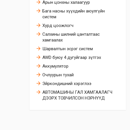
Арын цонхны халаагуур
Бага насны хүүхдийн аюулгүйн
систем
Хурд цоожлогч
Салхины шилний цанталтаас
хамгаалах
Шарвалтын эсрэг систем
AWD буюу 4 дугуйгаар зүтгэх
Аккумулятор
Очлуурын тухай
Эйркoндишний хэрэглээ
АВТОМАШИНЫ ГАЛ ХАМГААЛАГЧ
ДЭЭРХ ТОВЧИЛСОН НЭРНҮҮД