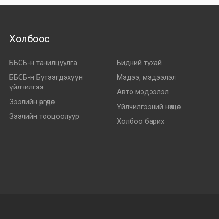
Холбоос
ББСБ-н танилцуулга
Бидний тухай
ББСБ-н Бүтээгдэхүүн
Мэдээ, мэдээлэл
үйлчилгээ
Авто мэдээлэл
Зээлийн өргөдөл
Үйлчилгээний нөхцөл
Зээлийн тооцоолуур
Холбоо барих