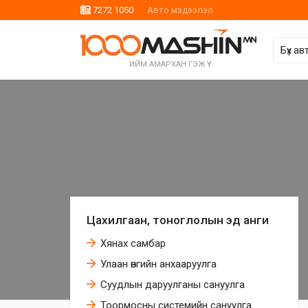
7272 1050
Авто мэдээлэл
ИЙМ АМАРХАН ГЭЖ ҮҮ
Цахилгаан, тоноглолын эд анги
Хянах самбар
Улаан өнгийн анхааруулга
Суудлын даруулганы сануулга
Тоормосны системийн сануулга