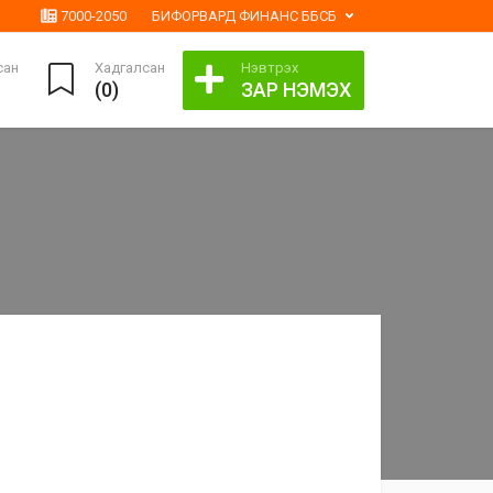
7000-2050
БИФОРВАРД ФИНАНС ББСБ
сан
Хадгалсан
Нэвтрэх
(
0
)
ЗАР НЭМЭХ