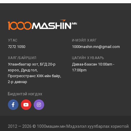
УТАС
И-МЭЙЛ ХАЯГ
7272 1050
1000mashin.mn@gmail.com
ХАЯГ/БАЙРШИЛ
ЦАГИЙН ХУВААРЬ
Улаанбаатар хот, БГД 20-р
Даваа-Баасан 10:00am -
хороо, Дунд гол,
17:00pm
Прогресстранс ХХК-ийн байр,
2-р давхар
Бидэнтэй нэгдэх
2012 — 2026 © 1000машин.мн Мэдээлэл хуулбарлах хориотой.