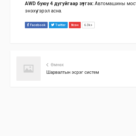
AWD буюу 4 дугуйгаар зүтгэх:
Автомашины мост з
энэхүү гэрэл асна.
Facebook
Twitter
Үзсэн
6.3k+
Өмнөх
Шарвалтын эсрэг систем