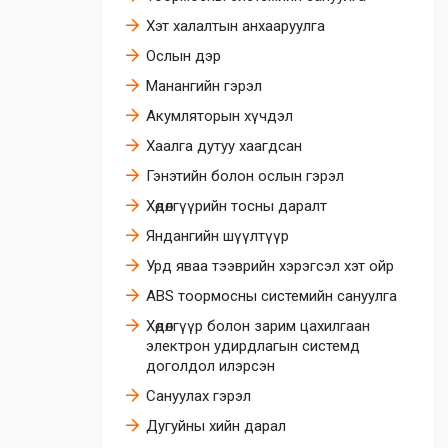
Хэт халалтын анхааруулга
Ослын дэр
Манангийн гэрэл
Акумляторын хүчдэл
Хаалга дутуу хаагдсан
Гэнэтийн болон ослын гэрэл
Хөдөлгүүрийн тосны даралт
Яндангийн шүүлтүүр
Урд яваа тээврийн хэрэгсэл хэт ойр
ABS тоормосны системийн сануулга
Хөдөлгүүр болон зарим цахилгаан
электрон удирдлагын системд
доголдол илэрсэн
Сануулах гэрэл
Дугуйны хийн дарал