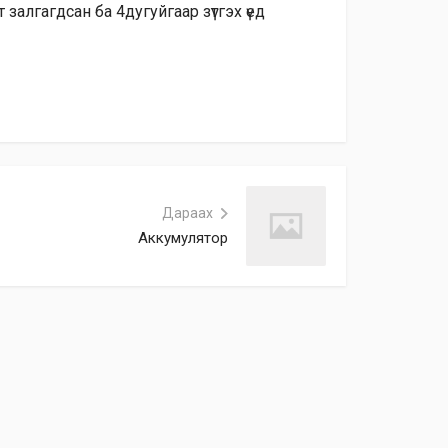
алгагдсан ба 4дугуйгаар зүтгэх үед
Дараах
Аккумулятор