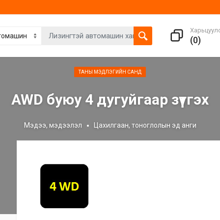
Харьцуул
(
0
)
ТАНЫ МЭДЛЭГИЙН САНД
AWD буюу 4 дугуйгаар зүтгэх
Мэдээ, мэдээлэл
Цахилгаан, тоноглолын эд анги