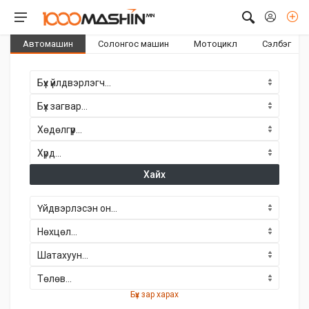
Автомашин
Солонгос машин
Мотоцикл
Сэлбэг
Хайх
Бүх зар харах