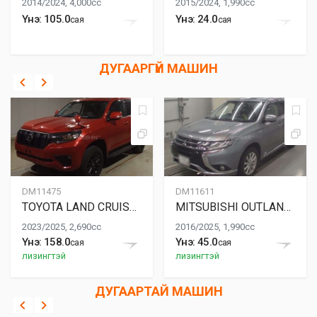
2014/2024, 4,000cc
2015/2024, 1,990cc
Үнэ: 105.0
Үнэ: 24.0
сая
сая
ДУГААРГҮЙ МАШИН
DM11475
DM11611
TOYOTA LAND CRUISER PRADO 150
MITSUBISHI OUTLANDER PHEV
2023/2025, 2,690cc
2016/2025, 1,990cc
Үнэ: 158.0
Үнэ: 45.0
сая
сая
лизингтэй
лизингтэй
ДУГААРТАЙ МАШИН