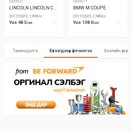
DM9512
DM9511
LINCOLN LINCOLN CONTINENTAL
BMW M COUPE
2017/2025, 1,990cc
2017/2025, 2,980cc
Үнэ: 48.5
Үнэ: 138.0
сая
сая
Танилцуулга
Бүтээгдэхүүн үйлчилгээ
Зээлийн өргөдөл