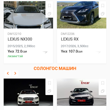
DM12210
DM12206
LEXUS NX300
LEXUS RX
2015/2025, 2,590cc
2017/2026, 3,500cc
Үнэ: 72.0
Үнэ: 107.0
сая
сая
лизингтэй
СОЛОНГОС МАШИН