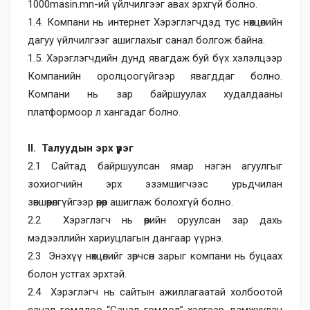
1000masin.mn-ий үйлчилгээг авах эрхгүй болно.
1.4. Компани нь интернет Хэрэглэгчдэд тус нөхцөлийн
дагуу үйлчилгээг ашиглахыг санал болгож байна.
1.5. Хэрэглэгчдийн дунд явагдаж буй бүх хэлэлцээр
Компанийн оролцоогүйгээр явагддаг болно.
Компани нь зар байршуулах худалдааны
платформоор л хангадаг болно.
II. Талуудын эрх үүрэг
2.1 Сайтад байршуулсан ямар нэгэн агуулгыг
зохиогчийн эрх эзэмшигчээс урьдчилан
зөвшөөрөлгүйгээр өөрөөр ашиглаж болохгүй болно.
2.2 Хэрэглэгч нь өөрийн оруулсан зар дахь
мэдээллийн хариуцлагын дангаар үүрнэ.
2.3 Энэхүү нөхцөлийг зөрчсөн зарыг компани нь буцаах
болон устгах эрхтэй.
2.4 Хэрэглэгч нь сайтын ажиллагаатай холбоотой