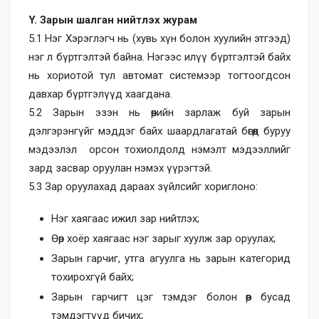
Y. Зарын шалган нийтлэх журам
5.1 Нэг Хэрэглэгч нь (хувь хүн болон хуулийн этгээд)
нэг л бүртгэлтэй байна. Нэгээс илүү бүртгэлтэй байх
нь хориотой тул автомат системээр тогтоогдсон
давхар бүртгэлүүд хаагдана.
5.2 Зарын эзэн нь өөрийн зарлаж буй зарын
дэлгэрэнгүйг мэддэг байх шаардлагатай бөгөөд буруу
мэдээлэл орсон тохиолдолд нэмэлт мэдээллийг
зард засвар оруулан нэмэх үүрэгтэй.
5.3 Зар оруулахад дараах зүйлсийг хориглоно:
Нэг хаягаас ижил зар нийтлэх;
Өөр хоёр хаягаас нэг зарыг хуулж зар оруулах;
Зарын гарчиг, утга агуулга нь зарын категорид
тохирохгүй байх;
Зарын гарчигт цэг тэмдэг болон өөр бусад
тэмдэгтүүд бичих;