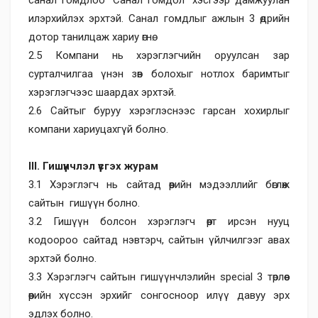
санал гомдлоо “Санал гомдол” хэсгээр дамжуулан
илэрхийлэх эрхтэй. Санал гомдлыг ажлын 3 өдрийн
дотор танилцаж хариу өгнө.
2.5 Компани нь хэрэглэгчийн оруулсан зар
сурталчилгаа үнэн зөв болохыг нотлох баримтыг
хэрэглэгчээс шаардах эрхтэй.
2.6 Сайтыг буруу хэрэглэснээс гарсан хохирлыг
компани хариуцахгүй болно.
III. Гишүүнчлэл үүсгэх журам
3.1 Хэрэглэгч нь сайтад өөрийн мэдээллийг бөглөж
сайтын гишүүн болно.
3.2 Гишүүн болсон хэрэглэгч өөрт ирсэн нууц
кодоороо сайтад нэвтэрч, сайтын үйлчилгээг авах
эрхтэй болно.
3.3 Хэрэглэгч сайтын гишүүнчлэлийн special 3 төрлөөс
өөрийн хүссэн эрхийг сонгосноор илүү давуу эрх
эдлэх болно.