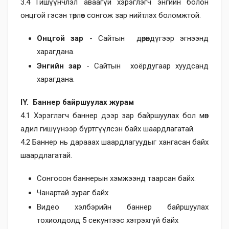
3.4 Гишүүнчлэл аваагүй хэрэглэгч энгийн болон
онцгой гэсэн төрлөөс сонгож зар нийтлэх боломжтой.
Онцгой зар
- Сайтын дөрөвдүгээр эгнээнд
харагдана.
Энгийн зар
- Сайтын хоёрдугаар хуудсанд
харагдана.
IY. Баннер байршуулах журам
4.1 Хэрэглэгч баннер дээр зар байршуулах бол мөн
адил гишүүнээр бүртгүүлсэн байх шаардлагатай.
4.2 Баннер нь дарааах шаардлагуудыг хангасан байх
шаардлагатай.
Сонгосон баннерын хэмжээнд таарсан байх.
Чанартай зураг байх
Видео хэлбэрийн баннер байршуулах
тохиолдолд 5 секунтээс хэтрэхгүй байх