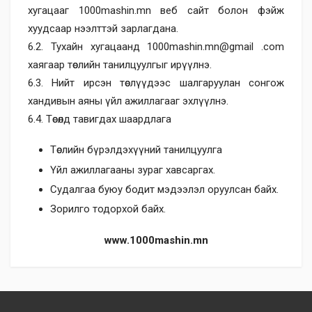
хугацааг 1000mashin.mn веб сайт болон фэйж
хуудсаар нээлттэй зарлагдана.
6.2. Тухайн хугацаанд 1000mashin.mn@gmail .com
хаягаар төслийн танилцуулгыг ирүүлнэ.
6.3. Нийт ирсэн төслүүдээс шалгаруулан сонгож
хандивын аяны үйл ажиллагааг эхлүүлнэ.
6.4. Төсөлд тавигдах шаардлага
Төслийн бүрэлдэхүүний танилцуулга
Үйл ажиллагааны зураг хавсаргах.
Судалгаа буюу бодит мэдээлэл оруулсан байх.
Зорилго тодорхой байх.
www.1000mashin.mn