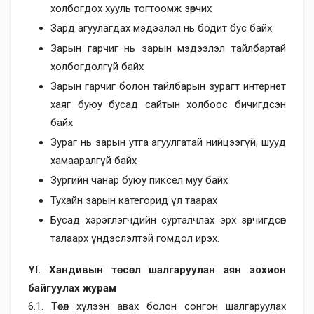
холбогдох хууль тогтоомж зөрчих
Зард агуулагдах мэдээлэл нь бодит бус байх
Зарын гарчиг нь зарын мэдээлэл тайлбартай
холбогдолгүй байх
Зарын гарчиг болон тайлбарын зурагт интернет
хаяг буюу бусад сайтын холбоос бичигдсэн
байх
Зураг нь зарын утга агуулгатай нийцээгүй, шууд
хамааралгүй байх
Зургийн чанар буюу пиксел муу байх
Тухайн зарын категорид үл таарах
Бусад хэрэглэгчдийн сурталчлах эрх зөрчигдсөн
талаарх үндэслэлтэй гомдол ирэх.
YI. Хандивын төсөл шалгаруулан аян зохион
байгуулах журам
6.1. Төсөл хүлээн авах болон сонгон шалгаруулах