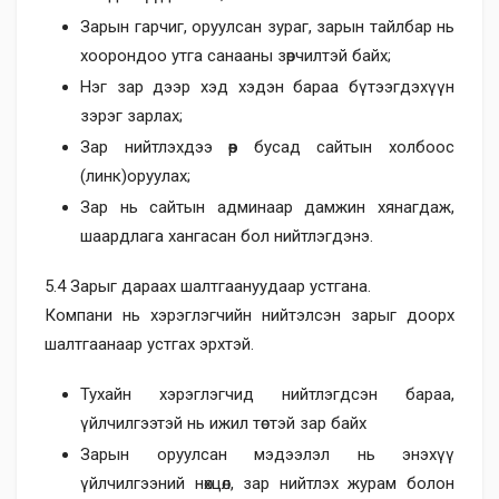
Зарын гарчиг, оруулсан зураг, зарын тайлбар нь
хоорондоо утга санааны зөрчилтэй байх;
Нэг зар дээр хэд хэдэн бараа бүтээгдэхүүн
зэрэг зарлах;
Зар нийтлэхдээ өөр бусад сайтын холбоос
(линк)оруулах;
Зар нь сайтын админаар дамжин хянагдаж,
шаардлага хангасан бол нийтлэгдэнэ.
5.4 Зарыг дараах шалтгаануудаар устгана.
Компани нь хэрэглэгчийн нийтэлсэн зарыг доорх
шалтгаанаар устгах эрхтэй.
Тухайн хэрэглэгчид нийтлэгдсэн бараа,
үйлчилгээтэй нь ижил төстэй зар байх
Зарын оруулсан мэдээлэл нь энэхүү
үйлчилгээний нөхцөл, зар нийтлэх журам болон