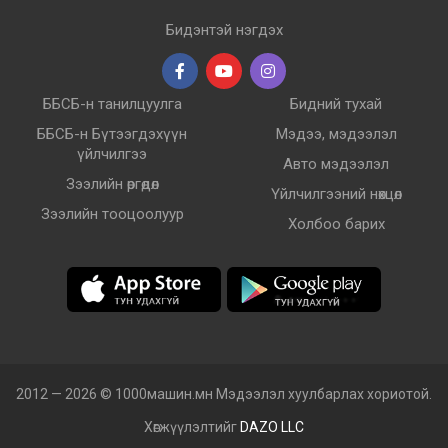
Бидэнтэй нэгдэх
ББСБ-н танилцуулга
Бидний тухай
ББСБ-н Бүтээгдэхүүн
Мэдээ, мэдээлэл
үйлчилгээ
Авто мэдээлэл
Зээлийн өргөдөл
Үйлчилгээний нөхцөл
Зээлийн тооцоолуур
Холбоо барих
2012 — 2026 © 1000машин.мн Мэдээлэл хуулбарлах хориотой.
Хөгжүүлэлтийг
DAZO LLC