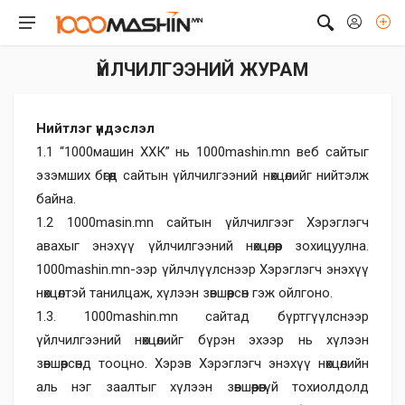
ҮЙЛЧИЛГЭЭНИЙ ЖУРАМ
Нийтлэг үндэслэл
1.1 “1000машин ХХК” нь 1000mashin.mn веб сайтыг
эзэмших бөгөөд сайтын үйлчилгээний нөхцөлийг нийтэлж
байна.
1.2 1000masin.mn сайтын үйлчилгээг Хэрэглэгч
авахыг энэхүү үйлчилгээний нөхцөлөөр зохицуулна.
1000mashin.mn-ээр үйлчлүүлснээр Хэрэглэгч энэхүү
нөхцөлтэй танилцаж, хүлээн зөвшөөрсөн гэж ойлгоно.
1.3. 1000mashin.mn сайтад бүртгүүлснээр
үйлчилгээний нөхцөлийг бүрэн эхээр нь хүлээн
зөвшөөрсөнд тооцно. Хэрэв Хэрэглэгч энэхүү нөхцөлийн
аль нэг заалтыг хүлээн зөвшөөрөөгүй тохиолдолд