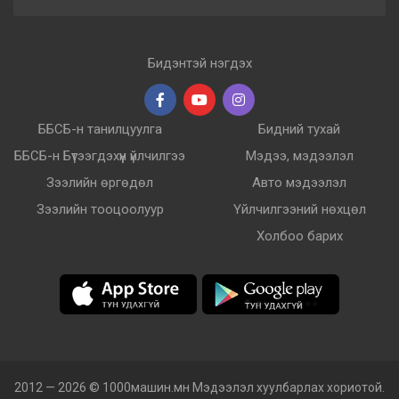
Бидэнтэй нэгдэх
ББСБ-н танилцуулга
Бидний тухай
ББСБ-н Бүтээгдэхүүн үйлчилгээ
Мэдээ, мэдээлэл
Зээлийн өргөдөл
Авто мэдээлэл
Зээлийн тооцоолуур
Үйлчилгээний нөхцөл
Холбоо барих
2012 — 2026 © 1000машин.мн Мэдээлэл хуулбарлах хориотой.