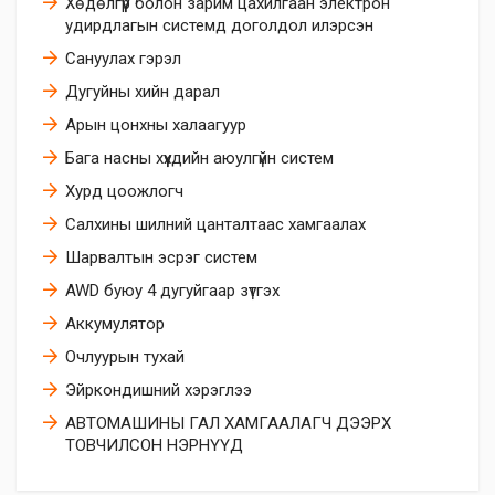
Хөдөлгүүр болон зарим цахилгаан электрон
удирдлагын системд доголдол илэрсэн
Сануулах гэрэл
Дугуйны хийн дарал
Арын цонхны халаагуур
Бага насны хүүхдийн аюулгүйн систем
Хурд цоожлогч
Салхины шилний цанталтаас хамгаалах
Шарвалтын эсрэг систем
AWD буюу 4 дугуйгаар зүтгэх
Аккумулятор
Очлуурын тухай
Эйркoндишний хэрэглээ
АВТОМАШИНЫ ГАЛ ХАМГААЛАГЧ ДЭЭРХ
ТОВЧИЛСОН НЭРНҮҮД