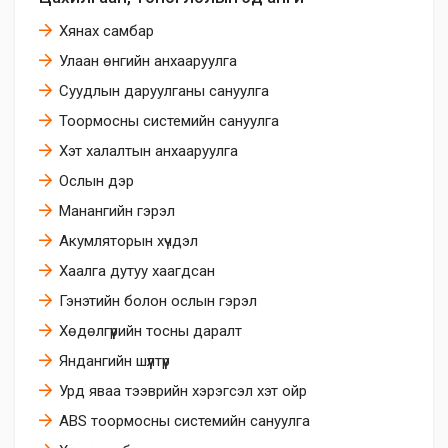
Хянах самбар
Улаан өнгийн анхааруулга
Суудлын даруулганы сануулга
Тоормосны системийн сануулга
Хэт халалтын анхааруулга
Ослын дэр
Манангийн гэрэл
Акумляторын хүчдэл
Хаалга дутуу хаагдсан
Гэнэтийн болон ослын гэрэл
Хөдөлгүүрийн тосны даралт
Яндангийн шүүлтүүр
Урд яваа тээврийн хэрэгсэл хэт ойр
ABS тоормосны системийн сануулга