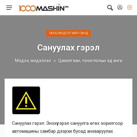
ТАНЫ МЭДЛЭГИЙН САНД
Сануулах гэрэл
Мэдээ, мэдээлэл
Цахилгаан, тоноглолын эд анги
Сануулах гэрэл: Энэхүү гэрэл сануулга өгөх зорилгоор
автомашины самбар дээрхи бусад анхааруулах