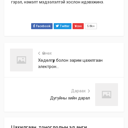
гэрэл, нэмэлт мэдээлэлтэй хослон идэвхжинэ.
Facebook
Twitter
Үзсэн
5.8k+
Өмнөх
Хөдөлгүүр болон зарим цахилгаан
электрон...
Дараах
Дугуйны хийн дарал
Цахилгаан, тоноглолын эд анги