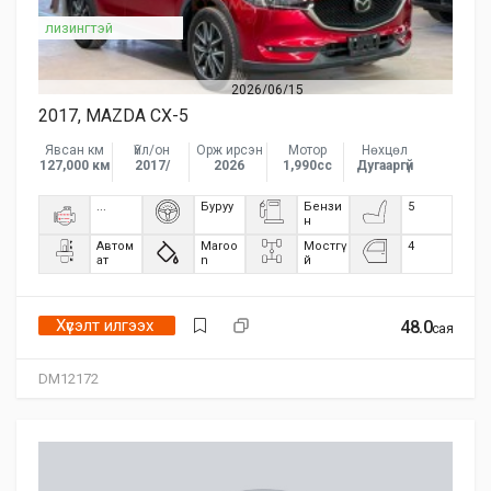
лизингтэй
2026/06/15
2017, MAZDA CX-5
Явсан км
Үйл/он
Орж ирсэн
Мотор
Нөхцөл
127,000 км
2017/
2026
1,990сс
Дугааргүй
...
Буруу
Бензи
5
н
Автом
Maroo
Мостгү
4
ат
n
й
Хүсэлт илгээх
48.0
сая
DM12172