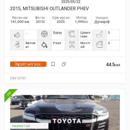
2025/05/22
2015, MITSUBISHI OUTLANDER PHEV
Явсан км
Үйл/он
Орж ирсэн
Мотор
Нөхцөл
161,000 км
2015/
2025
1,990сс
Дугааргүй
...
Буруу
Цахил
5
гаан
Автом
Pearl
Мостт
5
ат
ой
Хүсэлт илгээх
44.5
сая
DM10797
VIP
лизингтэй