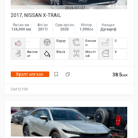
2026/07/27
2017, NISSAN X-TRAIL
Явсан км
Үйл/он
Орж ирсэн
Мотор
Нөхцөл
124,000 км
2017/
2026
1,990сс
Дугааргүй
...
Буруу
Бензи
5
н
Автом
Black
Мостт
4
ат
ой
Хүсэлт илгээх
38.5
сая
DM12199