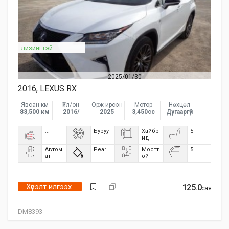
лизингтэй
2025/01/30
2016, LEXUS RX
Явсан км
Үйл/он
Орж ирсэн
Мотор
Нөхцөл
83,500 км
2016/
2025
3,450сс
Дугааргүй
...
Буруу
Хайбр
5
ид
Автом
Pearl
Мостт
5
ат
ой
Хүсэлт илгээх
125.0
сая
DM8393