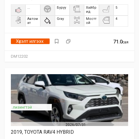
...
Буруу
Хайбр
5
ид
Автом
Gray
Мостт
4
ат
ой
Хүсэлт илгээх
71.0
сая
DM12202
лизингтэй
2026/07/31
2019, TOYOTA RAV4 HYBRID