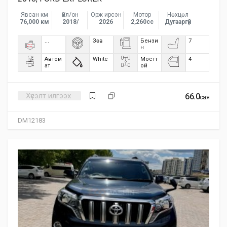
Явсан км
Үйл/он
Орж ирсэн
Мотор
Нөхцөл
76,000 км
2018/
2026
2,260сс
Дугааргүй
...
Зөв
Бензи
7
н
Автом
White
Мостт
4
ат
ой
Хүсэлт илгээх
66.0
сая
DM12183