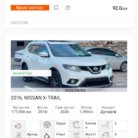
Хүсэлт илгээх
92.0
сая
DM12208
лизингтэй
2026/08/03
2016, NISSAN X-TRAIL
Явсан км
Үйл/он
Орж ирсэн
Мотор
Нөхцөл
177,000 км
2016/
2026
1,990сс
Дугааргүй
...
Буруу
Бензи
5
н
Автом
Pearl
Мостт
4