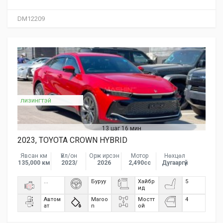
DM12209
лизингтэй
13 цаг 16 мин
2023, TOYOTA CROWN HYBRID
Явсан км
Үйл/он
Орж ирсэн
Мотор
Нөхцөл
135,000 км
2023/
2026
2,490сс
Дугааргүй
...
Буруу
Хайбр
5
ид
Автом
Maroo
Мостт
4
ат
n
ой