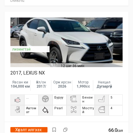
DM8392
лизингтэй
12 цаг 36 мин
2017, LEXUS NX
Явсан км
Үйл/он
Орж ирсэн
Мотор
Нөхцөл
104,000 км
2017/
2026
1,990сс
Дугааргүй
...
Буруу
Бензи
5
н
Автом
Pearl
Мостгү
4
ат
й
Хүсэлт илгээх
66.0
сая