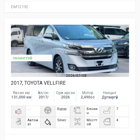
DM12192
лизингтэй
2026/07/08
2017, TOYOTA VELLFIRE
Явсан км
Үйл/он
Орж ирсэн
Мотор
Нөхцөл
131,000 км
2017/
2026
2,490сс
Дугааргүй
...
Буруу
Бензи
7
н
Автом
Silver
Мостт
4
ат
ой