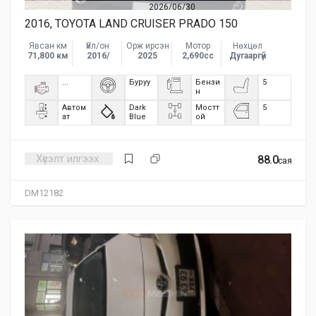
2026/06/30
2016, TOYOTA LAND CRUISER PRADO 150
Явсан км
Үйл/он
Орж ирсэн
Мотор
Нөхцөл
71,800 км
2016/
2025
2,690сс
Дугааргүй
...
Буруу
Бензи
5
н
Автом
Dark
Мостт
5
ат
Blue
ой
Хүсэлт илгээх
88.0
сая
DM12182