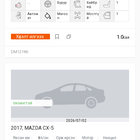
...
Буруу
Хайбр
1
ид
Автом
Maroo
Мостгү
1
ат
n
й
Хүсэлт илгээх
1.0
сая
DM12186
лизингтэй
2026/07/02
2017, MAZDA CX-5
Явсан км
Үйл/он
Орж ирсэн
Мотор
Нөхцөл