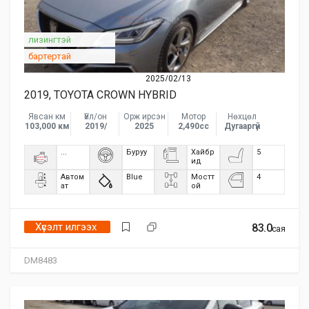
лизингтэй
бартертай
2025/02/13
2019, TOYOTA CROWN HYBRID
Явсан км
Үйл/он
Орж ирсэн
Мотор
Нөхцөл
103,000 км
2019/
2025
2,490сс
Дугааргүй
...
Буруу
Хайбр
5
ид
Автом
Blue
Мостт
4
ат
ой
Хүсэлт илгээх
83.0
сая
DM8483