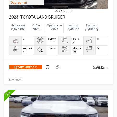
бартертай
2025/02/27
2023, TOYOTA LAND CRUISER
Явсан км
Үйл/он
Орж ирсэн
Мотор
Нөхцөл
8,625 км
2023/
2025
3,450сс
Дугааргүй
...
Буруу
Бензи
5
н
Автом
Black
Мостт
5
ат
ой
Хүсэлт илгээх
299.0
сая
DM8624
VIP