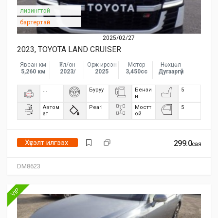
лизингтэй
бартертай
2025/02/27
2023, TOYOTA LAND CRUISER
Явсан км
Үйл/он
Орж ирсэн
Мотор
Нөхцөл
5,260 км
2023/
2025
3,450сс
Дугааргүй
...
Буруу
Бензи
5
н
Автом
Pearl
Мостт
5
ат
ой
Хүсэлт илгээх
299.0
сая
DM8623
VIP