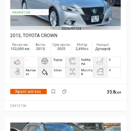
лизингтэй
2026/07/24
2013, TOYOTA CROWN
Явсан км
Үйл/он
Орж ирсэн
Мотор
Нөхцөл
152,000 км
2013/
2025
2,490сс
Дугааргүй
...
Буруу
Хайбр
5
ид
Автом
Silver
Мостгү
4
ат
й
Хүсэлт илгээх
35.8
сая
DM12196