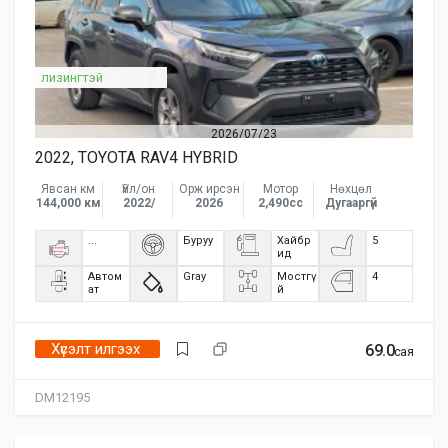
лизингтэй
2026/07/23
2022, TOYOTA RAV4 HYBRID
Явсан км
Үйл/он
Орж ирсэн
Мотор
Нөхцөл
144,000 км
2022/
2026
2,490сс
Дугааргүй
...
Буруу
Хайбр
5
ид
Автом
Gray
Мостгү
4
ат
й
Хүсэлт илгээх
69.0
сая
DM12195