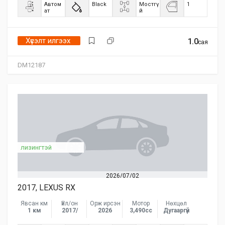
Автом
Black
Мостгү
1
ат
й
Хүсэлт илгээх
1.0
сая
DM12187
лизингтэй
2026/07/02
2017, LEXUS RX
Явсан км
Үйл/он
Орж ирсэн
Мотор
Нөхцөл
1 км
2017/
2026
3,490сс
Дугааргүй