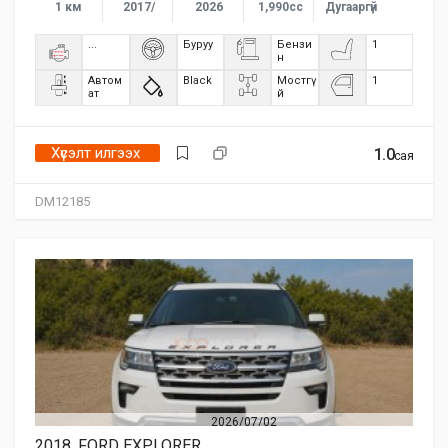
1 км
2017/
2026
1,990сс
Дугааргүй
...
Буруу
Бензи
1
н
Автом
Black
Мостгү
1
ат
й
Хүсэлт илгээх
1.0
сая
DM12185
2026/07/02
2018, FORD EXPLORER