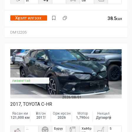
ат
ой
Хүсэлт илгээх
38.5
сая
DM12205
лизингтэй
2026/08/01
2017, TOYOTA C-HR
Явсан км
Үйл/он
Орж ирсэн
Мотор
Нөхцөл
121,000 км
2017/
2026
1,790сс
Дугааргүй
...
Буруу
Хайбр
5