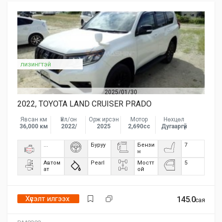
лизингтэй
2025/01/30
2022, TOYOTA LAND CRUISER PRADO
Явсан км
Үйл/он
Орж ирсэн
Мотор
Нөхцөл
36,000 км
2022/
2025
2,690сс
Дугааргүй
...
Буруу
Бензи
7
н
Автом
Pearl
Мостт
5
ат
ой
Хүсэлт илгээх
145.0
сая