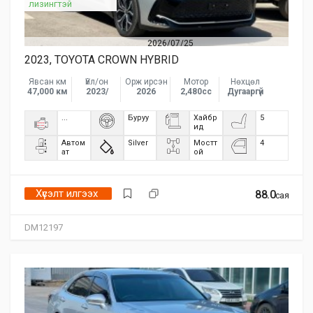
лизингтэй
2026/07/25
2023, TOYOTA CROWN HYBRID
Явсан км
Үйл/он
Орж ирсэн
Мотор
Нөхцөл
47,000 км
2023/
2026
2,480сс
Дугааргүй
...
Буруу
Хайбр
5
ид
Автом
Silver
Мостт
4
ат
ой
Хүсэлт илгээх
88.0
сая
DM12197