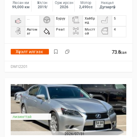
Явсан км
Үйл/он
Орж ирсэн
Мотор
Нөхцөл
99,000 км
2019/
2026
2,490сс
Дугааргүй
...
Буруу
Хайбр
5
ид
Автом
Pearl
Мостт
4
ат
ой
Хүсэлт илгээх
73.8
сая
DM12201
лизингтэй
2026/07/31