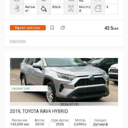
ид
Автом
Black
Мостгү
4
ат
й
Хүсэлт илгээх
43.5
сая
DM12203
лизингтэй
2026/07/31
2019, TOYOTA RAV4 HYBRID
Явсан км
Үйл/он
Орж ирсэн
Мотор
Нөхцөл
142,000 км
2019/
2026
2,490сс
Дугааргүй