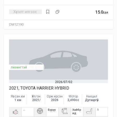
Хүсэлт илгээх
15.0
сая
DM12190
лизингтэй
2026/07/02
2021, TOYOTA HARRIER HYBRID
Явсан км
Үйл/он
Орж ирсэн
Мотор
Нөхцөл
1 км
2021/
2026
2,490сс
Дугааргүй
...
Буруу
Хайбр
1
ид