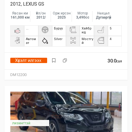
2012, LEXUS GS
Явсан км
Үйл/он
Орж ирсэн
Мотор
Нөхцөл
161,000 км
2012/
2025
3,490сс
Дугааргүй
...
Буруу
Хайбр
5
ид
Автом
Silver
Мостгү
4
ат
й
Хүсэлт илгээх
30.0
сая
DM12200
лизингтэй