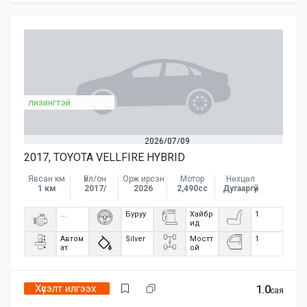
лизингтэй
2026/07/09
2017, TOYOTA VELLFIRE HYBRID
Явсан км
Үйл/он
Орж ирсэн
Мотор
Нөхцөл
1 км
2017/
2026
2,490сс
Дугааргүй
...
Буруу
Хайбр
1
ид
Автом
Silver
Мостт
1
ат
ой
Хүсэлт илгээх
1.0
сая