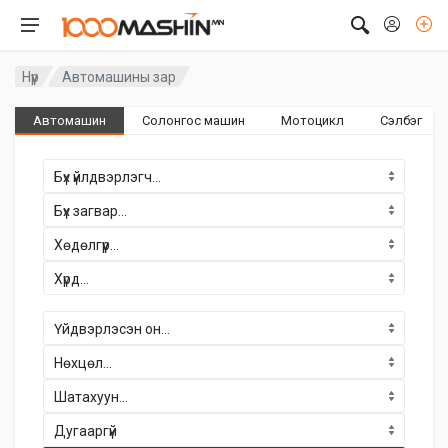
Нүүр
Автомашины зар
Автомашин
Солонгос машин
Мотоцикл
Сэлбэг