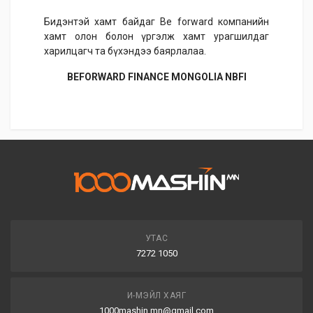
Бидэнтэй хамт байдаг Be forward компанийн
хамт олон болон үргэлж хамт урагшилдаг
харилцагч та бүхэндээ баярлалаа.
BEFORWARD FINANCE MONGOLIA NBFI
УТАС
7272 1050
И-МЭЙЛ ХАЯГ
1000mashin.mn@gmail.com