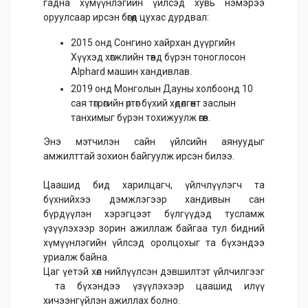
гадна хүмүүнлэгийн үйлсэд хувь нэмэрээ
оруулсаар ирсэн бөгөөд цухас дурдвал:
2015 онд Сонгино хайрхан дүүргийн
Хүүхэд хөгжлийн төвд бүрэн тоноглосон
Alphard машин хандивлав.
2019 онд Монголын Дауны холбоонд 10
сая төгрөгийн өртөг бүхий хөдөлгөөнт заслын
танхимыг бүрэн тохижуулж өгөв.
Энэ мэтчилэн сайн үйлсийн аянуудыг
амжилттай зохион байгуулж ирсэн билээ.
Цаашид бид харилцагч, үйлчлүүлэгч та
бүхнийхээ дэмжлэгээр хандивын сан
бүрдүүлэн хэрэгцээт бүлгүүдэд тусламж
үзүүлэхээр зорин ажиллаж байгаа тул бидний
хүмүүнлэгийн үйлсэд оролцохыг та бүхэндээ
уриалж байна.
Цаг үетэй хөл нийлүүлсэн дэвшилтэт үйлчилгээг
та бүхэндээ үзүүлэхээр цаашид илүү
хичээнгүйлэн ажиллах болно.