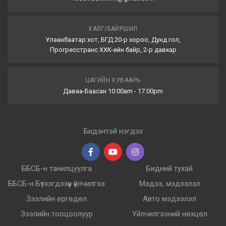
ХАЯГ/БАЙРШИЛ
Улаанбаатар хот, БГД 20-р хороо, Дунд гол,
Прогресстранс ХХК-ийн байр, 2-р давхар
ЦАГИЙН ХУВААРЬ
Даваа-Баасан 10:00am - 17:00pm
Бидэнтэй нэгдэх
ББСБ-н танилцуулга
Бидний тухай
ББСБ-н Бүтээгдэхүүн үйлчилгээ
Мэдээ, мэдээлэл
Зээлийн өргөдөл
Авто мэдээлэл
Зээлийн тооцоолуур
Үйлчилгээний нөхцөл