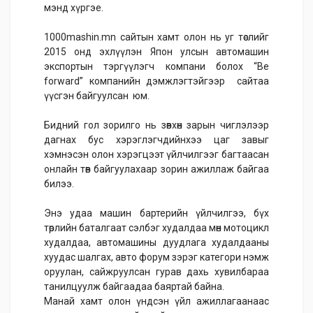
мэнд хүргэе.
1000mashin.mn сайтын хамт олон нь уг төслийг
2015 онд эхлүүлэн Япон улсын автомашин
экспортын тэргүүлэгч компани болох “Be
forward” компанийн дэмжлэгтэйгээр сайтаа
үүсгэн байгуулсан юм.
Бидний гол зорилго нь зөвхөн зарын чиглэлээр
дагнах бус хэрэглэгчдийнхээ цаг завыг
хэмнэсэн олон хэрэгцээт үйлчилгээг багтаасан
онлайн төв байгуулахаар зорин ажиллаж байгаа
билээ.
Энэ удаа машин бартерийн үйлчилгээ, бүх
төрлийн баталгаат сэлбэг худалдаа мөн мотоцикл
худалдаа, автомашины дуудлага худалдааны
хуудас шалгах, авто форум зэрэг категори нэмж
оруулан, сайжруулсан гурав дахь хувилбараа
танилцуулж байгаадаа баяртай байна.
Манай хамт олон үндсэн үйл ажиллагаанаас