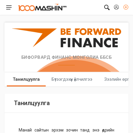
БИФОРВАРД ФИНАНС МОНГОЛИА ББСБ
Танилцуулга
Бүтээгдэхүүн үйлчилгээ
Зээлийн өргө
Танилцуулга
Манай сайтын эрхэм зочин танд энэ өдрийн