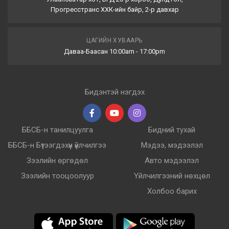
Прогресстранс ХХК-ийн байр, 2-р давхар
ЦАГИЙН ХУВААРЬ
Даваа-Баасан 10:00am - 17:00pm
Бидэнтэй нэгдэх
ББСБ-н танилцуулга
Бидний тухай
ББСБ-н Бүтээгдэхүүн үйлчилгээ
Мэдээ, мэдээлэл
Зээлийн өргөдөл
Авто мэдээлэл
Зээлийн тооцоолуур
Үйлчилгээний нөхцөл
Холбоо барих