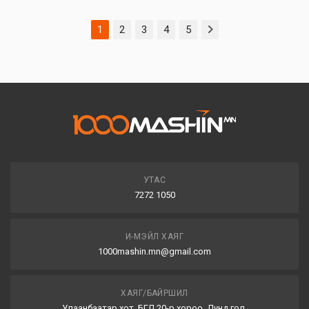
1
2
3
4
5
УТАС
7272 1050
И-МЭЙЛ ХАЯГ
1000mashin.mn@gmail.com
ХАЯГ/БАЙРШИЛ
Улаанбаатар хот, БГД 20-р хороо, Дунд гол,