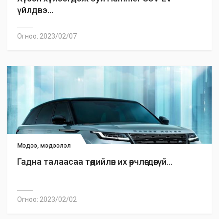
үйлдвэ...
Огноо: 2023/02/07
Мэдээ, мэдээлэл
Гадна талаасаа төдийлөн их өөрчлөгдөөгүй...
Огноо: 2023/02/02