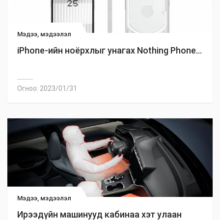
Мэдээ, мэдээлэл
iPhone-ийн ноёрхлыг унагах Nothing Phone...
Огноо: 2023/01/31
Мэдээ, мэдээлэл
Ирээдүйн машинууд кабинаа хэт улаан