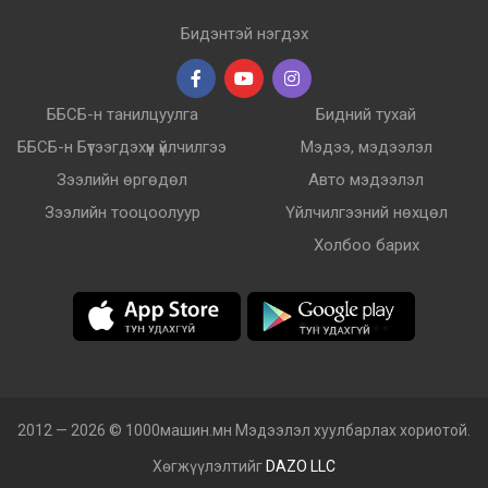
Бидэнтэй нэгдэх
ББСБ-н танилцуулга
Бидний тухай
ББСБ-н Бүтээгдэхүүн үйлчилгээ
Мэдээ, мэдээлэл
Зээлийн өргөдөл
Авто мэдээлэл
Зээлийн тооцоолуур
Үйлчилгээний нөхцөл
Холбоо барих
2012 — 2026 © 1000машин.мн Мэдээлэл хуулбарлах хориотой.
Хөгжүүлэлтийг
DAZO LLC