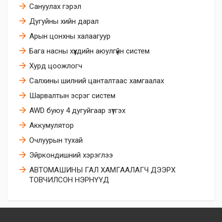
Сануулах гэрэл
Дугуйны хийн дарал
Арын цонхны халаагуур
Бага насны хүүхдийн аюулгүйн систем
Хурд цоожлогч
Салхины шилний цанталтаас хамгаалах
Шарвалтын эсрэг систем
AWD буюу 4 дугуйгаар зүтгэх
Аккумулятор
Очлуурын тухай
Эйркoндишний хэрэглээ
АВТОМАШИНЫ ГАЛ ХАМГААЛАГЧ ДЭЭРХ
ТОВЧИЛСОН НЭРНҮҮД