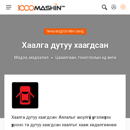
ТАНЫ МЭДЛЭГИЙН САНД
Хаалга дутуу хаагдсан
Мэдээ, мэдээлэл
Цахилгаан, тоноглолын эд анги
Хаалга дутуу хаагдсан: Аялалыг аюулгүй үргэлжүүлэх
үүднээс та дутуу хаагдсан хаалгыг хааж хөдөлгөөнөө