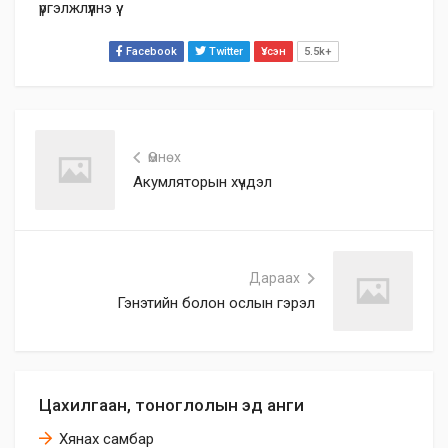
үргэлжлүүлнэ үү.
Facebook
Twitter
Үзсэн
5.5k+
Өмнөх
Акумляторын хүчдэл
Дараах
Гэнэтийн болон ослын гэрэл
Цахилгаан, тоноглолын эд анги
Хянах самбар