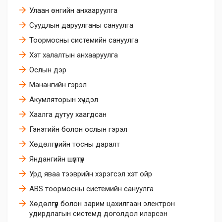
Улаан өнгийн анхааруулга
Суудлын даруулганы сануулга
Тоормосны системийн сануулга
Хэт халалтын анхааруулга
Ослын дэр
Манангийн гэрэл
Акумляторын хүчдэл
Хаалга дутуу хаагдсан
Гэнэтийн болон ослын гэрэл
Хөдөлгүүрийн тосны даралт
Яндангийн шүүлтүүр
Урд яваа тээврийн хэрэгсэл хэт ойр
ABS тоормосны системийн сануулга
Хөдөлгүүр болон зарим цахилгаан электрон
удирдлагын системд доголдол илэрсэн