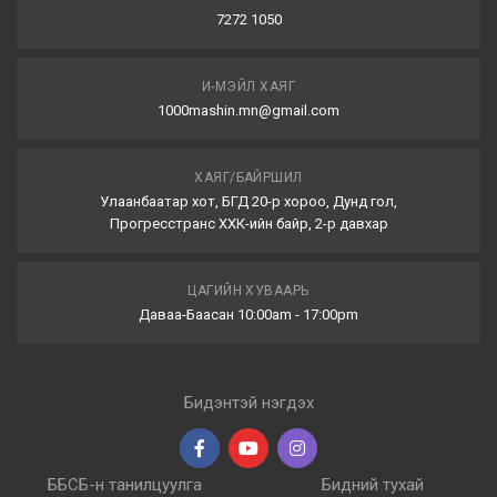
7272 1050
И-МЭЙЛ ХАЯГ
1000mashin.mn@gmail.com
ХАЯГ/БАЙРШИЛ
Улаанбаатар хот, БГД 20-р хороо, Дунд гол,
Прогресстранс ХХК-ийн байр, 2-р давхар
ЦАГИЙН ХУВААРЬ
Даваа-Баасан 10:00am - 17:00pm
Бидэнтэй нэгдэх
ББСБ-н танилцуулга
Бидний тухай