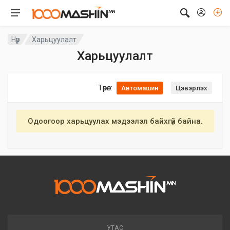
Нүүр
Харьцуулалт
Харьцуулалт
Төрөл:
Цэвэрлэх
Автомашин
Одоогоор харьцуулах мэдээлэл байхгүй байна.
УТАС