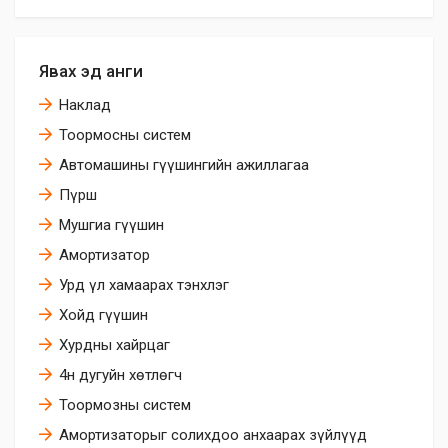
Явах эд анги
Наклад
Тоормосны систем
Автомашины гүүшингийн ажиллагаа
Пүрш
Мушгиа гүүшин
Амортизатор
Урд үл хамаарах тэнхлэг
Хойд гүүшин
Хурдны хайрцаг
4н дугуйн хөтлөгч
Тоормозны систем
Амортизаторыг солихдоо анхаарах зүйлүүд