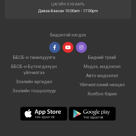
ЦАГИЙН ХУВААРЬ
Даваа-Баасан 10:00am - 17:00pm
Бидэнтэй нэгдэх
ББСБ-н танилцуулга
Бидний тухай
ББСБ-н Бүтээгдэхүүн
Мэдээ, мэдээлэл
үйлчилгээ
Авто мэдээлэл
Зээлийн өргөдөл
Үйлчилгээний нөхцөл
Зээлийн тооцоолуур
Холбоо барих