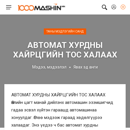
ТАНЫ МЭДЛЭГИЙН САНД
АВТОМАТ ХУРДНЫ
ХАЙРЦГИЙН ТОС ХАЛААХ
Мэдээ, мэдээлэл
Явах эд анги
АВТОМАТ ХУРДНЫ ХАЙРЦГИЙН ТОС ХАЛААХ
Өвлийн цагт манай дийлэнх автомашин эзэмшигчид
гадаа эсвэл хүйтэн гараашд автомашинаа
хонуулдаг. Өглөө мэдээж гараад хөдөлгүүрээ
халаадаг. Энэ үедээ ч бас автомат хурдны