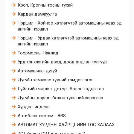
Кроп, Кропны тосны тухай
Кардан дамжуулга
Нэршил - Хойноо хөтлөгчтэй автомашины явах эд
ангийн нэршил
Нэршил - Урдаа хөтлөгчтэй автомашины явах эд
ангийн нэршил
Тоормосны Наклад
Урд тэнхлэгийн дээд, доод өндгөн тулгуур
Автомашины дугуй
Дугуйн хэмжээс түүний тэмдэглэгээ
Гүйлтийн чиглэл, дотор- болон гадна тал
Дугуйны даралт болон түлшний хэрэглээ
Хурдны индекс
Антиблок систем - ABS
АВТОМАТ ХУРДНЫ ХАЙРЦГИЙН ТОС ХАЛААХ
DCT болон CVT кроп гэж юу вэ?