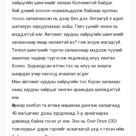
хайрцгийн шингэнийг халаах боломжтой байдаг.
Хий дэмий хоосон нормальдуулж байхаар кропны
тосоо халаачихсан нь дээр биз дээ. Ялгаагүй л адил
шатахуун зарцуулахаас хойш. Гэвч үүнийг ихэнх нь
мэддэггүй юм. Автомат хурдны хайрцгийн шингэнийг
халааснаар ямар нөлөөтэй вэ? гэж асууж магадгүй.
Тэгвэл шингэнийг түргэн халааснаар мэдээж түүний
ажиллах чадвар түргэсэж хөдлөхөд илүү хөнгөн
болно. Зууралдсан өтгөн тос нь илүү их энерги
шаардах учир насосд ачаалал өгдөг.
Мөн автомат хурдны хайрцгийн тос бүрэн халахаас
нааш хурдны хайрцаг хөнгөн араандаа шилждэггүй
юм.
Өөрөөр хэлбэл та өглөө машинаа дөнгөж халаагаад
40 км/цагаас дээш хурдлахад 3-р араагаараа
давхиад байна гэсэн үг юм. Энэ нь Over Drive (OD)
товчлуурыг дарж гэрлийг асаагаагүй үед ч гэсэн ийм