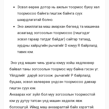
Эсвэл өөрөө дотор нь ажлын тоормос буюу хөл
тоормосоо байнга гишгэж байнга суух
шаардлагатай болно.
Энэ ажиллагаа маш амархан бөгөөд та машинаа
асаагаад зогсоолын тоормосоо (гишгэдэг
эсвэл гараар татдаг байдаг) сайтар татаад,
хурдны хайрцгийн рычагийг D юмуу R байрлалд
тавих юм.
Энэ үед машин чинь урагш юмуу хойш хөдлөхөөр
байвал таны зогсоолын тоормос муу байна гэсэн үг.
Үйлдлийг даруй зогсоож рычагийг P байрлалд
буцаах, эсвэл хөлөөрөө үндсэн тоормосоо давхар
гишгэн суух юм.
Анхаарах нэг зүйл бол муу зогсоолын тоормостой
юм уу дутуу татсан үед машин хөдөлж явж
болзошгүй. Иймд маш анхааралтай байх хэрэгтэй.