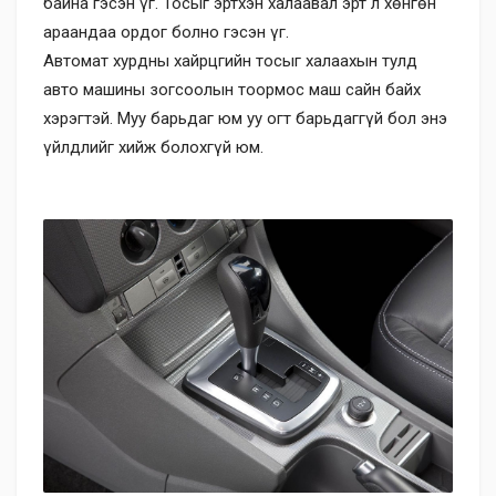
байна гэсэн үг. Тосыг эртхэн халаавал эрт л хөнгөн
араандаа ордог болно гэсэн үг.
Автомат хурдны хайрцгийн тосыг халаахын тулд
авто машины зогсоолын тоормос маш сайн байх
хэрэгтэй. Муу барьдаг юм уу огт барьдаггүй бол энэ
үйлдлийг хийж болохгүй юм.