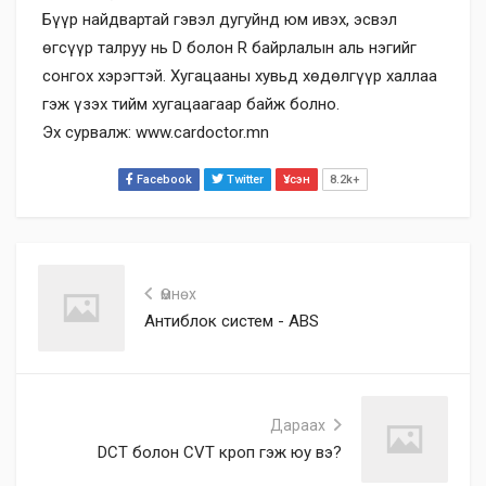
Бүүр найдвартай гэвэл дугуйнд юм ивэх, эсвэл
өгсүүр талруу нь D болон R байрлалын аль нэгийг
сонгох хэрэгтэй. Хугацааны хувьд хөдөлгүүр халлаа
гэж үзэх тийм хугацаагаар байж болно.
Эх сурвалж: www.cardoctor.mn
Facebook
Twitter
Үзсэн
8.2k+
Өмнөх
Антиблок систем - ABS
Дараах
DCT болон CVT кроп гэж юу вэ?