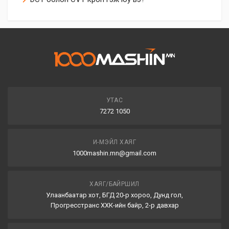
УТАС
7272 1050
И-МЭЙЛ ХАЯГ
1000mashin.mn@gmail.com
ХАЯГ/БАЙРШИЛ
Улаанбаатар хот, БГД 20-р хороо, Дунд гол,
Прогресстранс ХХК-ийн байр, 2-р давхар