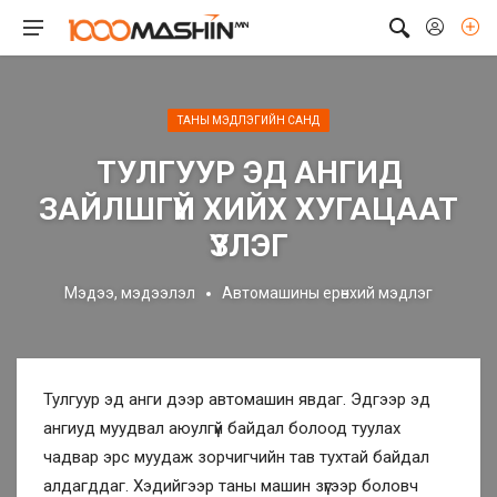
ТАНЫ МЭДЛЭГИЙН САНД
ТУЛГУУР ЭД АНГИД
ЗАЙЛШГҮЙ ХИЙХ ХУГАЦААТ
ҮЗЛЭГ
Мэдээ, мэдээлэл
Автомашины ерөнхий мэдлэг
Тулгуур эд анги дээр автомашин явдаг. Эдгээр эд
ангиуд муудвал аюулгүй байдал болоод туулах
чадвар эрс муудаж зорчигчийн тав тухтай байдал
алдагддаг. Хэдийгээр таны машин зүгээр боловч