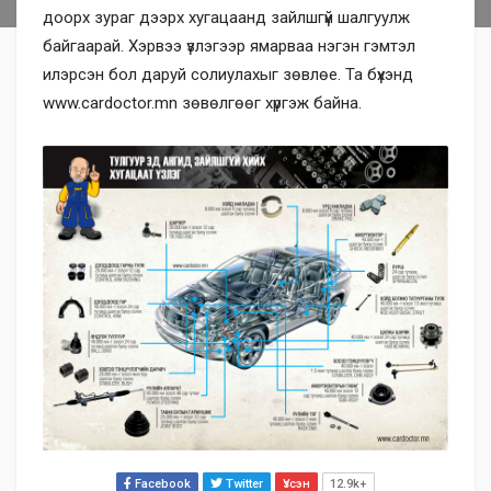
доорх зураг дээрх хугацаанд зайлшгүй шалгуулж
байгаарай. Хэрвээ үзлэгээр ямарваа нэгэн гэмтэл
илэрсэн бол даруй солиулахыг зөвлөе. Та бүхэнд
www.cardoctor.mn зөвөлгөөг хүргэж байна.
Facebook
Twitter
Үзсэн
12.9k+