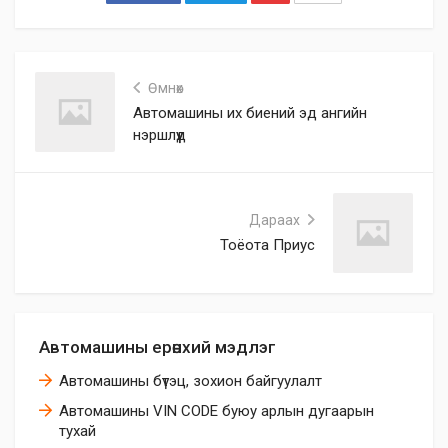
Өмнөх
Автомашины их биений эд ангийн
нэршлүүд
Дараах
Тоёота Приус
Автомашины ерөнхий мэдлэг
Автомашины бүтэц, зохион байгуулалт
Автомашины VIN CODE буюу арлын дугаарын
тухай