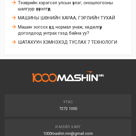
Тээврийн хэрэгсэл улсын үзлэг, оношлогооны
шалгуур үзүүлэлтүүд
МАШИНЫ ШӨНИЙН ХАРАА, ГЭРЛИЙН ТУХАЙ
Машин зогсох үед нормал унаж, хөдөлгүүр
доголдоод унтрах гээд байна уу?
ШАТАХУУН ХЭМНЭХЭД ТУСЛАХ 7 ТЕХНОЛОГИ
УТАС
7272 1050
И-МЭЙЛ ХАЯГ
1000mashin.mn@gmail.com