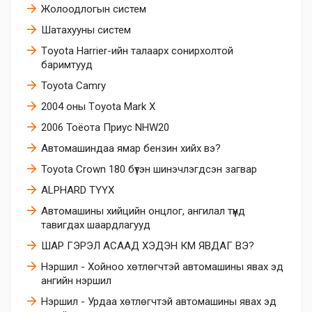
Жолоодлогын систем
Шатахууны систем
Тoyota Harrier-ийн талаарх сонирхолтой
баримтууд
Toyota Camry
2004 оны Тoyota Mark X
2006 Тоёота Приус NHW20
Автомашиндаа ямар бензин хийх вэ?
Toyota Crown 180 бүтэн шинэчлэгдсэн загвар
ALPHARD ТҮҮХ
Автомашины хийцийн онцлог, ангилал түүнд
тавигдах шаардлагууд
ШАР ГЭРЭЛ АСААД ХЭДЭН КМ ЯВДАГ ВЭ?
Нэршил - Хойноо хөтлөгчтэй автомашины явах эд
ангийн нэршил
Нэршил - Урдаа хөтлөгчтэй автомашины явах эд