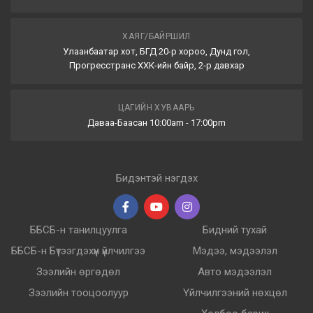
ХАЯГ/БАЙРШИЛ
Улаанбаатар хот, БГД 20-р хороо, Дунд гол,
Прогресстранс ХХК-ийн байр, 2-р давхар
ЦАГИЙН ХУВААРЬ
Даваа-Баасан 10:00am - 17:00pm
Бидэнтэй нэгдэх
ББСБ-н танилцуулга
Бидний тухай
ББСБ-н Бүтээгдэхүүн үйлчилгээ
Мэдээ, мэдээлэл
Зээлийн өргөдөл
Авто мэдээлэл
Зээлийн тооцоолуур
Үйлчилгээний нөхцөл