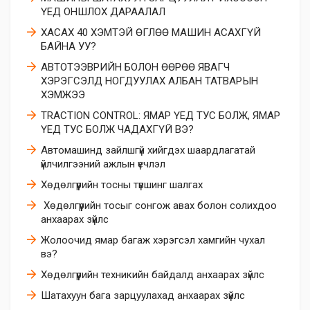
ҮЕД ОНШЛОХ ДАРААЛАЛ
ХАСАХ 40 ХЭМТЭЙ ӨГЛӨӨ МАШИН АСАХГҮЙ
БАЙНА УУ?
АВТОТЭЭВРИЙН БОЛОН ӨӨРӨӨ ЯВАГЧ
ХЭРЭГСЭЛД НОГДУУЛАХ АЛБАН ТАТВАРЫН
ХЭМЖЭЭ
TRACTION CONTROL: ЯМАР ҮЕД ТУС БОЛЖ, ЯМАР
ҮЕД ТУС БОЛЖ ЧАДАХГҮЙ ВЭ?
Автомашинд зайлшгүй хийгдэх шаардлагатай
үйлчилгээний ажлын үечлэл
Хөдөлгүүрийн тосны түвшинг шалгах
​ Хөдөлгүүрийн тосыг сонгож авах болон солихдоо
анхаарах зүйлс
​Жолоочид ямар багаж хэрэгсэл хамгийн чухал
вэ?
Хөдөлгүүрийн техникийн байдалд анхаарах зүйлс
Шатахуун бага зарцуулахад анхаарах зүйлс