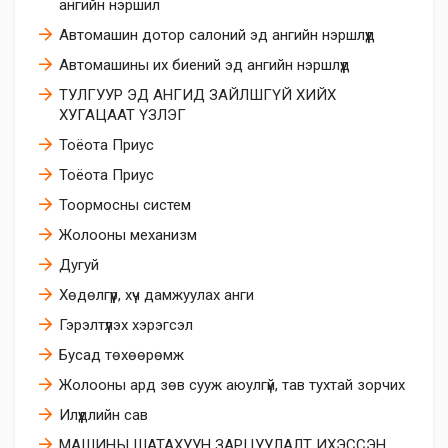
ангийн нэршил
Автомашин дотор салоний эд ангийн нэршлүүд
Автомашины их биений эд ангийн нэршлүүд
ТУЛГУУР ЭД АНГИД ЗАЙЛШГҮЙ ХИЙХ
ХУГАЦААТ ҮЗЛЭГ
Тоёота Приус
Тоёота Приус
Тоормосны систем
Жолооны механизм
Дугуй
​Хөдөлгүүр, хүч дамжуулах анги
​Гэрэлтүүлэх хэрэгсэл
Бусад төхөөрөмж
Жолооны ард зөв сууж аюулгүй, тав тухтай зорчих
Илүүдлийн сав
МАШИНЫ ШАТАХУУН ЗАРЦУУЛАЛТ ИХЭССЭН