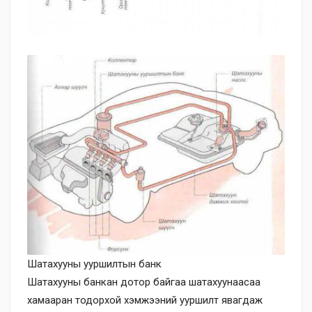
Шатахууны ууршилтын банк
Шатахууны банкан дотор байгаа шатахуунаасаа
хамааран тодорхой хэмжээний ууршилт явагдаж