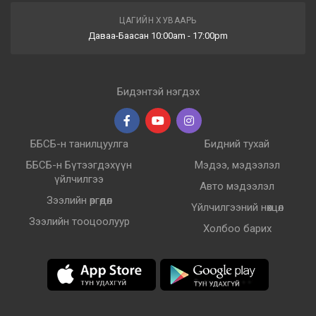
ЦАГИЙН ХУВААРЬ
Даваа-Баасан 10:00am - 17:00pm
Бидэнтэй нэгдэх
ББСБ-н танилцуулга
Бидний тухай
ББСБ-н Бүтээгдэхүүн
Мэдээ, мэдээлэл
үйлчилгээ
Авто мэдээлэл
Зээлийн өргөдөл
Үйлчилгээний нөхцөл
Зээлийн тооцоолуур
Холбоо барих