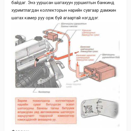
байдаг. Энэ ууршсан шатахуун ууршилтын банкинд
хуримтлагдан коллекторын нарийн сувгаар дамжин
шатах камер руу орж буй агаартай нэгддэг.