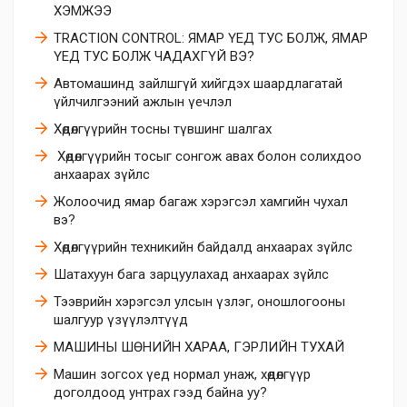
ХЭМЖЭЭ
TRACTION CONTROL: ЯМАР ҮЕД ТУС БОЛЖ, ЯМАР
ҮЕД ТУС БОЛЖ ЧАДАХГҮЙ ВЭ?
Автомашинд зайлшгүй хийгдэх шаардлагатай
үйлчилгээний ажлын үечлэл
Хөдөлгүүрийн тосны түвшинг шалгах
​ Хөдөлгүүрийн тосыг сонгож авах болон солихдоо
анхаарах зүйлс
​Жолоочид ямар багаж хэрэгсэл хамгийн чухал
вэ?
Хөдөлгүүрийн техникийн байдалд анхаарах зүйлс
Шатахуун бага зарцуулахад анхаарах зүйлс
Тээврийн хэрэгсэл улсын үзлэг, оношлогооны
шалгуур үзүүлэлтүүд
МАШИНЫ ШӨНИЙН ХАРАА, ГЭРЛИЙН ТУХАЙ
Машин зогсох үед нормал унаж, хөдөлгүүр
доголдоод унтрах гээд байна уу?