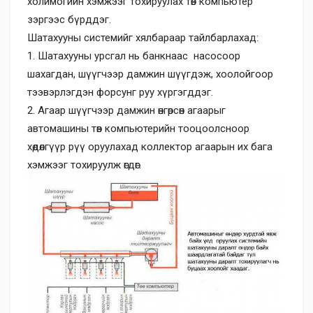
холимогийн хэмжээг тохируулах төв компьютер
зэргээс бүрддэг.
Шатахууны системийг хялбараар тайлбарлахад:
1. Шатахууны урсгал нь банкнаас насосоор
шахагдан, шүүгчээр дамжин шүүгдэж, хоолойгоор
тээвэрлэгдэн форсунг руу хүргэгддэг.
2. Агаар шүүгчээр дамжин өнгөрсөн агаарыг
автомашины төв компьютерийн тооцоолсноор
хөдөлгүүр рүү оруулахад коллектор агаарын их бага
хэмжээг тохируулж өгдөг.