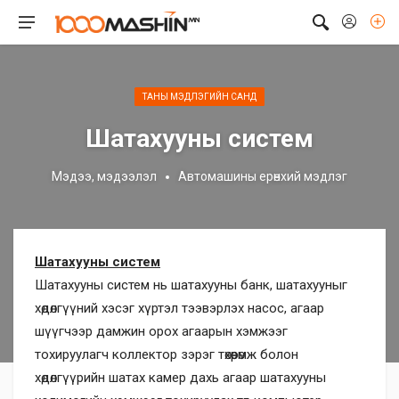
ТАНЫ МЭДЛЭГИЙН САНД
Шатахууны систем
Мэдээ, мэдээлэл
Автомашины ерөнхий мэдлэг
Шатахууны систем
Шатахууны систем нь шатахууны банк, шатахууныг
хөдөлгүүний хэсэг хүртэл тээвэрлэх насос, агаар
шүүгчээр дамжин орох агаарын хэмжээг
тохируулагч коллектор зэрэг төхөөрөмж болон
хөдөлгүүрийн шатах камер дахь агаар шатахууны