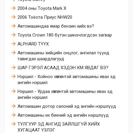
2004 оны Тoyota Mark X
2006 Тоёота Приус NHW20
Автомашиндаа ямар бензин хийх вэ?
Toyota Crown 180 бүтэн шинэчлэгдсэн загвар
ALPHARD ТҮҮХ
Автомашины хийцийн онцлог, ангилал түүнд
тавигдах шаардлагууд
ШАР ГЭРЭЛ АСААД ХЭДЭН КМ ЯВДАГ ВЭ?
Нэршил - Хойноо хөтлөгчтэй автомашины явах эд
ангийн нэршил
Нэршил - Урдаа хөтлөгчтэй автомашины явах эд
ангийн нэршил
Автомашин дотор салоний эд ангийн нэршлүүд
Автомашины их биений эд ангийн нэршлүүд
ТУЛГУУР ЭД АНГИД ЗАЙЛШГҮЙ ХИЙХ
ХУГАЦААТ ҮЗЛЭГ