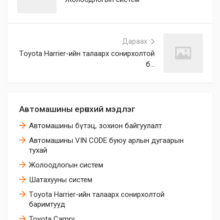
Дараах
Тoyota Harrier-ийн талаарх сонирхолтой
б...
Автомашины ерөнхий мэдлэг
Автомашины бүтэц, зохион байгуулалт
Автомашины VIN CODE буюу арлын дугаарын
тухай
Жолоодлогын систем
Шатахууны систем
Тoyota Harrier-ийн талаарх сонирхолтой
баримтууд
Toyota Camry