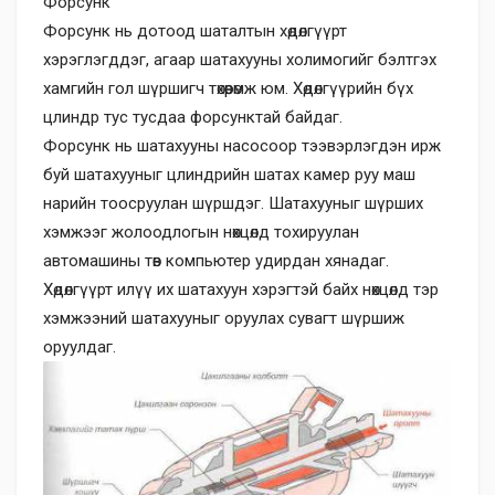
Форсунк
Форсунк нь дотоод шаталтын хөдөлгүүрт
хэрэглэгддэг, агаар шатахууны холимогийг бэлтгэх
хамгийн гол шүршигч төхөөрөмж юм. Хөдөлгүүрийн бүх
цлиндр тус тусдаа форсунктай байдаг.
Форсунк нь шатахууны насосоор тээвэрлэгдэн ирж
буй шатахууныг цлиндрийн шатах камер руу маш
нарийн тоосруулан шүршдэг. Шатахууныг шүрших
хэмжээг жолоодлогын нөхцөлд тохируулан
автомашины төв компьютер удирдан хянадаг.
Хөдөлгүүрт илүү их шатахуун хэрэгтэй байх нөхцөлд тэр
хэмжээний шатахууныг оруулах сувагт шүршиж
оруулдаг.