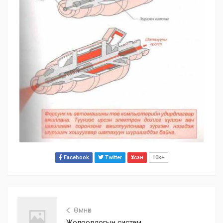
Facebook
Twitter
Үзсэн
10k+
Өмнөх
Жолоодлогын систем