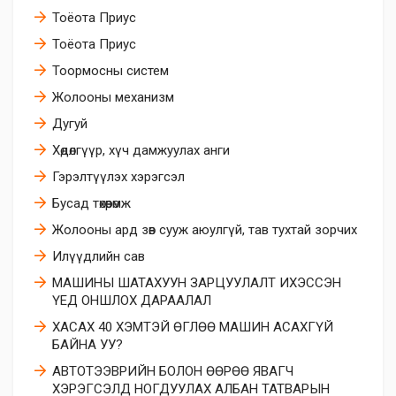
Тоёота Приус
Тоёота Приус
Тоормосны систем
Жолооны механизм
Дугуй
​Хөдөлгүүр, хүч дамжуулах анги
​Гэрэлтүүлэх хэрэгсэл
Бусад төхөөрөмж
Жолооны ард зөв сууж аюулгүй, тав тухтай зорчих
Илүүдлийн сав
МАШИНЫ ШАТАХУУН ЗАРЦУУЛАЛТ ИХЭССЭН
ҮЕД ОНШЛОХ ДАРААЛАЛ
ХАСАХ 40 ХЭМТЭЙ ӨГЛӨӨ МАШИН АСАХГҮЙ
БАЙНА УУ?
АВТОТЭЭВРИЙН БОЛОН ӨӨРӨӨ ЯВАГЧ
ХЭРЭГСЭЛД НОГДУУЛАХ АЛБАН ТАТВАРЫН