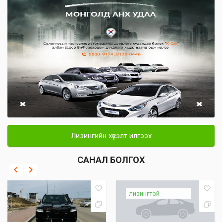
Лизингийн хүсэлт илгээх
САНАЛ БОЛГОХ
лизингтэй