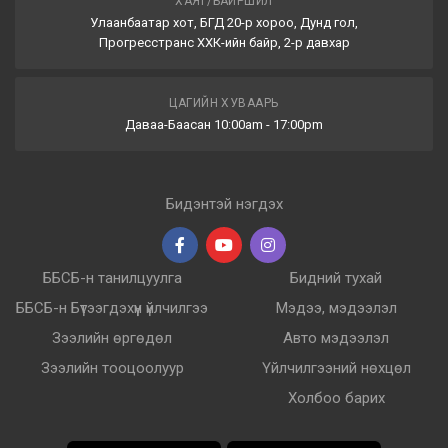
ХАЯГ/БАЙРШИЛ
Улаанбаатар хот, БГД 20-р хороо, Дунд гол,
Прогресстранс ХХК-ийн байр, 2-р давхар
ЦАГИЙН ХУВААРЬ
Даваа-Баасан 10:00am - 17:00pm
Бидэнтэй нэгдэх
ББСБ-н танилцуулга
Бидний тухай
ББСБ-н Бүтээгдэхүүн үйлчилгээ
Мэдээ, мэдээлэл
Зээлийн өргөдөл
Авто мэдээлэл
Зээлийн тооцоолуур
Үйлчилгээний нөхцөл
Холбоо барих