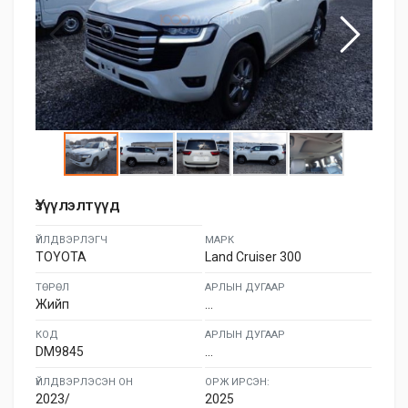
Үзүүлэлтүүд
ҮЙЛДВЭРЛЭГЧ
МАРК
TOYOTA
Land Cruiser 300
ТӨРӨЛ
АРЛЫН ДУГААР
Жийп
...
КОД
АРЛЫН ДУГААР
DM9845
...
ҮЙЛДВЭРЛЭСЭН ОН
ОРЖ ИРСЭН:
2023/
2025