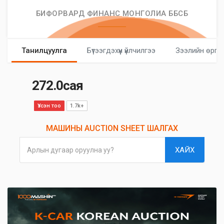
БИФОРВАРД ФИНАНС МОНГОЛИА ББСБ
Танилцуулга
Бүтээгдэхүүн үйлчилгээ
Зээлийн өргө
272.0сая
Үзсэн тоо
1.7k+
МАШИНЫ AUCTION SHEET ШАЛГАХ
ХАЙХ
Арлын дугаар оруулна уу?