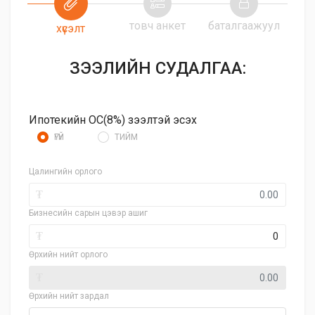
товч анкет
баталгаажуул
хүсэлт
ЗЭЭЛИЙН СУДАЛГАА:
Ипотекийн ОС(8%) зээлтэй эсэх
ҮГҮЙ
ТИЙМ
Цалингийн орлого
₮
Бизнесийн сарын цэвэр ашиг
₮
Өрхийн нийт орлого
₮
Өрхийн нийт зардал