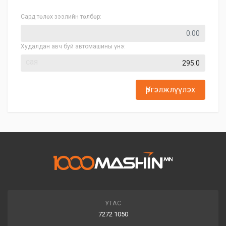
Сард төлөх зээлийн төлбөр:
Худалдан авч буй автомашины үнэ:
сая
Үргэлжлүүлэх
УТАС
7272 1050