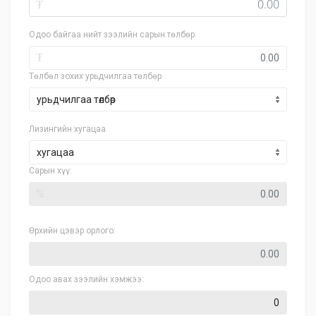
₮
Одоо байгаа нийт зээлийн сарын төлбөр
₮
Төлбөл зохих урьдчилгаа төлбөр
Лизингийн хугацаа
хугацаа
Сарын хүү:
%
Өрхийн цэвэр орлого:
Одоо авах зээлийн хэмжээ: