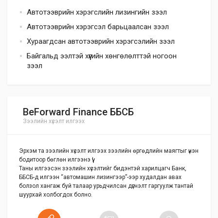
Автотээврийн хэрэгслийн лизингийн зээл
Автотээврийн хэрэгсэл барьцаалсан зээл
Хураагдсан автотээврийн хэрэгсэлийн зээл
Байгальд ээлтэй хүүгийн хөнгөлөлттэй ногоон
зээл
BeForward Finance ББСБ
Зээлийн хүсэлт илгээх
Эрхэм та зээлийн хүсэлт илгээх зээлийн өргөдлийн маягтыг үнэн
бодитоор бөглөн илгээнэ үү!
Таны илгээсэн зээлийн хүсэлтийг бидэнтэй харилцагч Банк,
ББСБ-д илгээн “автомашин лизингээр”-ээр худалдан авах
болзол хангаж буй талаар урьдчилсан дүгнэлт гаргуулж тантай
шуурхай холбогдох болно.