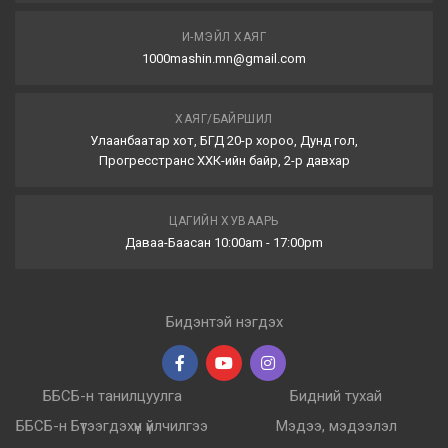
И-МЭЙЛ ХАЯГ
1000mashin.mn@gmail.com
ХАЯГ/БАЙРШИЛ
Улаанбаатар хот, БГД 20-р хороо, Дунд гол,
Прогресстранс ХХК-ийн байр, 2-р давхар
ЦАГИЙН ХУВААРЬ
Даваа-Баасан 10:00am - 17:00pm
Бидэнтэй нэгдэх
ББСБ-н танилцуулга
Бидний тухай
ББСБ-н Бүтээгдэхүүн үйлчилгээ
Мэдээ, мэдээлэл