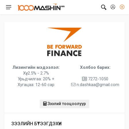
Лизингийн мэдээлэл:
Холбоо барих:
Хүү: 2.5% - 2.7%
Урьдчилгаа: 20% +
7272-1050
Хугацаа: 12-60 сар
n.dashkaa@gmail.com
Зээлий тооцоолуур
ЗЭЭЛИЙН БҮТЭЭГДЭХҮҮН