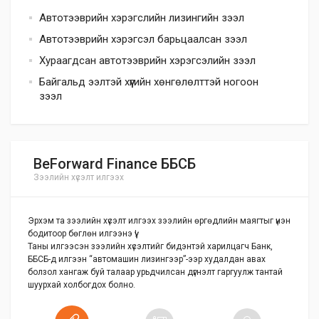
Автотээврийн хэрэгслийн лизингийн зээл
Автотээврийн хэрэгсэл барьцаалсан зээл
Хураагдсан автотээврийн хэрэгсэлийн зээл
Байгальд ээлтэй хүүгийн хөнгөлөлттэй ногоон
зээл
BeForward Finance ББСБ
Зээлийн хүсэлт илгээх
Эрхэм та зээлийн хүсэлт илгээх зээлийн өргөдлийн маягтыг үнэн
бодитоор бөглөн илгээнэ үү!
Таны илгээсэн зээлийн хүсэлтийг бидэнтэй харилцагч Банк,
ББСБ-д илгээн “автомашин лизингээр”-ээр худалдан авах
болзол хангаж буй талаар урьдчилсан дүгнэлт гаргуулж тантай
шуурхай холбогдох болно.