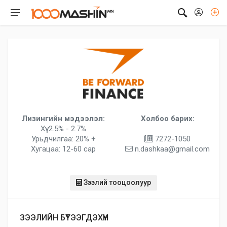
Лизингийн мэдээлэл:
Холбоо барих:
Хүү: 2.5% - 2.7%
Урьдчилгаа: 20% +
7272-1050
Хугацаа: 12-60 сар
n.dashkaa@gmail.com
Зээлий тооцоолуур
ЗЭЭЛИЙН БҮТЭЭГДЭХҮҮН