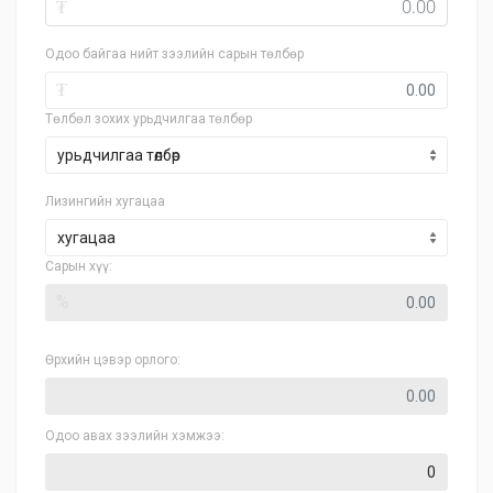
₮
Одоо байгаа нийт зээлийн сарын төлбөр
₮
Төлбөл зохих урьдчилгаа төлбөр
Лизингийн хугацаа
хугацаа
Сарын хүү:
%
Өрхийн цэвэр орлого:
Одоо авах зээлийн хэмжээ: