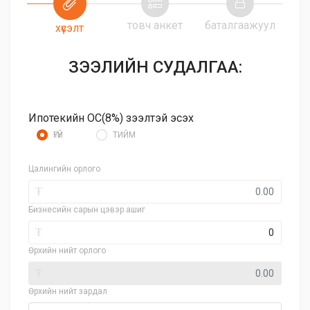
товч анкет
баталгаажуул
хүсэлт
ЗЭЭЛИЙН СУДАЛГАА:
Ипотекийн ОС(8%) зээлтэй эсэх
ҮГҮЙ
ТИЙМ
Цалингийн орлого
₮
Бизнесийн сарын цэвэр ашиг
₮
Өрхийн нийт орлого
₮
Өрхийн нийт зардал