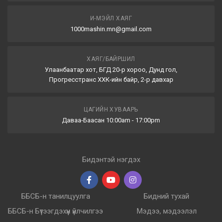
И-МЭЙЛ ХАЯГ
1000mashin.mn@gmail.com
ХАЯГ/БАЙРШИЛ
Улаанбаатар хот, БГД 20-р хороо, Дунд гол,
Прогресстранс ХХК-ийн байр, 2-р давхар
ЦАГИЙН ХУВААРЬ
Даваа-Баасан 10:00am - 17:00pm
Бидэнтэй нэгдэх
ББСБ-н танилцуулга
Бидний тухай
ББСБ-н Бүтээгдэхүүн үйлчилгээ
Мэдээ, мэдээлэл