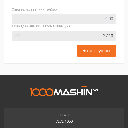
Сард төлөх зээлийн төлбөр:
Худалдан авч буй автомашины үнэ:
сая
Үргэлжлүүлэх
УТАС
7272 1050