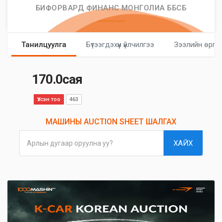
БИФОРВАРД ФИНАНС МОНГОЛИА ББСБ
Танилцуулга
Бүтээгдэхүүн үйлчилгээ
Зээлийн өргө
170.0сая
Үзсэн тоо
463
МАШИНЫ AUCTION SHEET ШАЛГАХ
ХАЙХ
Арлын дугаар оруулна уу?