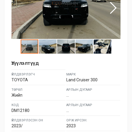
Үзүүлэлтүүд
ҮЙЛДВЭРЛЭГЧ
МАРК
TOYOTA
Land Cruiser 300
ТӨРӨЛ
АРЛЫН ДУГААР
Жийп
...
КОД
АРЛЫН ДУГААР
DM12180
...
ҮЙЛДВЭРЛЭСЭН ОН
ОРЖ ИРСЭН:
2023/
2023