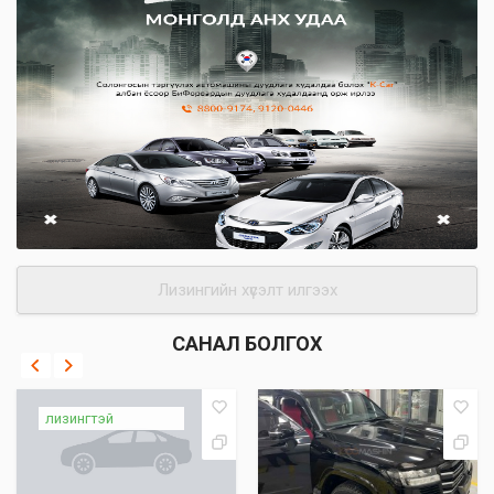
Лизингийн хүсэлт илгээх
САНАЛ БОЛГОХ
лизингтэй