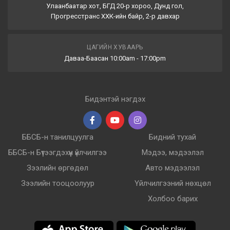
Улаанбаатар хот, БГД 20-р хороо, Дунд гол,
Прогресстранс ХХК-ийн байр, 2-р давхар
ЦАГИЙН ХУВААРЬ
Даваа-Баасан 10:00am - 17:00pm
Бидэнтэй нэгдэх
ББСБ-н танилцуулга
Бидний тухай
ББСБ-н Бүтээгдэхүүн үйлчилгээ
Мэдээ, мэдээлэл
Зээлийн өргөдөл
Авто мэдээлэл
Зээлийн тооцоолуур
Үйлчилгээний нөхцөл
Холбоо барих