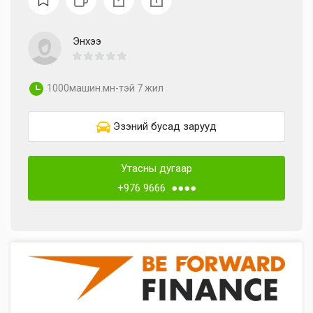
Энхээ
1000машин.мн-тэй 7 жил
Эзэний бусад зарууд
Утасны дугаар
+976 9666 ●●●●