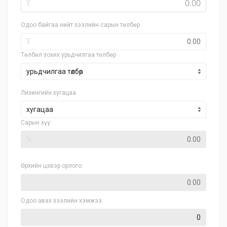
₮
Одоо байгаа нийт зээлийн сарын төлбөр
₮
Төлбөл зохих урьдчилгаа төлбөр
Лизингийн хугацаа
хугацаа
Сарын хүү:
%
Өрхийн цэвэр орлого:
Одоо авах зээлийн хэмжээ: