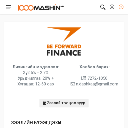
Лизингийн мэдээлэл:
Холбоо барих:
Хүү: 2.5% - 2.7%
Урьдчилгаа: 20% +
7272-1050
Хугацаа: 12-60 сар
n.dashkaa@gmail.com
Зээлий тооцоолуур
ЗЭЭЛИЙН БҮТЭЭГДЭХҮҮН