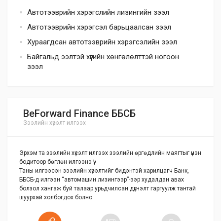
Автотээврийн хэрэгслийн лизингийн зээл
Автотээврийн хэрэгсэл барьцаалсан зээл
Хураагдсан автотээврийн хэрэгсэлийн зээл
Байгальд ээлтэй хүүгийн хөнгөлөлттэй ногоон
зээл
BeForward Finance ББСБ
Зээлийн хүсэлт илгээх
Эрхэм та зээлийн хүсэлт илгээх зээлийн өргөдлийн маягтыг үнэн
бодитоор бөглөн илгээнэ үү!
Таны илгээсэн зээлийн хүсэлтийг бидэнтэй харилцагч Банк,
ББСБ-д илгээн “автомашин лизингээр”-ээр худалдан авах
болзол хангаж буй талаар урьдчилсан дүгнэлт гаргуулж тантай
шуурхай холбогдох болно.