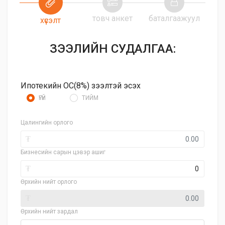
товч анкет
баталгаажуул
хүсэлт
ЗЭЭЛИЙН СУДАЛГАА:
Ипотекийн ОС(8%) зээлтэй эсэх
ҮГҮЙ
ТИЙМ
Цалингийн орлого
₮
Бизнесийн сарын цэвэр ашиг
₮
Өрхийн нийт орлого
₮
Өрхийн нийт зардал