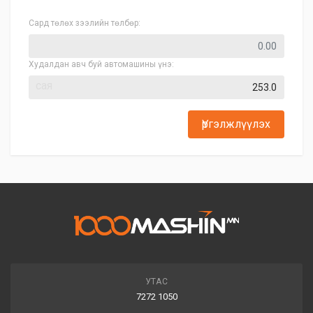
Сард төлөх зээлийн төлбөр:
Худалдан авч буй автомашины үнэ:
сая
Үргэлжлүүлэх
УТАС
7272 1050