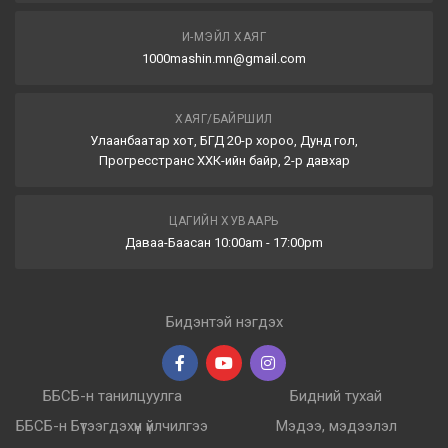
И-МЭЙЛ ХАЯГ
1000mashin.mn@gmail.com
ХАЯГ/БАЙРШИЛ
Улаанбаатар хот, БГД 20-р хороо, Дунд гол,
Прогресстранс ХХК-ийн байр, 2-р давхар
ЦАГИЙН ХУВААРЬ
Даваа-Баасан 10:00am - 17:00pm
Бидэнтэй нэгдэх
ББСБ-н танилцуулга
Бидний тухай
ББСБ-н Бүтээгдэхүүн үйлчилгээ
Мэдээ, мэдээлэл