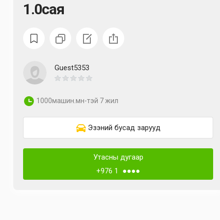
1.0сая
Guest5353
1000машин.мн-тэй 7 жил
Эзэний бусад зарууд
Утасны дугаар
+976 1 ●●●●