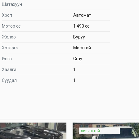
Шатахуун
Хроп
Автомат
Мотор сс
1,490 cc
Жолоо
Буруу
Хөтлөгч
Мосттой
Өнгө
Gray
Хаалга
1
Суудал
1
лизингтэй