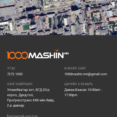
УТАС
И-МЭЙЛ ХАЯГ
7272 1050
1000mashin.mn@gmail.com
ХАЯГ/БАЙРШИЛ
ЦАГИЙН ХУВААРЬ
Улаанбаатар хот, БГД 20-р
Даваа-Баасан 10:00am -
хороо, Дунд гол,
17:00pm
Прогресстранс ХХК-ийн байр,
2-р давхар
Бидэнтэй нэгдэх