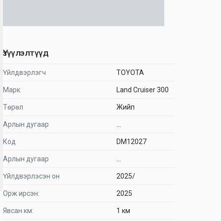
Үзүүлэлтүүд
Үйлдвэрлэгч
TOYOTA
Марк
Land Cruiser 300
Төрөл
Жийп
Арлын дугаар
...
Код
DM12027
Арлын дугаар
...
Үйлдвэрлэсэн он
2025/
Орж ирсэн:
2025
Явсан км:
1 км