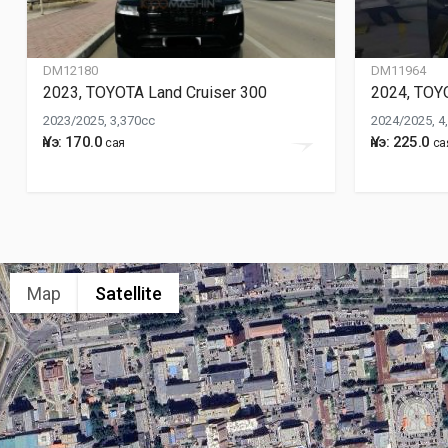
DM12180
DM11964
2023, TOYOTA Land Cruiser 300
2024, TOYO
2023/2025, 3,370cc
2024/2025, 4
Үнэ: 170.0
Үнэ: 225.0
сая
са
Map
Satellite