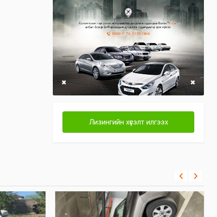
Лизингийн хүсэлт илгээх