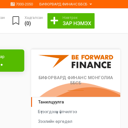
7000-2050
БИФОРВАРД ФИНАНС ББСБ
сан
Хадгалсан
Нэвтрэх
(
0
)
ЗАР НЭМЭХ
Лизингтэй
аар
●●
БИФОРВАРД ФИНАНС МОНГОЛИА
ББСБ
Танилцуулга
Бүтээгдэхүүн үйлчилгээ
Зээлийн өргөдөл