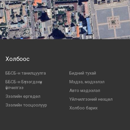
Холбоос
ББСБ-н танилцуулга
Бидний тухай
ББСБ-н Бүтээгдэхүүн
Мэдээ, мэдээлэл
үйлчилгээ
Авто мэдээлэл
Зээлийн өргөдөл
Үйлчилгээний нөхцөл
Зээлийн тооцоолуур
Холбоо барих