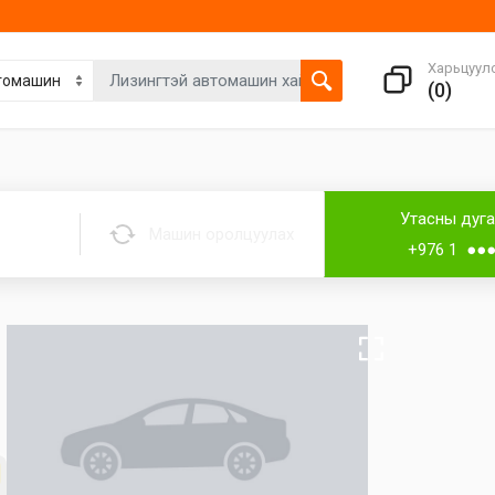
Харьцуул
(
0
)
Утасны дуг
Машин оролцуулах
+976 1 ●●