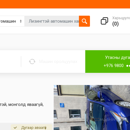
Харьцуул
(
0
)
Утасны дуг
Машин оролцуулах
+976 9800 ●
тэй, монголд яваагүй,
Дугаар аваагүй