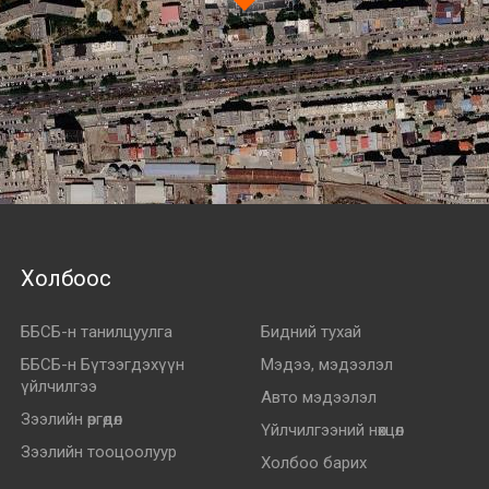
Холбоос
ББСБ-н танилцуулга
Бидний тухай
ББСБ-н Бүтээгдэхүүн
Мэдээ, мэдээлэл
үйлчилгээ
Авто мэдээлэл
Зээлийн өргөдөл
Үйлчилгээний нөхцөл
Зээлийн тооцоолуур
Холбоо барих