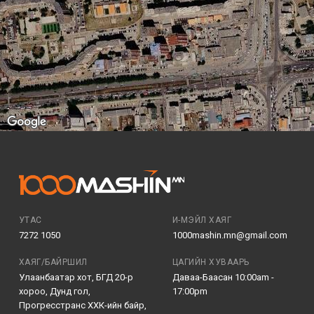
УТАС
И-МЭЙЛ ХАЯГ
7272 1050
1000mashin.mn@gmail.com
ХАЯГ/БАЙРШИЛ
ЦАГИЙН ХУВААРЬ
Улаанбаатар хот, БГД 20-р
Даваа-Баасан 10:00am -
хороо, Дунд гол,
17:00pm
Прогресстранс ХХК-ийн байр,