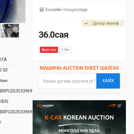
Зээлийн тооцоолуур
Дугаар аваагүй
36.0сая
Үзсэн тоо
1.1k+
OTA
МАШИНЫ AUCTION SHEET ШАЛГАХ
S 50
длын
ХАЙХ
Арлын дугаар оруулна уу?
KBRFU2G3533969
1835
KBRFU2G3533969
/