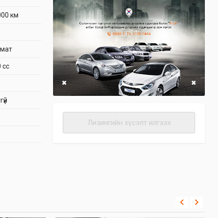
000 км
омат
 cc
гүй
Лизингийн хүсэлт илгээх