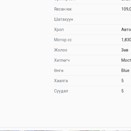
Явсан км:
109,
Шатахуун
Хроп
Авт
Мотор сс
1,830
Жолоо
Зөв
Хөтлөгч
Мост
Өнгө
Blue
Хаалга
5
Суудал
5