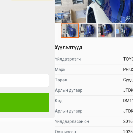
Үзүүлэлтүүд
Үйлдвэрлэгч
TOY
Марк
PRIU
Төрөл
Суу
Арлын дугаар
JTD
Код
DM1
Арлын дугаар
JTD
Үйлдвэрлэсэн он
2016
Орж ирсэн:
2025