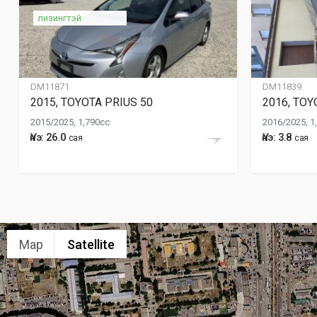
лизингтэй
DM11871
DM11839
2015, TOYOTA PRIUS 50
2016, TOY
2015/2025, 1,790cc
2016/2025, 1
Үнэ: 26.0
Үнэ: 3.8
сая
сая
Map
Satellite