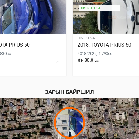
лизингтэй
DM11824
OTA PRIUS 50
2018, TOYOTA PRIUS 50
,830cc
2018/2025, 1,790cc
Үнэ: 30.0
сая
ЗАРЫН БАЙРШИЛ