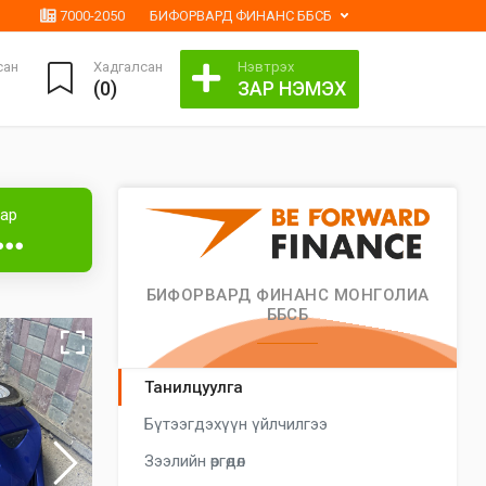
7000-2050
БИФОРВАРД ФИНАНС ББСБ
сан
Хадгалсан
Нэвтрэх
(
0
)
ЗАР НЭМЭХ
аар
●●●
БИФОРВАРД ФИНАНС МОНГОЛИА
ББСБ
Танилцуулга
Бүтээгдэхүүн үйлчилгээ
Зээлийн өргөдөл