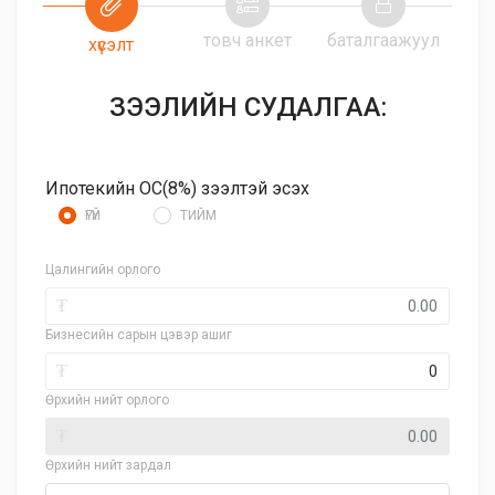
товч анкет
баталгаажуул
хүсэлт
ЗЭЭЛИЙН СУДАЛГАА:
Ипотекийн ОС(8%) зээлтэй эсэх
ҮГҮЙ
ТИЙМ
Цалингийн орлого
₮
Бизнесийн сарын цэвэр ашиг
₮
Өрхийн нийт орлого
₮
Өрхийн нийт зардал