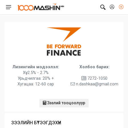
Лизингийн мэдээлэл:
Холбоо барих:
Хүү: 2.5% - 2.7%
Урьдчилгаа: 20% +
7272-1050
Хугацаа: 12-60 сар
n.dashkaa@gmail.com
Зээлий тооцоолуур
ЗЭЭЛИЙН БҮТЭЭГДЭХҮҮН