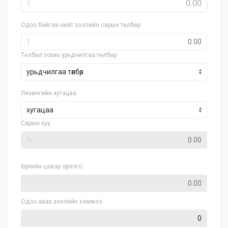
₮
Одоо байгаа нийт зээлийн сарын төлбөр
₮
Төлбөл зохих урьдчилгаа төлбөр
Лизингийн хугацаа
хугацаа
Сарын хүү:
%
Өрхийн цэвэр орлого:
Одоо авах зээлийн хэмжээ: