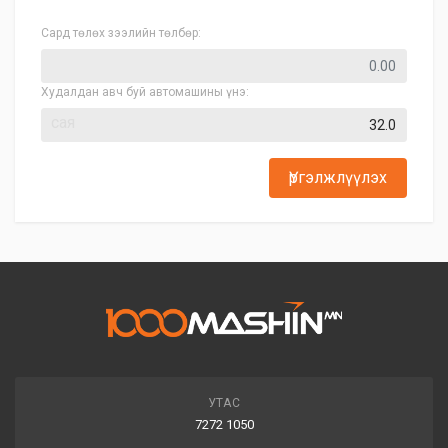
Сард төлөх зээлийн төлбөр:
Худалдан авч буй автомашины үнэ:
сая
Үргэлжлүүлэх
УТАС
7272 1050