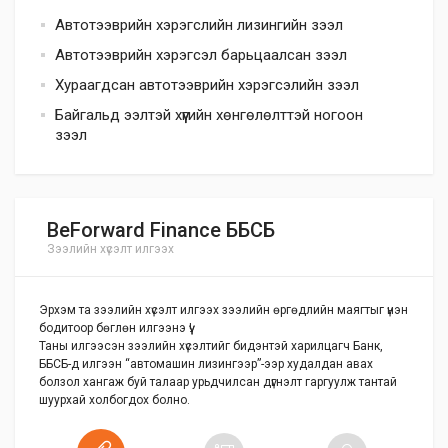
Автотээврийн хэрэгслийн лизингийн зээл
Автотээврийн хэрэгсэл барьцаалсан зээл
Хураагдсан автотээврийн хэрэгсэлийн зээл
Байгальд ээлтэй хүүгийн хөнгөлөлттэй ногоон
зээл
BeForward Finance ББСБ
Зээлийн хүсэлт илгээх
Эрхэм та зээлийн хүсэлт илгээх зээлийн өргөдлийн маягтыг үнэн
бодитоор бөглөн илгээнэ үү!
Таны илгээсэн зээлийн хүсэлтийг бидэнтэй харилцагч Банк,
ББСБ-д илгээн “автомашин лизингээр”-ээр худалдан авах
болзол хангаж буй талаар урьдчилсан дүгнэлт гаргуулж тантай
шуурхай холбогдох болно.