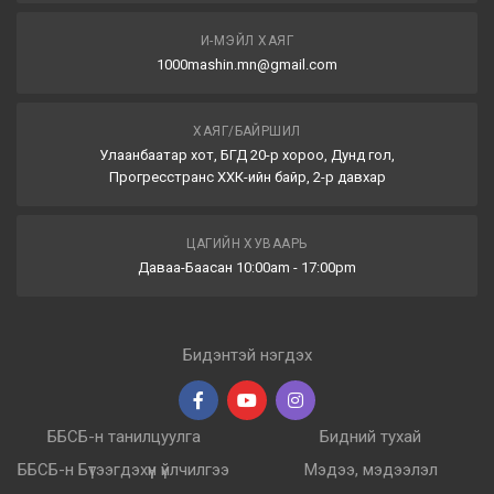
И-МЭЙЛ ХАЯГ
1000mashin.mn@gmail.com
ХАЯГ/БАЙРШИЛ
Улаанбаатар хот, БГД 20-р хороо, Дунд гол,
Прогресстранс ХХК-ийн байр, 2-р давхар
ЦАГИЙН ХУВААРЬ
Даваа-Баасан 10:00am - 17:00pm
Бидэнтэй нэгдэх
ББСБ-н танилцуулга
Бидний тухай
ББСБ-н Бүтээгдэхүүн үйлчилгээ
Мэдээ, мэдээлэл