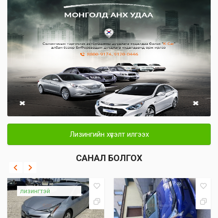
Лизингийн хүсэлт илгээх
САНАЛ БОЛГОХ
лизингтэй