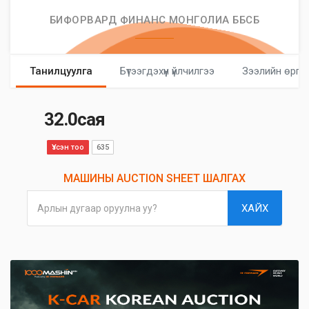
БИФОРВАРД ФИНАНС МОНГОЛИА ББСБ
Танилцуулга
Бүтээгдэхүүн үйлчилгээ
Зээлийн өргө
32.0сая
Үзсэн тоо
635
МАШИНЫ AUCTION SHEET ШАЛГАХ
ХАЙХ
Арлын дугаар оруулна уу?