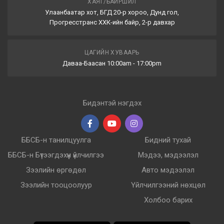
ХАЯГ/БАЙРШИЛ
Улаанбаатар хот, БГД 20-р хороо, Дунд гол,
Прогресстранс ХХК-ийн байр, 2-р давхар
ЦАГИЙН ХУВААРЬ
Даваа-Баасан 10:00am - 17:00pm
Бидэнтэй нэгдэх
ББСБ-н танилцуулга
Бидний тухай
ББСБ-н Бүтээгдэхүүн үйлчилгээ
Мэдээ, мэдээлэл
Зээлийн өргөдөл
Авто мэдээлэл
Зээлийн тооцоолуур
Үйлчилгээний нөхцөл
Холбоо барих