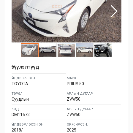
Үзүүлэлтүүд
ҮЙЛДВЭРЛЭГЧ
МАРК
TOYOTA
PRIUS 50
ТӨРӨЛ
АРЛЫН ДУГААР
Суудлын
ZVW50
КОД
АРЛЫН ДУГААР
DM11672
ZVW50
ҮЙЛДВЭРЛЭСЭН ОН
ОРЖ ИРСЭН:
2018/
2025