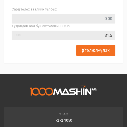
Сард төлөх зээлийн төлбөр:
Худалдан авч буй автомашины үнэ:
сая
Үргэлжлүүлэх
УТАС
7272 1050