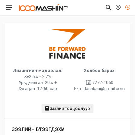
Лизингийн мэдээлэл:
Холбоо барих:
Хүү: 2.5% - 2.7%
Урьдчилгаа: 20% +
7272-1050
Хугацаа: 12-60 сар
n.dashkaa@gmail.com
Зээлий тооцоолуур
ЗЭЭЛИЙН БҮТЭЭГДЭХҮҮН