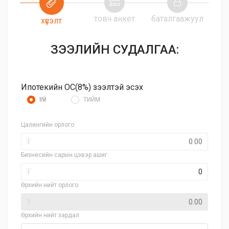
товч анкет
баталгаажуул
хүсэлт
ЗЭЭЛИЙН СУДАЛГАА:
Ипотекийн ОС(8%) зээлтэй эсэх
ҮГҮЙ
ТИЙМ
Цалингийн орлого
₮
Бизнесийн сарын цэвэр ашиг
₮
Өрхийн нийт орлого
₮
Өрхийн нийт зардал