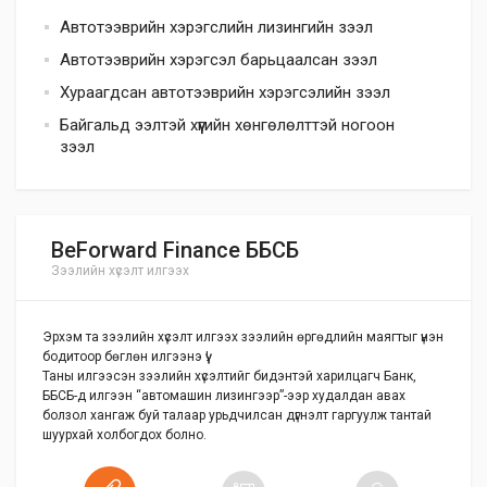
Автотээврийн хэрэгслийн лизингийн зээл
Автотээврийн хэрэгсэл барьцаалсан зээл
Хураагдсан автотээврийн хэрэгсэлийн зээл
Байгальд ээлтэй хүүгийн хөнгөлөлттэй ногоон
зээл
BeForward Finance ББСБ
Зээлийн хүсэлт илгээх
Эрхэм та зээлийн хүсэлт илгээх зээлийн өргөдлийн маягтыг үнэн
бодитоор бөглөн илгээнэ үү!
Таны илгээсэн зээлийн хүсэлтийг бидэнтэй харилцагч Банк,
ББСБ-д илгээн “автомашин лизингээр”-ээр худалдан авах
болзол хангаж буй талаар урьдчилсан дүгнэлт гаргуулж тантай
шуурхай холбогдох болно.