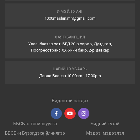
И-МЭЙЛ ХАЯГ
1000mashin.mn@gmail.com
ХАЯГ/БАЙРШИЛ
Улаанбаатар хот, БГД 20-р хороо, Дунд гол,
Прогресстранс ХХК-ийн байр, 2-р давхар
ЦАГИЙН ХУВААРЬ
Даваа-Баасан 10:00am - 17:00pm
Бидэнтэй нэгдэх
ББСБ-н танилцуулга
Бидний тухай
ББСБ-н Бүтээгдэхүүн үйлчилгээ
Мэдээ, мэдээлэл