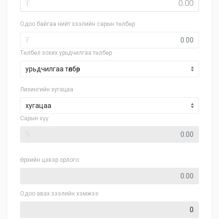
₮
Одоо байгаа нийт зээлийн сарын төлбөр
₮
Төлбөл зохих урьдчилгаа төлбөр
Лизингийн хугацаа
хугацаа
Сарын хүү:
%
Өрхийн цэвэр орлого:
Одоо авах зээлийн хэмжээ: