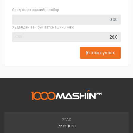
Сард төлөх зээлийн төлбөр:
Худалдан авч буй автомашины үнэ:
сая
Үргэлжлүүлэх
УТАС
7272 1050