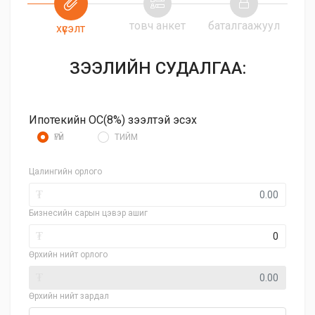
товч анкет
баталгаажуул
хүсэлт
ЗЭЭЛИЙН СУДАЛГАА:
Ипотекийн ОС(8%) зээлтэй эсэх
ҮГҮЙ
ТИЙМ
Цалингийн орлого
₮
Бизнесийн сарын цэвэр ашиг
₮
Өрхийн нийт орлого
₮
Өрхийн нийт зардал