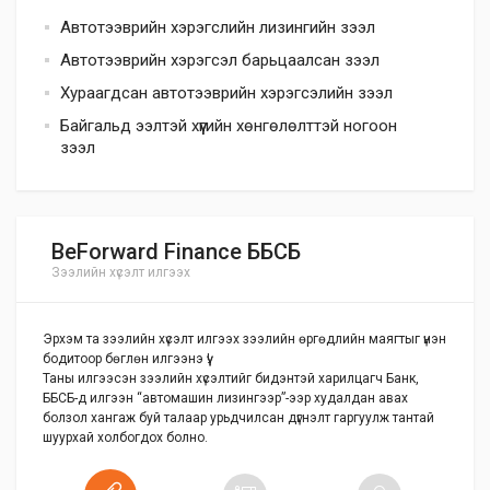
Автотээврийн хэрэгслийн лизингийн зээл
Автотээврийн хэрэгсэл барьцаалсан зээл
Хураагдсан автотээврийн хэрэгсэлийн зээл
Байгальд ээлтэй хүүгийн хөнгөлөлттэй ногоон
зээл
BeForward Finance ББСБ
Зээлийн хүсэлт илгээх
Эрхэм та зээлийн хүсэлт илгээх зээлийн өргөдлийн маягтыг үнэн
бодитоор бөглөн илгээнэ үү!
Таны илгээсэн зээлийн хүсэлтийг бидэнтэй харилцагч Банк,
ББСБ-д илгээн “автомашин лизингээр”-ээр худалдан авах
болзол хангаж буй талаар урьдчилсан дүгнэлт гаргуулж тантай
шуурхай холбогдох болно.