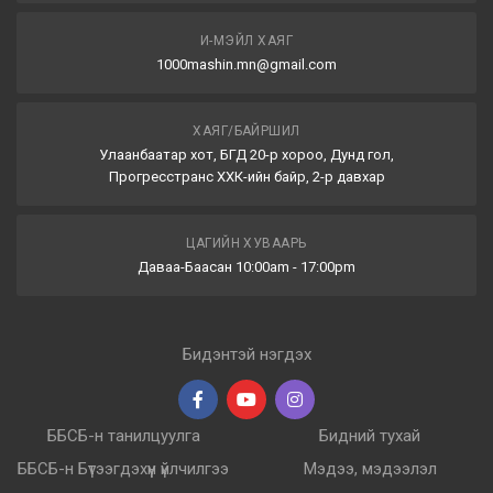
И-МЭЙЛ ХАЯГ
1000mashin.mn@gmail.com
ХАЯГ/БАЙРШИЛ
Улаанбаатар хот, БГД 20-р хороо, Дунд гол,
Прогресстранс ХХК-ийн байр, 2-р давхар
ЦАГИЙН ХУВААРЬ
Даваа-Баасан 10:00am - 17:00pm
Бидэнтэй нэгдэх
ББСБ-н танилцуулга
Бидний тухай
ББСБ-н Бүтээгдэхүүн үйлчилгээ
Мэдээ, мэдээлэл