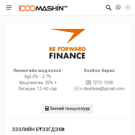
Лизингийн мэдээлэл:
Холбоо барих:
Хүү: 2.5% - 2.7%
Урьдчилгаа: 20% +
7272-1050
Хугацаа: 12-60 сар
n.dashkaa@gmail.com
Зээлий тооцоолуур
ЗЭЭЛИЙН БҮТЭЭГДЭХҮҮН