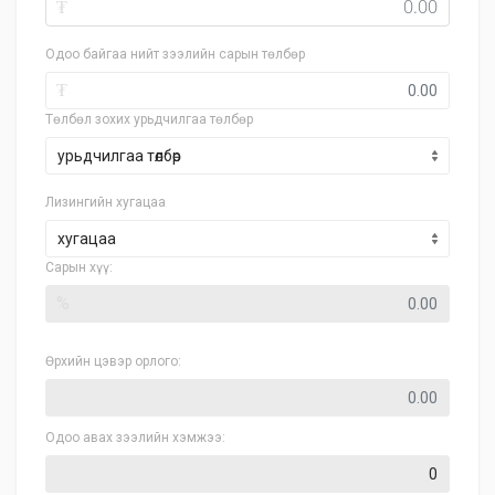
₮
Одоо байгаа нийт зээлийн сарын төлбөр
₮
Төлбөл зохих урьдчилгаа төлбөр
Лизингийн хугацаа
хугацаа
Сарын хүү:
%
Өрхийн цэвэр орлого:
Одоо авах зээлийн хэмжээ: