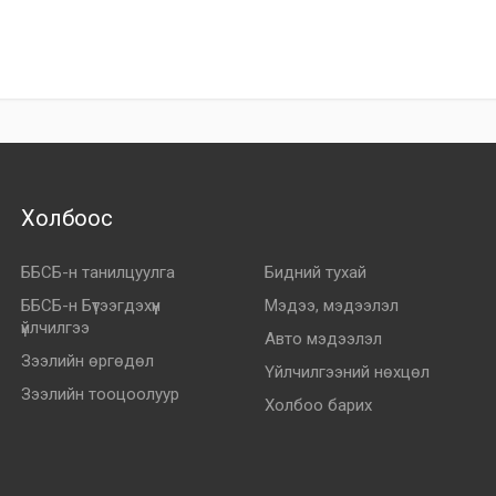
Холбоос
ББСБ-н танилцуулга
Бидний тухай
ББСБ-н Бүтээгдэхүүн
Мэдээ, мэдээлэл
үйлчилгээ
Авто мэдээлэл
Зээлийн өргөдөл
Үйлчилгээний нөхцөл
Зээлийн тооцоолуур
Холбоо барих