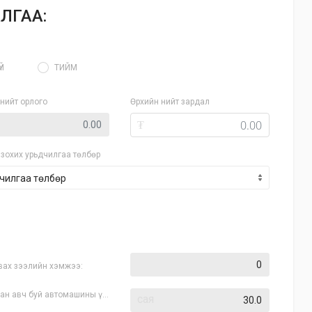
ЛГАА:
ҮЙ
ТИЙМ
нийт орлого
Өрхийн нийт зардал
₮
зохих урьдчилгаа төлбөр
вах зээлийн хэмжээ:
ан авч буй автомашины үнэ:
сая