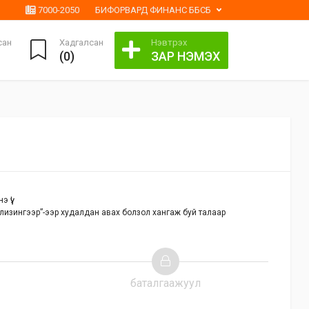
7000-2050
БИФОРВАРД ФИНАНС ББСБ
сан
Хадгалсан
Нэвтрэх
(
0
)
ЗАР НЭМЭХ
 үү!
лизингээр”-ээр худалдан авах болзол хангаж буй талаар
баталгаажуул