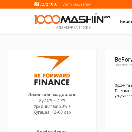
7272 1050
Авто мэдээлэл
ИЙМ АМАРХАН ГЭЖ ҮҮ
BeFor
Зээлийн х
Эрхэм та з
Таны илгэ
Лизингийн мэдээлэл:
урьдчилса
Хүү: 2.5% - 2.7%
Урьдчилгаа: 20% +
Хугацаа: 12-60 сар
Холбоо барих: