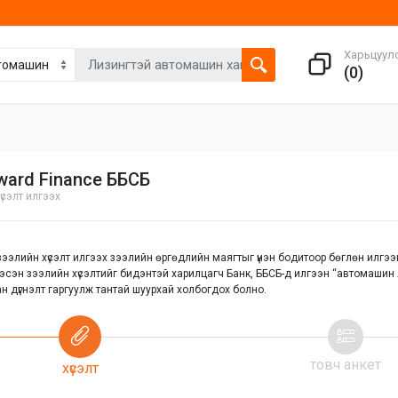
Харьцуул
(
0
)
ward Finance ББСБ
үсэлт илгээх
ээлийн хүсэлт илгээх зээлийн өргөдлийн маягтыг үнэн бодитоор бөглөн илгээнэ
эсэн зээлийн хүсэлтийг бидэнтэй харилцагч Банк, ББСБ-д илгээн “автомашин 
н дүгнэлт гаргуулж тантай шуурхай холбогдох болно.
товч анкет
хүсэлт