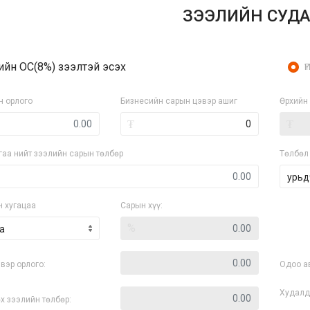
ЗЭЭЛИЙН СУДА
ийн ОС(8%) зээлтэй эсэх
ҮГ
н орлого
Бизнесийн сарын цэвэр ашиг
Өрхийн 
₮
₮
гаа нийт зээлийн сарын төлбөр
Төлбөл 
н хугацаа
Сарын хүү:
%
а
вэр орлого:
Одоо а
Худалд
х зээлийн төлбөр: