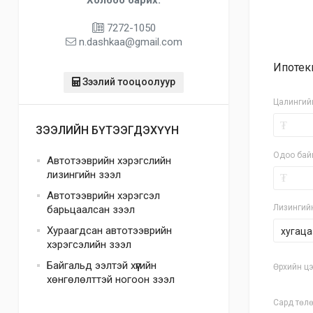
7272-1050
n.dashkaa@gmail.com
Ипотек
Зээлий тооцоолуур
Цалингий
₮
ЗЭЭЛИЙН БҮТЭЭГДЭХҮҮН
Одоо бай
Автотээврийн хэрэгслийн
лизингийн зээл
₮
Автотээврийн хэрэгсэл
Лизингий
барьцаалсан зээл
Хураагдсан автотээврийн
хугаца
хэрэгсэлийн зээл
Байгальд ээлтэй хүүгийн
Өрхийн цэ
хөнгөлөлттэй ногоон зээл
Сард төлө