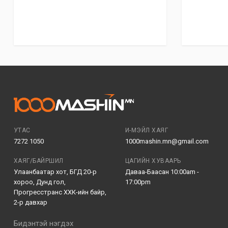
УТАС
И-МЭЙЛ ХАЯГ
7272 1050
1000mashin.mn@gmail.com
ХАЯГ/БАЙРШИЛ
ЦАГИЙН ХУВААРЬ
Улаанбаатар хот, БГД 20-р
Даваа-Баасан 10:00am -
хороо, Дунд гол,
17:00pm
Прогресстранс ХХК-ийн байр,
2-р давхар
Бидэнтэй нэгдэх