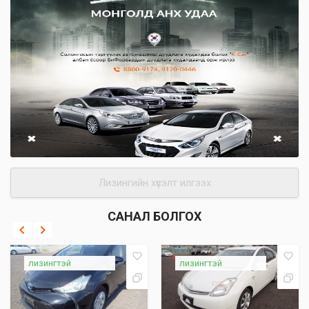
Лизингийн хүсэлт илгээх
САНАЛ БОЛГОХ
лизингтэй
лизингтэй