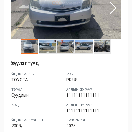
Үзүүлэлтүүд
ҮЙЛДВЭРЛЭГЧ
МАРК
TOYOTA
PRIUS
ТӨРӨЛ
АРЛЫН ДУГААР
Суудлын
11111111111111
КОД
АРЛЫН ДУГААР
...
11111111111111
ҮЙЛДВЭРЛЭСЭН ОН
ОРЖ ИРСЭН:
2008/
2025