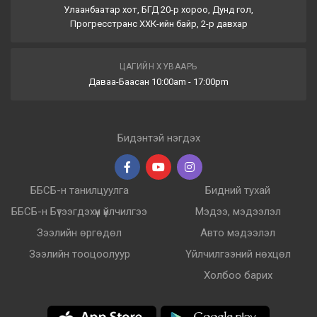
Улаанбаатар хот, БГД 20-р хороо, Дунд гол,
Прогресстранс ХХК-ийн байр, 2-р давхар
ЦАГИЙН ХУВААРЬ
Даваа-Баасан 10:00am - 17:00pm
Бидэнтэй нэгдэх
ББСБ-н танилцуулга
Бидний тухай
ББСБ-н Бүтээгдэхүүн үйлчилгээ
Мэдээ, мэдээлэл
Зээлийн өргөдөл
Авто мэдээлэл
Зээлийн тооцоолуур
Үйлчилгээний нөхцөл
Холбоо барих