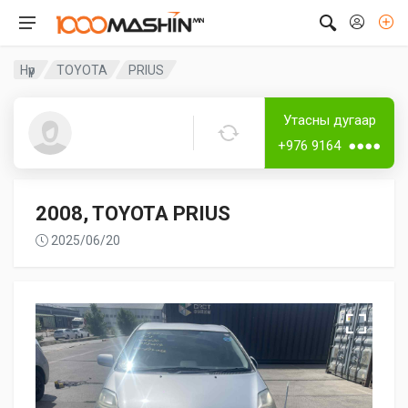
Нүүр
TOYOTA
PRIUS
Дугаар аваагүй
Утасны дугаар
Эрдэнэбаяр
+976 9164 ●●●●
2008, TOYOTA PRIUS
2025/06/20