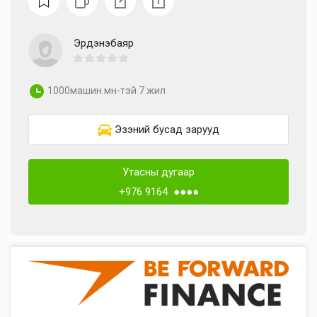
Эрдэнэбаяр
1000машин.мн-тэй 7 жил
Эзэний бусад зарууд
Утасны дугаар
+976 9164 ●●●●