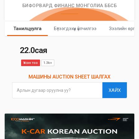
БИФОРВАРД ФИНАНС МОНГОЛИА ББСБ
Танилцуулга
Бүтээгдэхүүн үйлчилгээ
Зээлийн өргө
22.0сая
Үзсэн тоо
1.3k+
МАШИНЫ AUCTION SHEET ШАЛГАХ
ХАЙХ
Арлын дугаар оруулна уу?