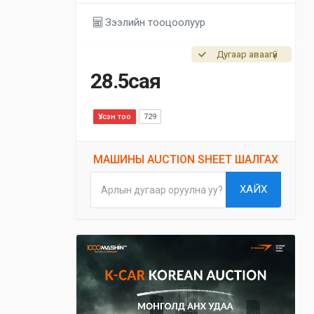
Зээлийн тооцоолуур
Дугаар аваагүй
28.5сая
Үзсэн тоо
729
МАШИНЫ AUCTION SHEET ШАЛГАХ
ХАЙХ
Арлын дугаар оруулна уу?