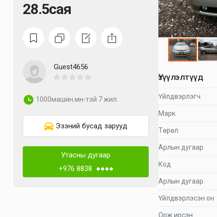
28.5сая
Guest4656
Үзүүлэлтүүд
Үйлдвэрлэгч
1000машин.мн-тэй 7 жил
Марк
Эзэний бусад зарууд
Төрөл
Арлын дугаар
Утасны дугаар
Код
+976 8838 ●●●●
Арлын дугаар
Үйлдвэрлэсэн он
Орж ирсэн: