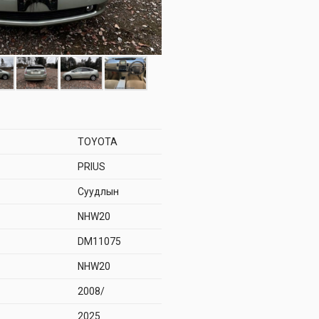
TOYOTA
PRIUS
Суудлын
NHW20
DM11075
NHW20
2008/
2025