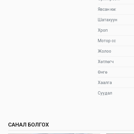
Явсан км:
Шатахуун
Хроп
Мотор сс
Жолоо
Хөтлөгч
Өнгө
Хаалга
Суудал
САНАЛ БОЛГОХ