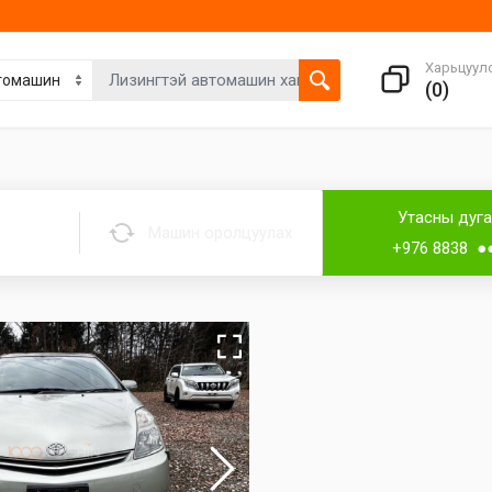
Харьцуул
(
0
)
Утасны дуг
Машин оролцуулах
+976 8838 ●