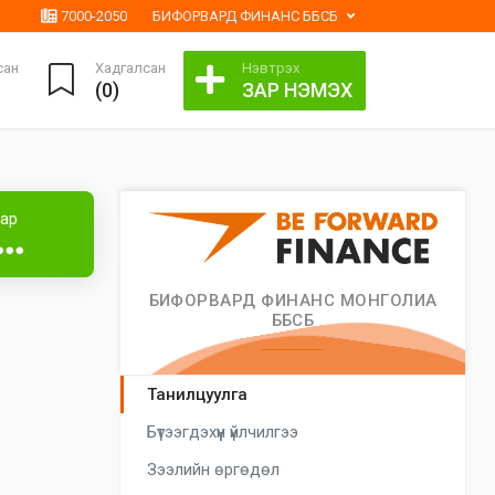
7000-2050
БИФОРВАРД ФИНАНС ББСБ
сан
Хадгалсан
Нэвтрэх
(
0
)
ЗАР НЭМЭХ
Лизингтэй
аар
●●●
БИФОРВАРД ФИНАНС МОНГОЛИА
ББСБ
Танилцуулга
Бүтээгдэхүүн үйлчилгээ
Зээлийн өргөдөл