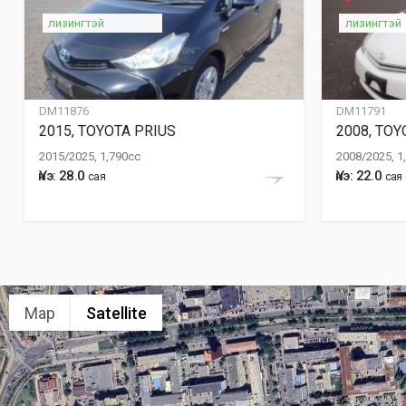
лизингтэй
лизингтэй
DM11876
DM11791
2015, TOYOTA PRIUS
2008, TOY
2015/2025, 1,790cc
2008/2025, 1
Үнэ: 28.0
Үнэ: 22.0
сая
сая
Map
Satellite