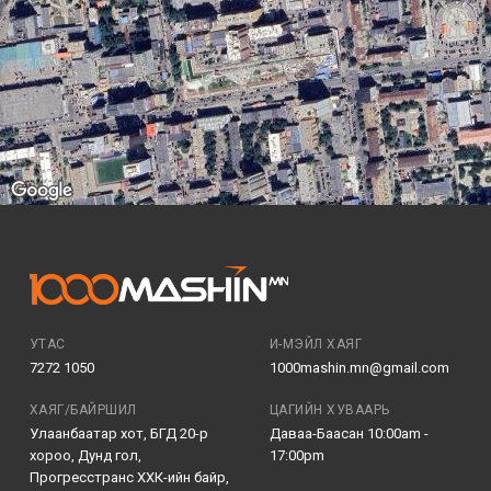
УТАС
И-МЭЙЛ ХАЯГ
7272 1050
1000mashin.mn@gmail.com
ХАЯГ/БАЙРШИЛ
ЦАГИЙН ХУВААРЬ
Улаанбаатар хот, БГД 20-р
Даваа-Баасан 10:00am -
хороо, Дунд гол,
17:00pm
Прогресстранс ХХК-ийн байр,