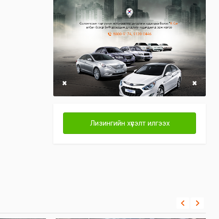
Лизингийн хүсэлт илгээх