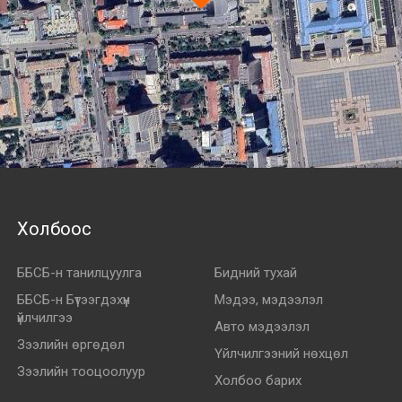
Холбоос
ББСБ-н танилцуулга
Бидний тухай
ББСБ-н Бүтээгдэхүүн
Мэдээ, мэдээлэл
үйлчилгээ
Авто мэдээлэл
Зээлийн өргөдөл
Үйлчилгээний нөхцөл
Зээлийн тооцоолуур
Холбоо барих