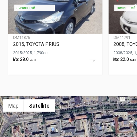
лизингтэй
лизингтэй
DM11876
DM11791
2015, TOYOTA PRIUS
2008, TOY
2015/2025, 1,790cc
2008/2025, 1
Үнэ: 28.0
Үнэ: 22.0
сая
сая
Map
Satellite