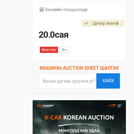
Зээлийн тооцоолуур
Дугаар аваагүй
20.0сая
Үзсэн тоо
1k+
МАШИНЫ AUCTION SHEET ШАЛГАХ
ХАЙХ
Арлын дугаар оруулна уу?