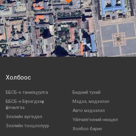
Холбоос
ББСБ-н танилцуулга
Бидний тухай
ББСБ-н Бүтээгдэхүүн
Мэдээ, мэдээлэл
үйлчилгээ
Авто мэдээлэл
Зээлийн өргөдөл
Үйлчилгээний нөхцөл
Зээлийн тооцоолуур
Холбоо барих