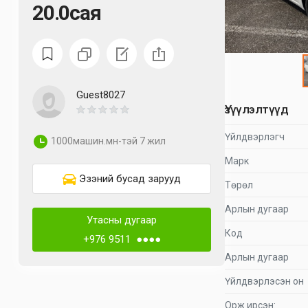
20.0сая
Guest8027
Үзүүлэлтүүд
Үйлдвэрлэгч
1000машин.мн-тэй 7 жил
Марк
Эзэний бусад зарууд
Төрөл
Арлын дугаар
Утасны дугаар
Код
+976 9511 ●●●●
Арлын дугаар
Үйлдвэрлэсэн он
Орж ирсэн: