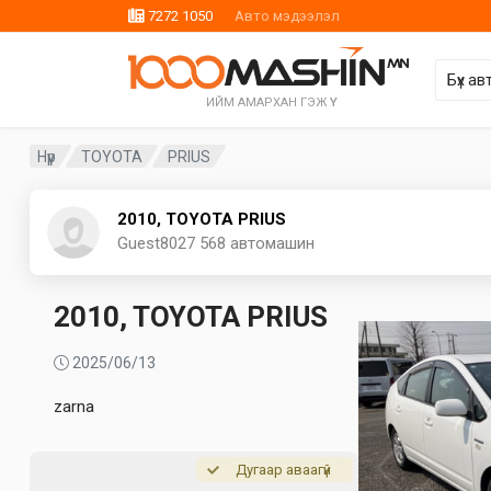
7272 1050
Авто мэдээлэл
ИЙМ АМАРХАН ГЭЖ ҮҮ
Нүүр
TOYOTA
PRIUS
2010, TOYOTA PRIUS
Guest8027
568 автомашин
2010, TOYOTA PRIUS
2025/06/13
zarna
Дугаар аваагүй