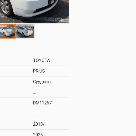
TOYOTA
PRIUS
Суудлын
...
DM11267
...
2010/
2025