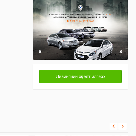
Лизингийн хүсэлт илгээх