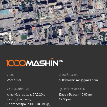
УТАС
И-МЭЙЛ ХАЯГ
7272 1050
1000mashin.mn@gmail.com
ХАЯГ/БАЙРШИЛ
ЦАГИЙН ХУВААРЬ
Улаанбаатар хот, БГД 20-р
Даваа-Баасан 10:00am -
хороо, Дунд гол,
17:00pm
Прогресстранс ХХК-ийн байр,