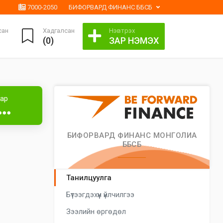
7000-2050
БИФОРВАРД ФИНАНС ББСБ
сан
Хадгалсан
Нэвтрэх
(
0
)
ЗАР НЭМЭХ
Лизингтэй
аар
●●●
БИФОРВАРД ФИНАНС МОНГОЛИА
ББСБ
Танилцуулга
Бүтээгдэхүүн үйлчилгээ
Зээлийн өргөдөл