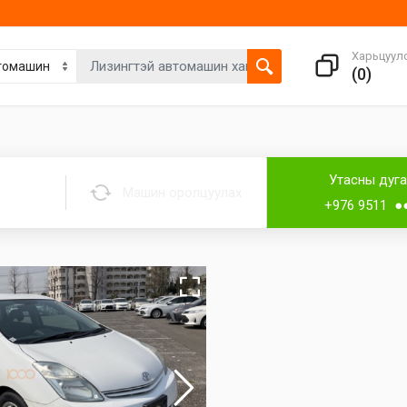
Харьцуул
(
0
)
Утасны дуг
Машин оролцуулах
+976 9511 ●