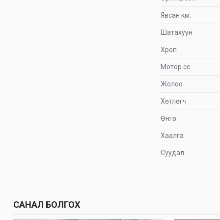
Явсан км:
Шатахуун
Хроп
Мотор сс
Жолоо
Хөтлөгч
Өнгө
Хаалга
Суудал
САНАЛ БОЛГОХ