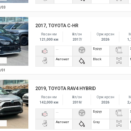
/03
2017, TOYOTA C-HR
Явсан км
Үйл/он
Орж ирсэн
М
121,000 км
2017/
2026
1,
...
Буруу
Автомат
Black
/01
2019, TOYOTA RAV4 HYBRID
Явсан км
Үйл/он
Орж ирсэн
М
142,000 км
2019/
2026
2,
...
Буруу
Автомат
Gray