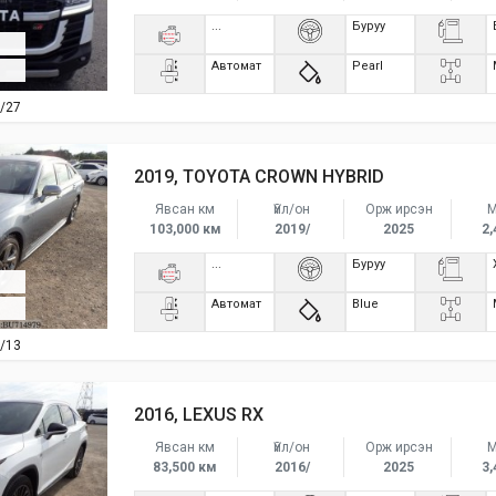
...
Буруу
Автомат
Pearl
/27
2019, TOYOTA CROWN HYBRID
Явсан км
Үйл/он
Орж ирсэн
М
103,000 км
2019/
2025
2,
...
Буруу
Автомат
Blue
/13
2016, LEXUS RX
Явсан км
Үйл/он
Орж ирсэн
М
83,500 км
2016/
2025
3,