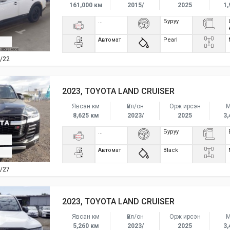
161,000 км
2015/
2025
1,
...
Буруу
Автомат
Pearl
/22
2023, TOYOTA LAND CRUISER
Явсан км
Үйл/он
Орж ирсэн
М
8,625 км
2023/
2025
3,
...
Буруу
Автомат
Black
/27
2023, TOYOTA LAND CRUISER
Явсан км
Үйл/он
Орж ирсэн
М
5,260 км
2023/
2025
3,