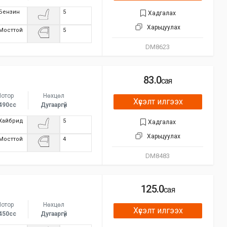
Бензин
5
Хадгалах
Харьцуулах
Мосттой
5
DM8623
83.0
сая
отор
Нөхцөл
Хүсэлт илгээх
490сс
Дугааргүй
Хайбрид
5
Хадгалах
Харьцуулах
Мосттой
4
DM8483
125.0
сая
отор
Нөхцөл
Хүсэлт илгээх
450сс
Дугааргүй