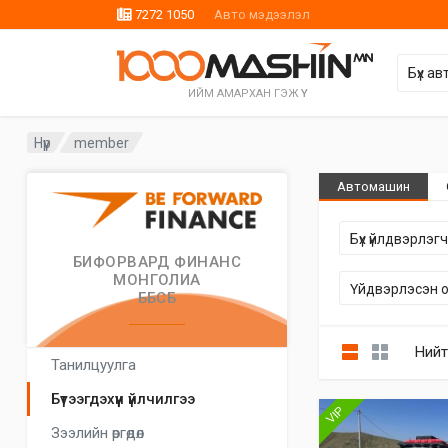
7272 1050
Авто мэдээлэл
ИЙМ АМАРХАН ГЭЖ ҮҮ
Нүүр
member
Автомашин
БИФОРВАРД ФИНАНС
МОНГОЛИА
ББСБ
Үйлдвэрлэгч
Үйлдвэрлэгч
Бүх үйлдвэрлэгч...
Ний
Танилцуулга
сонго...
сонго...
Үйдвэрлэсэн он...
Бүтээгдэхүүн үйлчилгээ
VIP
Зээлийн өргөдөл