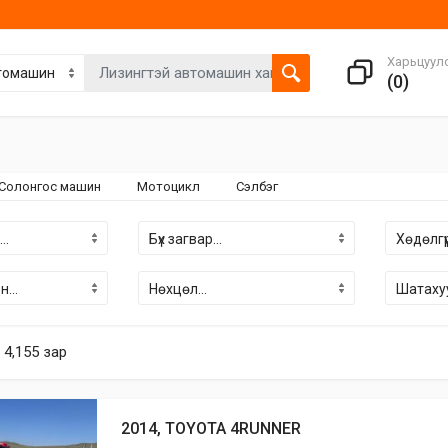
Харьцуул
(
0
)
Солонгос машин
Мотоцикл
Сэлбэг
Загвар
Загвар
Бүх загвар...
Хөдөлгүүр
т
4,155
зар
сонго...
сонго...
Нөхцөл...
Шатахуу
2014, TOYOTA 4RUNNER