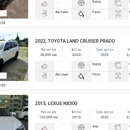
...
Буруу
Автомат
Pearl
/30
2022, TOYOTA LAND CRUISER PRADO
Явсан км
Үйл/он
Орж ирсэн
М
36,000 км
2022/
2025
2,
...
Буруу
Автомат
Pearl
/30
2015, LEXUS NX300
Явсан км
Үйл/он
Орж ирсэн
М
150,000 км
2015/
2025
2,
...
Зөв