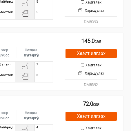
Хайбрид
5
Хадгалах
Харьцуулах
Мосттой
5
DM8393
145.0
сая
отор
Нөхцөл
Хүсэлт илгээх
690сс
Дугааргүй
Бензин
7
Хадгалах
Харьцуулах
Мосттой
5
DM8392
72.0
сая
отор
Нөхцөл
Хүсэлт илгээх
590сс
Дугааргүй
Хайбрид
4
Хадгалах