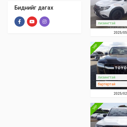
Биднийг дагах
лизингтэй
2025/05
VIP
лизингтэй
бартертай
2025/02
VIP