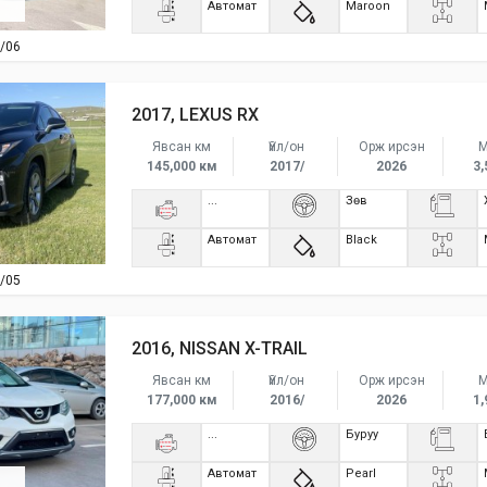
Автомат
Maroon
/06
2017, LEXUS RX
Явсан км
Үйл/он
Орж ирсэн
М
145,000 км
2017/
2026
3,
...
Зөв
Автомат
Black
/05
2016, NISSAN X-TRAIL
Явсан км
Үйл/он
Орж ирсэн
М
177,000 км
2016/
2026
1,
...
Буруу
Автомат
Pearl