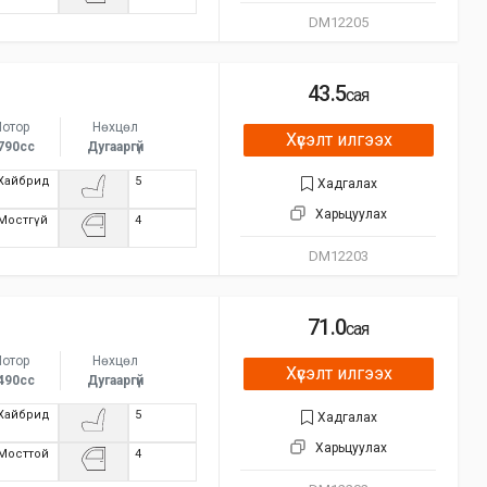
DM12205
43.5
сая
отор
Нөхцөл
Хүсэлт илгээх
790сс
Дугааргүй
Хайбрид
5
Хадгалах
Харьцуулах
Мостгүй
4
DM12203
71.0
сая
отор
Нөхцөл
Хүсэлт илгээх
490сс
Дугааргүй
Хайбрид
5
Хадгалах
Харьцуулах
Мосттой
4