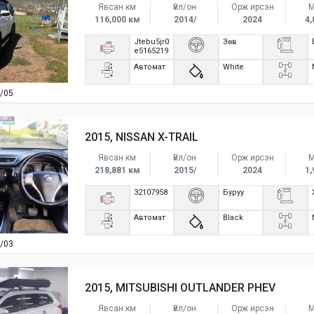
Явсан км
Үйл/он
Орж ирсэн
М
116,000 км
2014/
2024
4,
Jtebu5jr0
Зөв
e5165219
Автомат
White
/05
2015, NISSAN X-TRAIL
Явсан км
Үйл/он
Орж ирсэн
М
218,881 км
2015/
2024
1,
32107958
Буруу
Автомат
Black
/03
2015, MITSUBISHI OUTLANDER PHEV
Явсан км
Үйл/он
Орж ирсэн
М