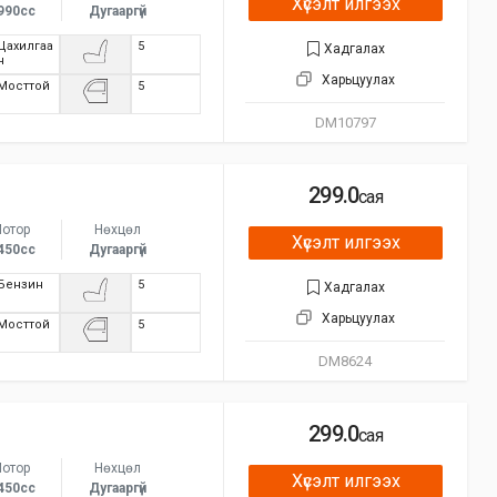
Хүсэлт илгээх
990сс
Дугааргүй
Цахилгаа
5
Хадгалах
н
Харьцуулах
Мосттой
5
DM10797
299.0
сая
отор
Нөхцөл
Хүсэлт илгээх
450сс
Дугааргүй
Бензин
5
Хадгалах
Харьцуулах
Мосттой
5
DM8624
299.0
сая
отор
Нөхцөл
Хүсэлт илгээх
450сс
Дугааргүй