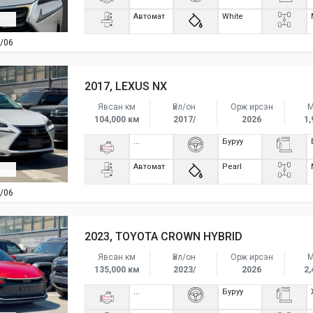
Автомат
White
/06
2017, LEXUS NX
Явсан км
Үйл/он
Орж ирсэн
М
104,000 км
2017/
2026
1,
...
Буруу
Автомат
Pearl
/06
2023, TOYOTA CROWN HYBRID
Явсан км
Үйл/он
Орж ирсэн
М
135,000 км
2023/
2026
2,
...
Буруу