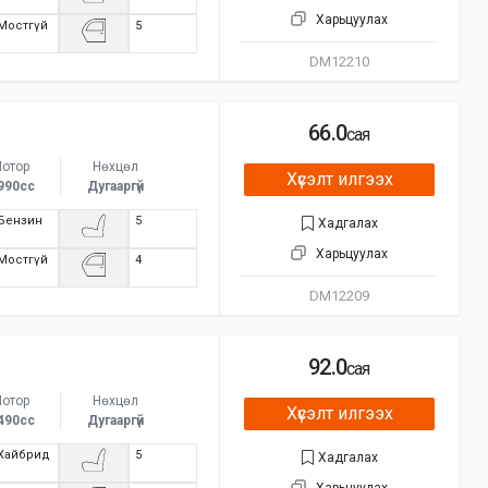
Харьцуулах
Мостгүй
5
DM12210
66.0
сая
отор
Нөхцөл
Хүсэлт илгээх
990сс
Дугааргүй
Бензин
5
Хадгалах
Харьцуулах
Мостгүй
4
DM12209
92.0
сая
отор
Нөхцөл
Хүсэлт илгээх
490сс
Дугааргүй
Хайбрид
5
Хадгалах