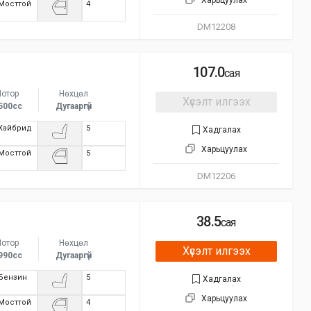
Харьцуулах
Мосттой
4
DM12208
107.0
сая
отор
Нөхцөл
Хүсэлт илгээх
500сс
Дугааргүй
Хайбрид
5
Хадгалах
Харьцуулах
Мосттой
5
DM12206
38.5
сая
отор
Нөхцөл
Хүсэлт илгээх
990сс
Дугааргүй
Бензин
5
Хадгалах
Харьцуулах
Мосттой
4