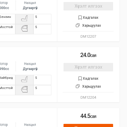
отор
Нөхцөл
Хүсэлт илгээх
000сс
Дугааргүй
Бензин
5
Хадгалах
Харьцуулах
Мосттой
5
DM12207
24.0
сая
отор
Нөхцөл
Хүсэлт илгээх
990сс
Дугааргүй
Хайбрид
5
Хадгалах
Харьцуулах
Мосттой
5
DM12204
44.5
сая
отор
Нөхцөл