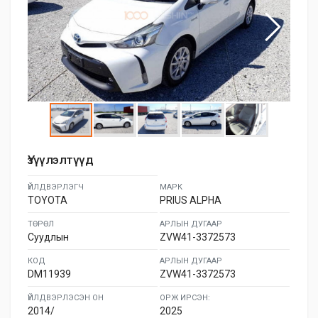
Үзүүлэлтүүд
ҮЙЛДВЭРЛЭГЧ
МАРК
TOYOTA
PRIUS ALPHA
ТӨРӨЛ
АРЛЫН ДУГААР
Суудлын
ZVW41-3372573
КОД
АРЛЫН ДУГААР
DM11939
ZVW41-3372573
ҮЙЛДВЭРЛЭСЭН ОН
ОРЖ ИРСЭН:
2014/
2025