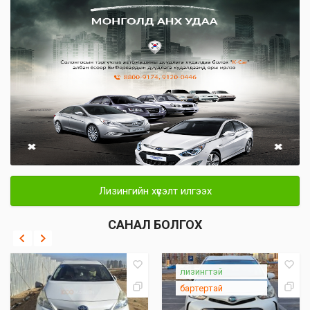
Лизингийн хүсэлт илгээх
САНАЛ БОЛГОХ
лизингтэй
бартертай