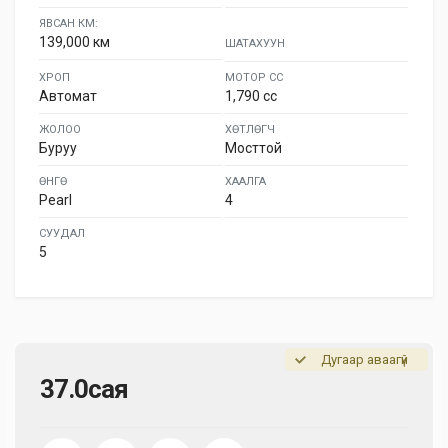
ЯВСАН КМ:
139,000 км
ШАТАХУУН
ХРОП
МОТОР СС
Автомат
1,790 cc
ЖОЛОО
ХӨТЛӨГЧ
Буруу
Мосттой
ӨНГӨ
ХААЛГА
Pearl
4
СУУДАЛ
5
Дугаар аваагүй
37.0сая