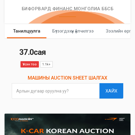
БИФОРВАРД ФИНАНС МОНГОЛИА ББСБ
Танилцуулга
Бүтээгдэхүүн үйлчилгээ
Зээлийн өргө
37.0сая
Үзсэн тоо
1.1k+
МАШИНЫ AUCTION SHEET ШАЛГАХ
ХАЙХ
Арлын дугаар оруулна уу?