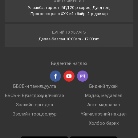
ХАЯГ/БАЙРШИЛ
Улаанбаатар хот, БГД 20-р хороо, Дунд гол,
Прогресстранс ХХК-ийн байр, 2-р давхар
ЦАГИЙН ХУВААРЬ
Даваа-Баасан 10:00am - 17:00pm
Бидэнтэй нэгдэх
ББСБ-н танилцуулга
Бидний тухай
ББСБ-н Бүтээгдэхүүн үйлчилгээ
Мэдээ, мэдээлэл
Зээлийн өргөдөл
Авто мэдээлэл
Зээлийн тооцоолуур
Үйлчилгээний нөхцөл
Холбоо барих