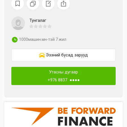
Тунгалаг
1000машин.мн-тэй 7 жил
Эзэний бусад зарууд
Утасны дугаар
+976 8837 ●●●●