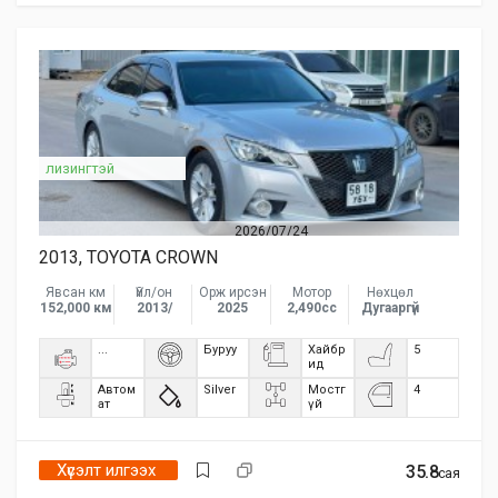
лизингтэй
2026/07/24
2013, TOYOTA CROWN
Явсан км
Үйл/он
Орж ирсэн
Мотор
Нөхцөл
152,000 км
2013/
2025
2,490сс
Дугааргүй
...
Буруу
Хайбр
5
ид
Автом
Silver
Мостг
4
ат
үй
Хүсэлт илгээх
35.8
сая