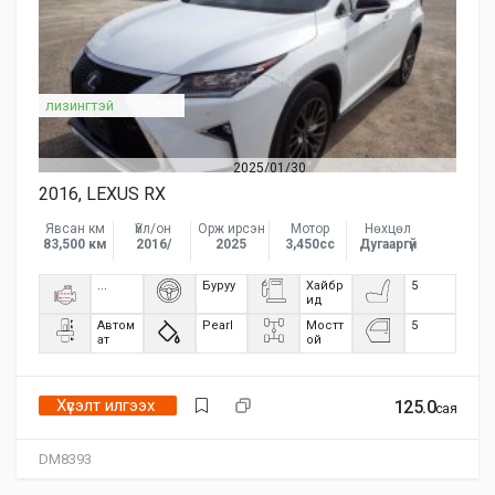
лизингтэй
2025/01/30
2016, LEXUS RX
Явсан км
Үйл/он
Орж ирсэн
Мотор
Нөхцөл
83,500 км
2016/
2025
3,450сс
Дугааргүй
...
Буруу
Хайбр
5
ид
Автом
Pearl
Мостт
5
ат
ой
Хүсэлт илгээх
125.0
сая
DM8393