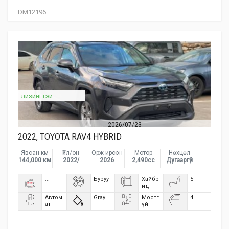
DM12196
лизингтэй
2026/07/23
2022, TOYOTA RAV4 HYBRID
Явсан км
Үйл/он
Орж ирсэн
Мотор
Нөхцөл
144,000 км
2022/
2026
2,490сс
Дугааргүй
...
Буруу
Хайбр
5
ид
Автом
Gray
Мостг
4
ат
үй