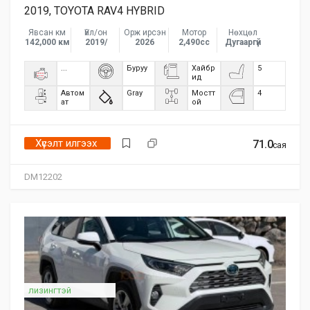
2019, TOYOTA RAV4 HYBRID
Явсан км
Үйл/он
Орж ирсэн
Мотор
Нөхцөл
142,000 км
2019/
2026
2,490сс
Дугааргүй
...
Буруу
Хайбр
5
ид
Автом
Gray
Мостт
4
ат
ой
Хүсэлт илгээх
71.0
сая
DM12202
лизингтэй