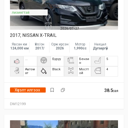
лизингтэй
2026/07/27
2017, NISSAN X-TRAIL
Явсан км
Үйл/он
Орж ирсэн
Мотор
Нөхцөл
124,000 км
2017/
2026
1,990сс
Дугааргүй
...
Буруу
Бензи
5
н
Автом
Black
Мостт
4
ат
ой
Хүсэлт илгээх
38.5
сая
DM12199