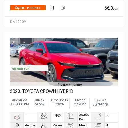
Хүсэлт илгээх
66.0
сая
DM12209
лизингтэй
1 өдрийн өмнө
2023, TOYOTA CROWN HYBRID
Явсан км
Үйл/он
Орж ирсэн
Мотор
Нөхцөл
135,000 км
2023/
2026
2,490сс
Дугааргүй
...
Буруу
Хайбр
5
ид
Автом
Maroo
Мостт
4