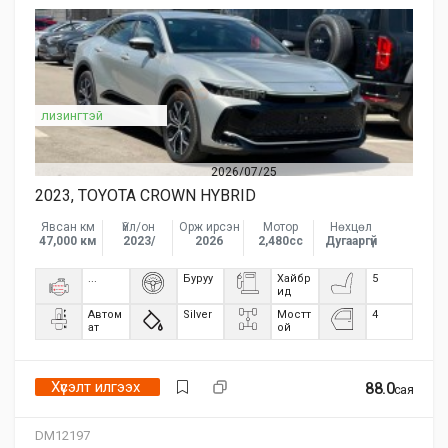
лизингтэй
2026/07/25
2023, TOYOTA CROWN HYBRID
Явсан км
Үйл/он
Орж ирсэн
Мотор
Нөхцөл
47,000 км
2023/
2026
2,480сс
Дугааргүй
...
Буруу
Хайбр
5
ид
Автом
Silver
Мостт
4
ат
ой
Хүсэлт илгээх
88.0
сая
DM12197