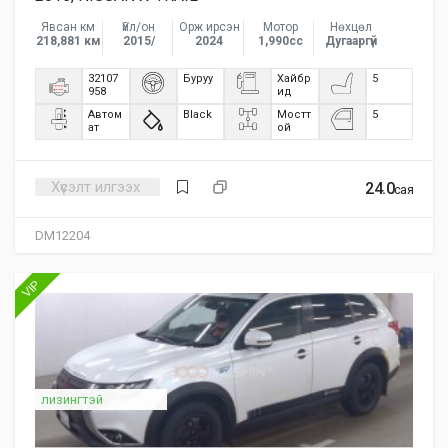
Явсан км
Үйл/он
Орж ирсэн
Мотор
Нөхцөл
218,881 км
2015/
2024
1,990сс
Дугааргүй
32107
Буруу
Хайбр
5
958
ид
Автом
Black
Мостт
5
ат
ой
Хүсэлт илгээх
24.0
сая
DM12204
VIP
лизингтэй