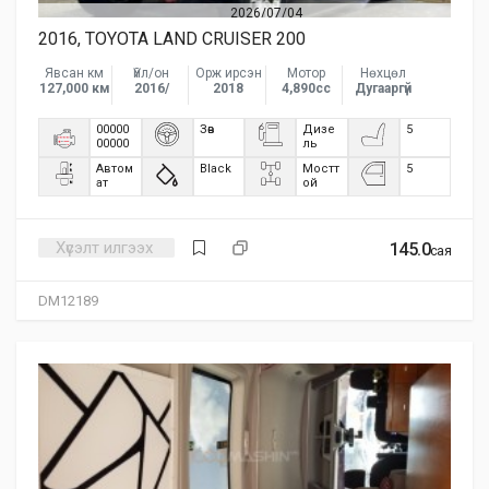
2026/07/04
2016, TOYOTA LAND CRUISER 200
Явсан км
Үйл/он
Орж ирсэн
Мотор
Нөхцөл
127,000 км
2016/
2018
4,890сс
Дугааргүй
00000
Зөв
Дизе
5
00000
ль
Автом
Black
Мостт
5
ат
ой
Хүсэлт илгээх
145.0
сая
DM12189