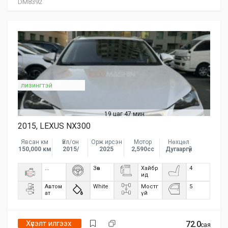
DM8392
лизингтэй
19 цаг 47 мин
2015, LEXUS NX300
Явсан км
Үйл/он
Орж ирсэн
Мотор
Нөхцөл
150,000 км
2015/
2025
2,590сс
Дугааргүй
...
Зөв
Хайбр
4
ид
Автом
White
Мостг
5
ат
үй
Хүсэлт илгээх
72.0
сая