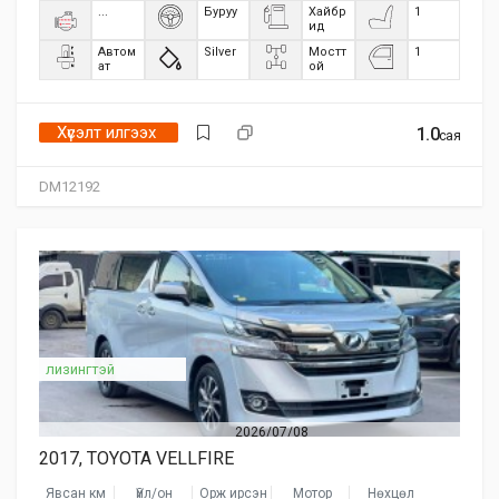
...
Буруу
Хайбр
1
ид
Автом
Silver
Мостт
1
ат
ой
Хүсэлт илгээх
1.0
сая
DM12192
лизингтэй
2026/07/08
2017, TOYOTA VELLFIRE
Явсан км
Үйл/он
Орж ирсэн
Мотор
Нөхцөл