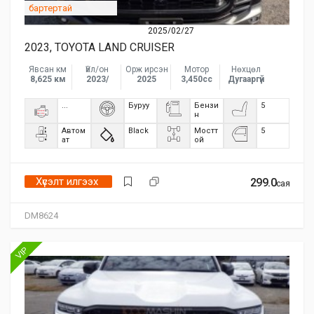
бартертай
2025/02/27
2023, TOYOTA LAND CRUISER
Явсан км
Үйл/он
Орж ирсэн
Мотор
Нөхцөл
8,625 км
2023/
2025
3,450сс
Дугааргүй
...
Буруу
Бензи
5
н
Автом
Black
Мостт
5
ат
ой
Хүсэлт илгээх
299.0
сая
DM8624
VIP