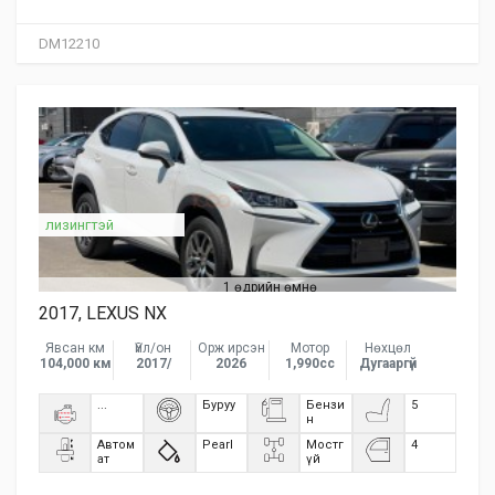
DM12210
лизингтэй
1 өдрийн өмнө
2017, LEXUS NX
Явсан км
Үйл/он
Орж ирсэн
Мотор
Нөхцөл
104,000 км
2017/
2026
1,990сс
Дугааргүй
...
Буруу
Бензи
5
н
Автом
Pearl
Мостг
4
ат
үй