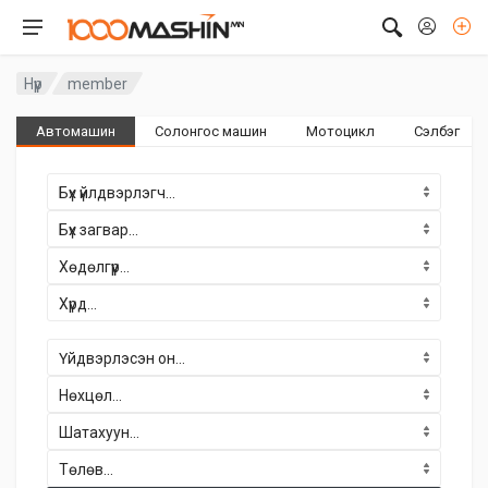
Нүүр
member
Автомашин
Солонгос машин
Мотоцикл
Сэлбэг