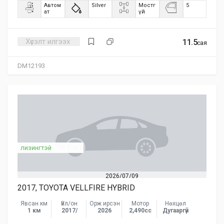
Автом
Silver
Мостг
5
ат
үй
Хүсэлт илгээх
11.5
сая
DM12193
лизингтэй
2026/07/09
2017, TOYOTA VELLFIRE HYBRID
Явсан км
Үйл/он
Орж ирсэн
Мотор
Нөхцөл
1 км
2017/
2026
2,490сс
Дугааргүй