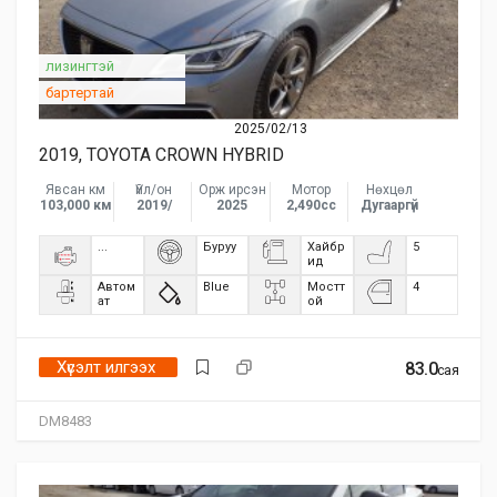
лизингтэй
бартертай
2025/02/13
2019, TOYOTA CROWN HYBRID
Явсан км
Үйл/он
Орж ирсэн
Мотор
Нөхцөл
103,000 км
2019/
2025
2,490сс
Дугааргүй
...
Буруу
Хайбр
5
ид
Автом
Blue
Мостт
4
ат
ой
Хүсэлт илгээх
83.0
сая
DM8483