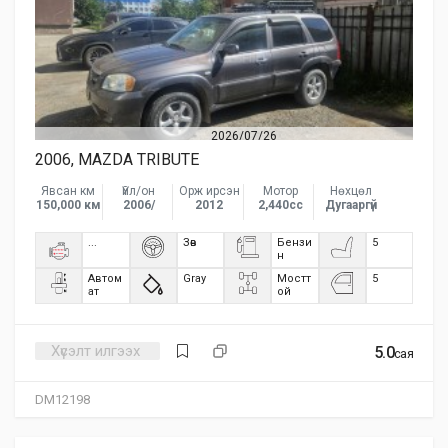
2026/07/26
2006, MAZDA TRIBUTE
Явсан км
Үйл/он
Орж ирсэн
Мотор
Нөхцөл
150,000 км
2006/
2012
2,440сс
Дугааргүй
...
Зөв
Бензи
5
н
Автом
Gray
Мостт
5
ат
ой
Хүсэлт илгээх
5.0
сая
DM12198