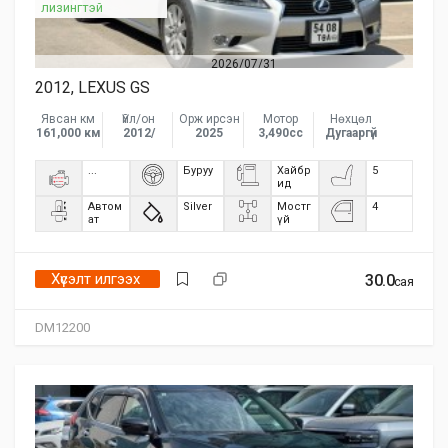
лизингтэй
2026/07/31
2012, LEXUS GS
Явсан км
Үйл/он
Орж ирсэн
Мотор
Нөхцөл
161,000 км
2012/
2025
3,490сс
Дугааргүй
...
Буруу
Хайбр
5
ид
Автом
Silver
Мостг
4
ат
үй
Хүсэлт илгээх
30.0
сая
DM12200