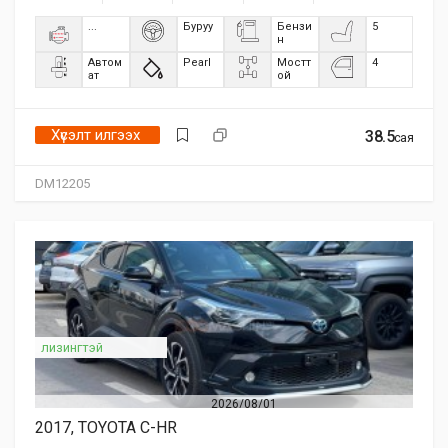
...
Буруу
Бензи
5
н
Автом
Pearl
Мостт
4
ат
ой
Хүсэлт илгээх
38.5
сая
DM12205
лизингтэй
2026/08/01
2017, TOYOTA C-HR