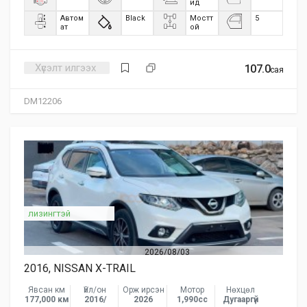
ид
Автом
Black
Мостт
5
ат
ой
Хүсэлт илгээх
107.0
сая
DM12206
лизингтэй
2026/08/03
2016, NISSAN X-TRAIL
Явсан км
Үйл/он
Орж ирсэн
Мотор
Нөхцөл
177,000 км
2016/
2026
1,990сс
Дугааргүй