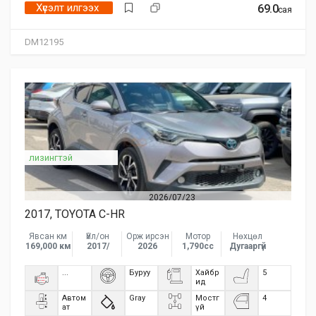
Хүсэлт илгээх
69.0
сая
DM12195
лизингтэй
2026/07/23
2017, TOYOTA C-HR
Явсан км
Үйл/он
Орж ирсэн
Мотор
Нөхцөл
169,000 км
2017/
2026
1,790сс
Дугааргүй
...
Буруу
Хайбр
5
ид
Автом
Gray
Мостг
4
ат
үй