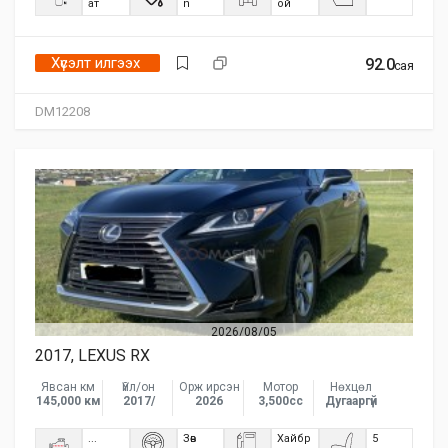
ат
n
ой
Хүсэлт илгээх
92.0
сая
DM12208
2026/08/05
2017, LEXUS RX
Явсан км
Үйл/он
Орж ирсэн
Мотор
Нөхцөл
145,000 км
2017/
2026
3,500сс
Дугааргүй
...
Зөв
Хайбр
5