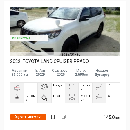
лизингтэй
2025/01/30
2022, TOYOTA LAND CRUISER PRADO
Явсан км
Үйл/он
Орж ирсэн
Мотор
Нөхцөл
36,000 км
2022/
2025
2,690сс
Дугааргүй
...
Буруу
Бензи
7
н
Автом
Pearl
Мостт
5
ат
ой
Хүсэлт илгээх
145.0
сая