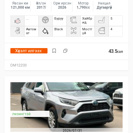
Явсан км
Үйл/он
Орж ирсэн
Мотор
Нөхцөл
121,000 км
2017/
2026
1,790сс
Дугааргүй
...
Буруу
Хайбр
5
ид
Автом
Black
Мостг
4
ат
үй
Хүсэлт илгээх
43.5
сая
DM12203
лизингтэй
2026/07/31