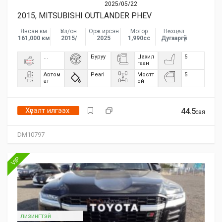
2025/05/22
2015, MITSUBISHI OUTLANDER PHEV
Явсан км
Үйл/он
Орж ирсэн
Мотор
Нөхцөл
161,000 км
2015/
2025
1,990сс
Дугааргүй
...
Буруу
Цахил
5
гаан
Автом
Pearl
Мостт
5
ат
ой
Хүсэлт илгээх
44.5
сая
DM10797
VIP
лизингтэй