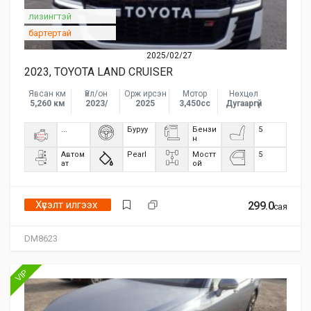
лизингтэй
бартертай
2025/02/27
2023, TOYOTA LAND CRUISER
Явсан км
Үйл/он
Орж ирсэн
Мотор
Нөхцөл
5,260 км
2023/
2025
3,450сс
Дугааргүй
...
Буруу
Бензи
5
н
Автом
Pearl
Мостт
5
ат
ой
Хүсэлт илгээх
299.0
сая
DM8623
VIP