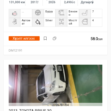
131,000 км
2017/
2026
2,490сс
Дугааргүй
...
Буруу
Бензи
7
н
Автом
Silver
Мостт
4
ат
ой
Хүсэлт илгээх
58.0
сая
DM12191
2026/07/04
2013, TOYOTA PRIUS 30