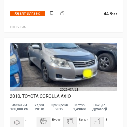
Хүсэлт илгээх
44.8
сая
DM12194
2026/07/21
2010, TOYOTA COROLLA AXIO
Явсан км
Үйл/он
Орж ирсэн
Мотор
Нөхцөл
160,000 км
2010/
2019
1,490сс
Дугааргүй
...
Буруу
Бензи
5
н