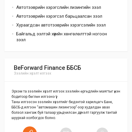
Автотээврийн хэрэгслийн лизингийн зээл
Автотээврийн хэрэгсэл барьцаалсан зээл
Хураагдсан автотээврийн хэрэгсэлийн зээл
Байгальд ээлтэй хүүгийн хөнгөлөлттэй ногоон
зээл
BeForward Finance ББСБ
Зээлийн хүсэлт илгээх
Эрхэм та зээлийн хүсэлт илгээх зээлийн өргөдлийн маягтыг үнэн
бодитоор бөглөн илгээнэ үү!
Таны илгээсэн зээлийн хүсэлтийг бидэнтэй харилцагч Банк,
ББСБ-д илгээн “автомашин лизингээр”-ээр худалдан авах
болзол хангаж буй талаар урьдчилсан дүгнэлт гаргуулж тантай
шуурхай холбогдох болно.