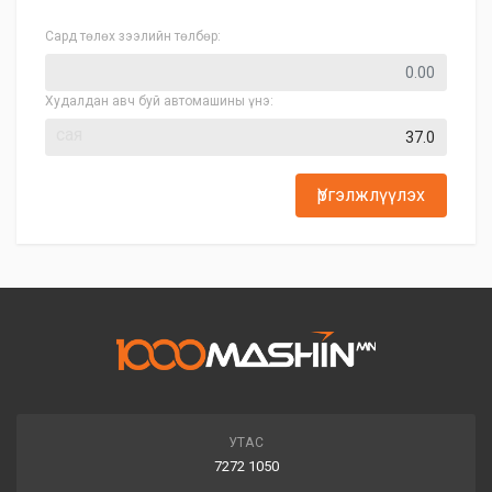
Сард төлөх зээлийн төлбөр:
Худалдан авч буй автомашины үнэ:
сая
Үргэлжлүүлэх
УТАС
7272 1050