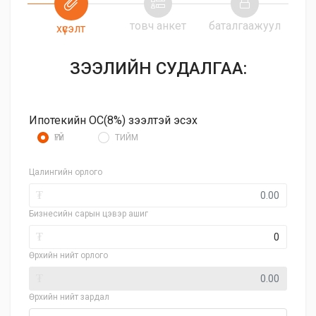
товч анкет
баталгаажуул
хүсэлт
ЗЭЭЛИЙН СУДАЛГАА:
Ипотекийн ОС(8%) зээлтэй эсэх
ҮГҮЙ
ТИЙМ
Цалингийн орлого
₮
Бизнесийн сарын цэвэр ашиг
₮
Өрхийн нийт орлого
₮
Өрхийн нийт зардал