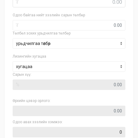
₮
Одоо байгаа нийт зээлийн сарын төлбөр
₮
Төлбөл зохих урьдчилгаа төлбөр
Лизингийн хугацаа
хугацаа
Сарын хүү:
%
Өрхийн цэвэр орлого:
Одоо авах зээлийн хэмжээ: