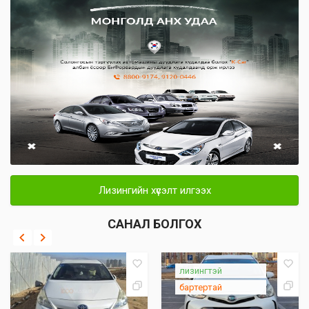
Лизингийн хүсэлт илгээх
САНАЛ БОЛГОХ
лизингтэй
бартертай