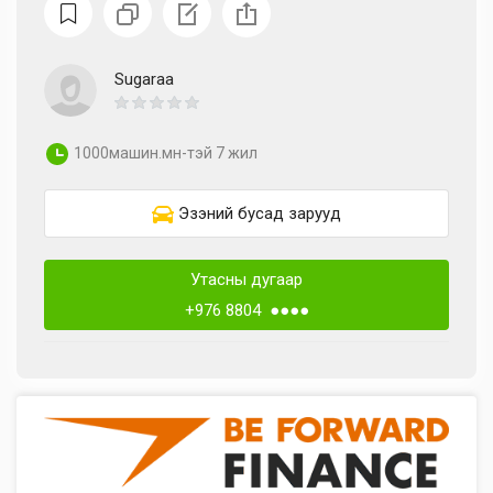
Sugaraa
1000машин.мн-тэй 7 жил
Эзэний бусад зарууд
Утасны дугаар
+976 8804 ●●●●