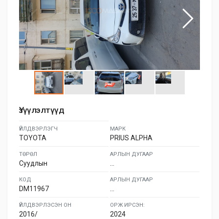
Үзүүлэлтүүд
ҮЙЛДВЭРЛЭГЧ
МАРК
TOYOTA
PRIUS ALPHA
ТӨРӨЛ
АРЛЫН ДУГААР
Суудлын
...
КОД
АРЛЫН ДУГААР
DM11967
...
ҮЙЛДВЭРЛЭСЭН ОН
ОРЖ ИРСЭН:
2016/
2024