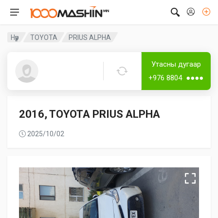
Нүүр
TOYOTA
PRIUS ALPHA
Лизингтэй
Дугаартай
Утасны дугаар
Sugaraa
+976 8804 ●●●●
2016, TOYOTA PRIUS ALPHA
2025/10/02