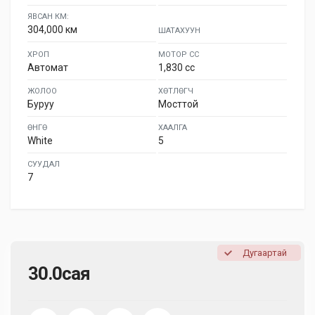
ЯВСАН КМ:
304,000 км
ШАТАХУУН
ХРОП
МОТОР СС
Автомат
1,830 cc
ЖОЛОО
ХӨТЛӨГЧ
Буруу
Мосттой
ӨНГӨ
ХААЛГА
White
5
СУУДАЛ
7
Дугаартай
30.0сая