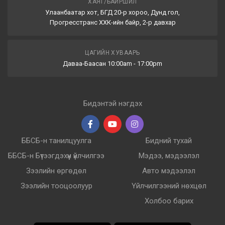
ХАЯГ/БАЙРШИЛ
Улаанбаатар хот, БГД 20-р хороо, Дунд гол,
Прогресстранс ХХК-ийн байр, 2-р давхар
ЦАГИЙН ХУВААРЬ
Даваа-Баасан 10:00am - 17:00pm
Бидэнтэй нэгдэх
ББСБ-н танилцуулга
Бидний тухай
ББСБ-н Бүтээгдэхүүн үйлчилгээ
Мэдээ, мэдээлэл
Зээлийн өргөдөл
Авто мэдээлэл
Зээлийн тооцоолуур
Үйлчилгээний нөхцөл
Холбоо барих