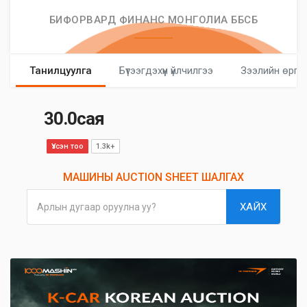
БИФОРВАРД ФИНАНС МОНГОЛИА ББСБ
Танилцуулга
Бүтээгдэхүүн үйлчилгээ
Зээлийн өргө
30.0сая
Үзсэн тоо
1.3k+
МАШИНЫ AUCTION SHEET ШАЛГАХ
ХАЙХ
Арлын дугаар оруулна уу?