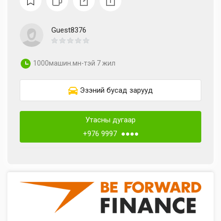
Guest8376
1000машин.мн-тэй 7 жил
Эзэний бусад зарууд
Утасны дугаар
+976 9997 ●●●●