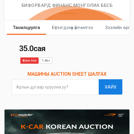
БИФОРВАРД ФИНАНС МОНГОЛИА ББСБ
Танилцуулга
Бүтээгдэхүүн үйлчилгээ
Зээлийн өргө
35.0сая
Үзсэн тоо
1.6k+
МАШИНЫ AUCTION SHEET ШАЛГАХ
ХАЙХ
Арлын дугаар оруулна уу?