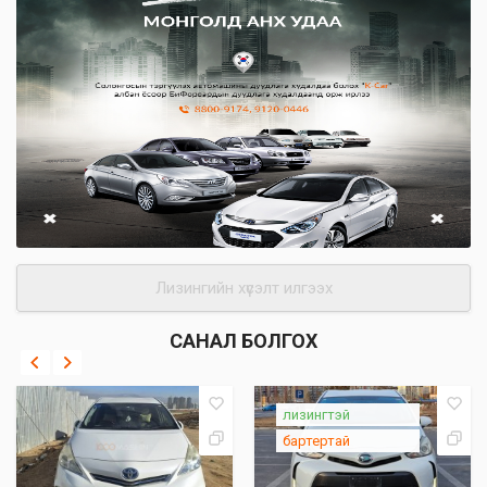
Лизингийн хүсэлт илгээх
САНАЛ БОЛГОХ
лизингтэй
бартертай