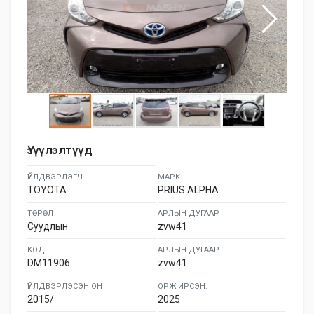
Үзүүлэлтүүд
ҮЙЛДВЭРЛЭГЧ
МАРК
TOYOTA
PRIUS ALPHA
ТӨРӨЛ
АРЛЫН ДУГААР
Суудлын
zvw41
КОД
АРЛЫН ДУГААР
DM11906
zvw41
ҮЙЛДВЭРЛЭСЭН ОН
ОРЖ ИРСЭН:
2015/
2025