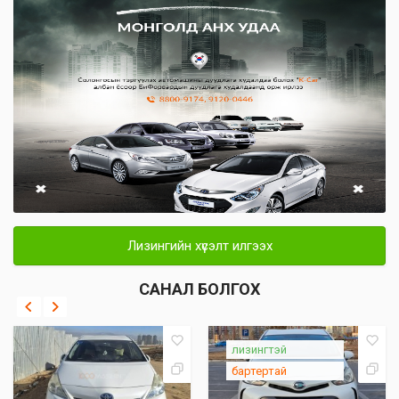
Лизингийн хүсэлт илгээх
САНАЛ БОЛГОХ
лизингтэй
бартертай