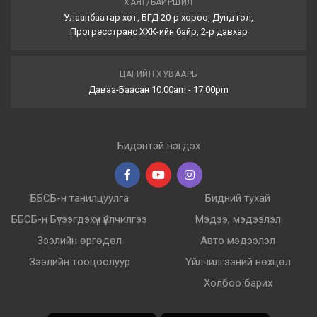
ХАЯГ/БАЙРШИЛ
Улаанбаатар хот, БГД 20-р хороо, Дунд гол,
Прогресстранс ХХК-ийн байр, 2-р давхар
ЦАГИЙН ХУВААРЬ
Даваа-Баасан 10:00am - 17:00pm
Бидэнтэй нэгдэх
ББСБ-н танилцуулга
Бидний тухай
ББСБ-н Бүтээгдэхүүн үйлчилгээ
Мэдээ, мэдээлэл
Зээлийн өргөдөл
Авто мэдээлэл
Зээлийн тооцоолуур
Үйлчилгээний нөхцөл
Холбоо барих