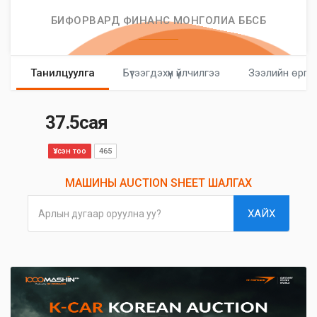
БИФОРВАРД ФИНАНС МОНГОЛИА ББСБ
Танилцуулга
Бүтээгдэхүүн үйлчилгээ
Зээлийн өргө
37.5сая
Үзсэн тоо
465
МАШИНЫ AUCTION SHEET ШАЛГАХ
ХАЙХ
Арлын дугаар оруулна уу?