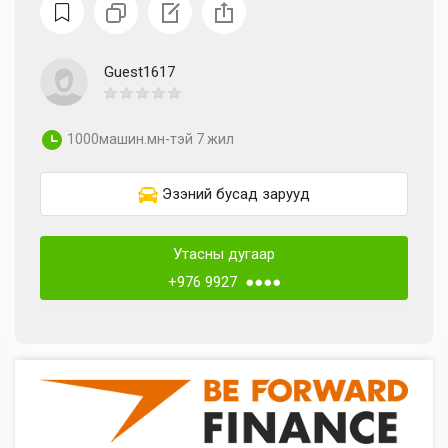
Guest1617
1000машин.мн-тэй 7 жил
Эзэний бусад зарууд
Утасны дугаар
+976 9927 ●●●●