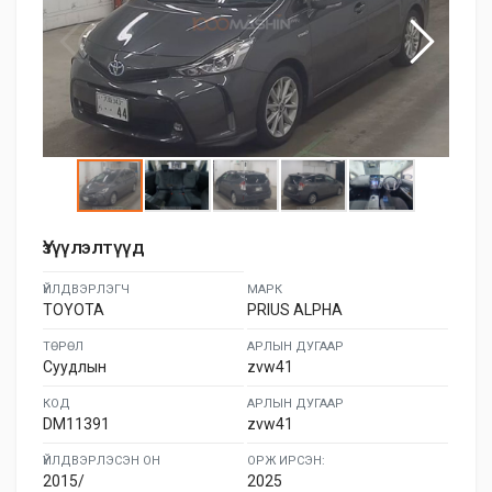
Үзүүлэлтүүд
ҮЙЛДВЭРЛЭГЧ
МАРК
TOYOTA
PRIUS ALPHA
ТӨРӨЛ
АРЛЫН ДУГААР
Суудлын
zvw41
КОД
АРЛЫН ДУГААР
DM11391
zvw41
ҮЙЛДВЭРЛЭСЭН ОН
ОРЖ ИРСЭН:
2015/
2025