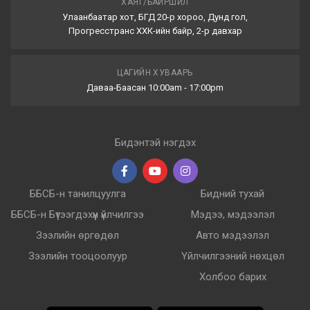
ХАЯГ/БАЙРШИЛ
Улаанбаатар хот, БГД 20-р хороо, Дунд гол,
Прогресстранс ХХК-ийн байр, 2-р давхар
ЦАГИЙН ХУВААРЬ
Даваа-Баасан 10:00am - 17:00pm
Бидэнтэй нэгдэх
ББСБ-н танилцуулга
Бидний тухай
ББСБ-н Бүтээгдэхүүн үйлчилгээ
Мэдээ, мэдээлэл
Зээлийн өргөдөл
Авто мэдээлэл
Зээлийн тооцоолуур
Үйлчилгээний нөхцөл
Холбоо барих