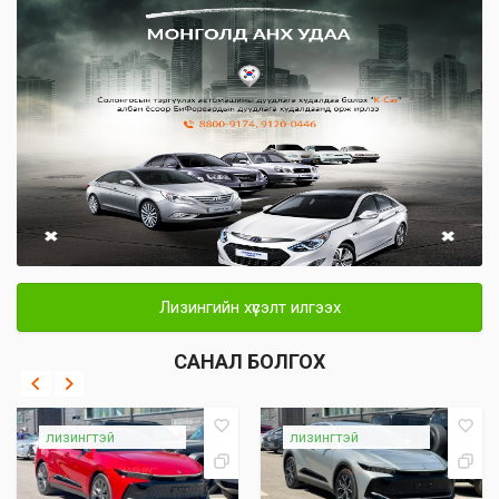
Лизингийн хүсэлт илгээх
САНАЛ БОЛГОХ
лизингтэй
лизингтэй