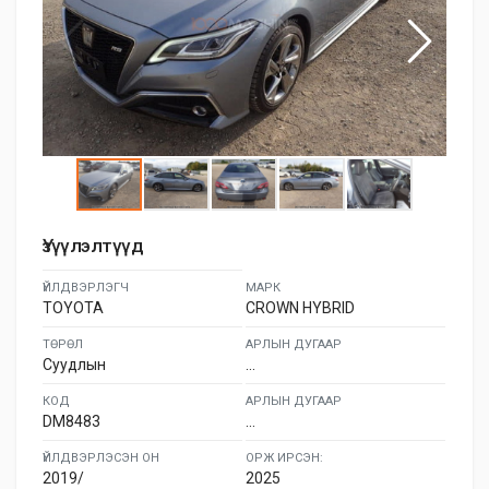
Үзүүлэлтүүд
ҮЙЛДВЭРЛЭГЧ
МАРК
TOYOTA
CROWN HYBRID
ТӨРӨЛ
АРЛЫН ДУГААР
Суудлын
...
КОД
АРЛЫН ДУГААР
DM8483
...
ҮЙЛДВЭРЛЭСЭН ОН
ОРЖ ИРСЭН:
2019/
2025