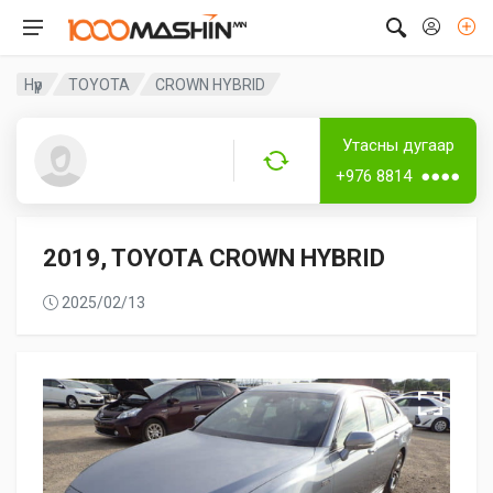
Нүүр
TOYOTA
CROWN HYBRID
Дугаар аваагүй
Лизингтэй
Утасны дугаар
Guest8027
+976 8814 ●●●●
2019, TOYOTA CROWN HYBRID
2025/02/13