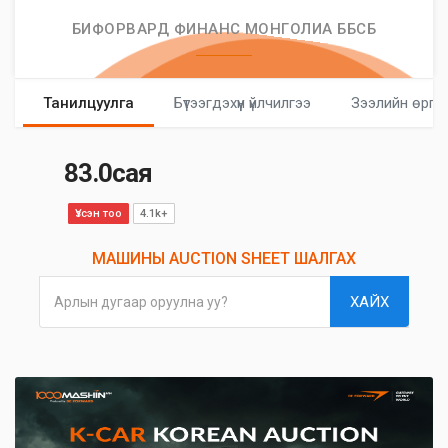
БИФОРВАРД ФИНАНС МОНГОЛИА ББСБ
Танилцуулга
Бүтээгдэхүүн үйлчилгээ
Зээлийн өргө
83.0сая
Үзсэн тоо
4.1k+
МАШИНЫ AUCTION SHEET ШАЛГАХ
ХАЙХ
Арлын дугаар оруулна уу?