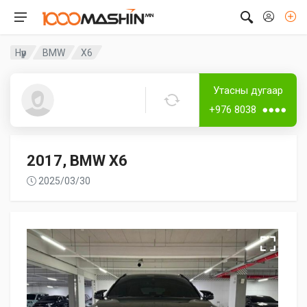
Нүүр
BMW
X6
Дугаар аваагүй
Утасны дугаар
Guest2288
+976 8038 ●●●●
2017, BMW X6
2025/03/30