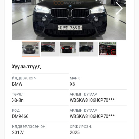
Үзүүлэлтүүд
ҮЙЛДВЭРЛЭГЧ
МАРК
BMW
X6
ТӨРӨЛ
АРЛЫН ДУГААР
Жийп
WBSKW8106H0P70***
КОД
АРЛЫН ДУГААР
DM9466
WBSKW8106H0P70***
ҮЙЛДВЭРЛЭСЭН ОН
ОРЖ ИРСЭН:
2017/
2025