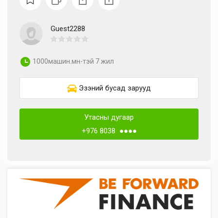
Guest2288
1000машин.мн-тэй 7 жил
Эзэний бусад зарууд
Утасны дугаар
+976 8038 ●●●●