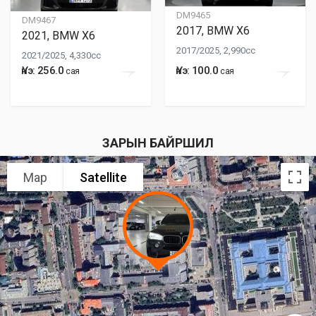
DM9465
DM9467
2017, BMW X6
2021, BMW X6
2017/2025, 2,990cc
2021/2025, 4,330cc
Үнэ: 256.0
Үнэ: 100.0
сая
сая
ЗАРЫН БАЙРШИЛ
Map
Satellite