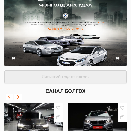
Лизингийн хүсэлт илгээх
САНАЛ БОЛГОХ