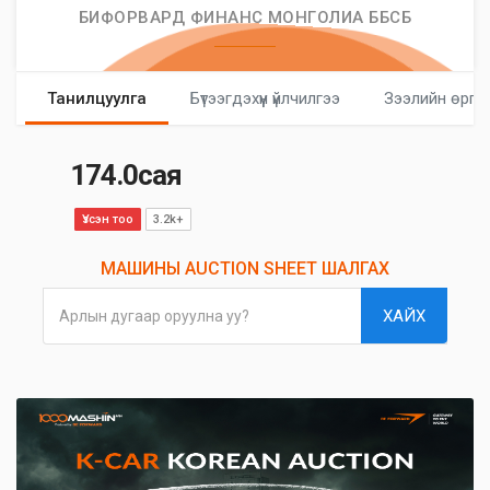
БИФОРВАРД ФИНАНС МОНГОЛИА ББСБ
Танилцуулга
Бүтээгдэхүүн үйлчилгээ
Зээлийн өргө
174.0сая
Үзсэн тоо
3.2k+
МАШИНЫ AUCTION SHEET ШАЛГАХ
ХАЙХ
Арлын дугаар оруулна уу?