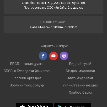
Улаанбаатар хот, БГД 20-р хороо, Дунд гол,
Прогресстранс ХХК-ийн байр, 2-р давхар
ЦАГИЙН ХУВААРЬ
Даваа-Баасан 10:00am - 17:00pm
Бидэнтэй нэгдэх
ББСБ-н танилцуулга
Бидний тухай
ББСБ-н Бүтээгдэхүүн үйлчилгээ
Мэдээ, мэдээлэл
Зээлийн өргөдөл
Авто мэдээлэл
Зээлийн тооцоолуур
Үйлчилгээний нөхцөл
Холбоо барих