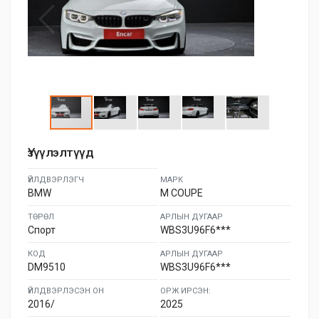
Үзүүлэлтүүд
ҮЙЛДВЭРЛЭГЧ
МАРК
BMW
M COUPE
ТӨРӨЛ
АРЛЫН ДУГААР
Спорт
WBS3U96F6***
КОД
АРЛЫН ДУГААР
DM9510
WBS3U96F6***
ҮЙЛДВЭРЛЭСЭН ОН
ОРЖ ИРСЭН:
2016/
2025