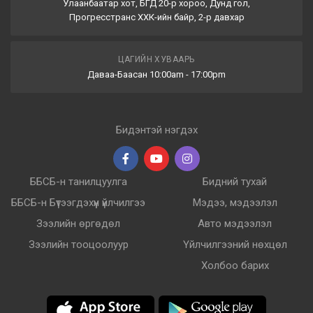
Улаанбаатар хот, БГД 20-р хороо, Дунд гол,
Прогресстранс ХХК-ийн байр, 2-р давхар
ЦАГИЙН ХУВААРЬ
Даваа-Баасан 10:00am - 17:00pm
Бидэнтэй нэгдэх
ББСБ-н танилцуулга
Бидний тухай
ББСБ-н Бүтээгдэхүүн үйлчилгээ
Мэдээ, мэдээлэл
Зээлийн өргөдөл
Авто мэдээлэл
Зээлийн тооцоолуур
Үйлчилгээний нөхцөл
Холбоо барих