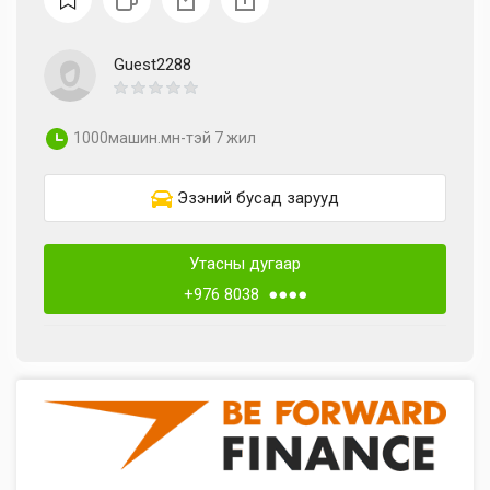
Guest2288
1000машин.мн-тэй 7 жил
Эзэний бусад зарууд
Утасны дугаар
+976 8038 ●●●●