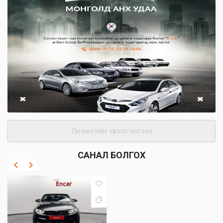
Лизингийн хүсэлт илгээх
САНАЛ БОЛГОХ