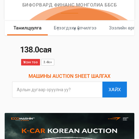
БИФОРВАРД ФИНАНС МОНГОЛИА ББСБ
Танилцуулга
Бүтээгдэхүүн үйлчилгээ
Зээлийн өргө
138.0сая
Үзсэн тоо
3.4k+
МАШИНЫ AUCTION SHEET ШАЛГАХ
ХАЙХ
Арлын дугаар оруулна уу?