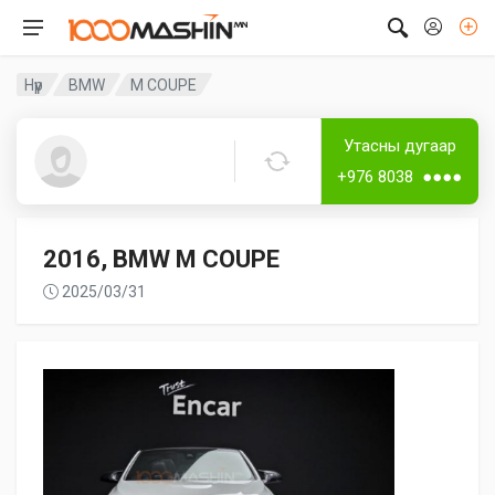
Нүүр
BMW
M COUPE
Дугаар аваагүй
Утасны дугаар
Guest2288
+976 8038 ●●●●
2016, BMW M COUPE
2025/03/31