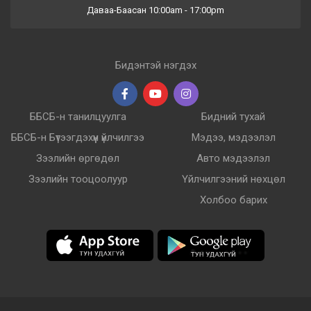
Даваа-Баасан 10:00am - 17:00pm
Бидэнтэй нэгдэх
ББСБ-н танилцуулга
Бидний тухай
ББСБ-н Бүтээгдэхүүн үйлчилгээ
Мэдээ, мэдээлэл
Зээлийн өргөдөл
Авто мэдээлэл
Зээлийн тооцоолуур
Үйлчилгээний нөхцөл
Холбоо барих