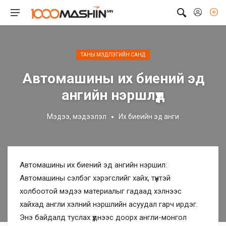
ТАНЫ МЭДЛЭГИЙН САНД
Автомашины их биений эд
ангийн нэршлүүд
Мэдээ, мэдээлэл
Их биеийн эд анги
Автомашины их биений эд ангийн нэршил:
Автомашины сэлбэг хэрэгслийг хайх, түүнтэй
холбоотой мэдээ материалыг гадаад хэлнээс
хайхад англи хэлний нэршлийн асуудал гарч ирдэг.
Энэ байдалд туслах үүднээс доорх англи-монгол