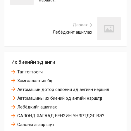
нэршил...
Дараах
Лебёдкийг ашиглах
Их биеийн эд анги
Таг тогтоогч
Хамгаалалтын бүс
Автомашин дотор салоний эд ангийн нэршил
Автомашины их биений эд ангийн нэршлүүд
Лебёдкийг ашиглах
САЛОНД ЯАГААД БЕНЗИН ҮНЭРТДЭГ ВЭ?
Салоны агаар шүүгч