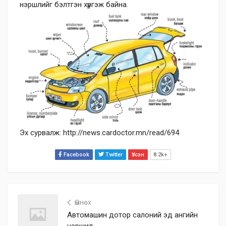
нэршлийг бэлтгэн хүргэж байна.
Эх сурвалж: http://news.cardoctor.mn/read/694
Facebook
Twitter
Үзсэн
8.2k+
Өмнөх
Автомашин дотор салоний эд ангийн