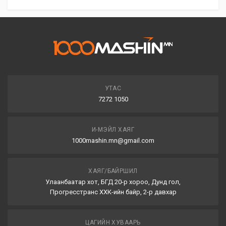
УТАС
7272 1050
И-МЭЙЛ ХАЯГ
1000mashin.mn@gmail.com
ХАЯГ/БАЙРШИЛ
Улаанбаатар хот, БГД 20-р хороо, Дунд гол,
Прогресстранс ХХК-ийн байр, 2-р давхар
ЦАГИЙН ХУВААРЬ