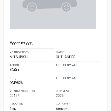
Үзүүлэлтүүд
ҮЙЛДВЭРЛЭГЧ
МАРК
MITSUBISHI
OUTLANDER
ТӨРӨЛ
АРЛЫН ДУГААР
Жийп
...
КОД
АРЛЫН ДУГААР
DM9826
...
ҮЙЛДВЭРЛЭСЭН ОН
ОРЖ ИРСЭН:
2015/
2025
ЯВСАН КМ:
ШАТАХУУН
1 км
Бензин