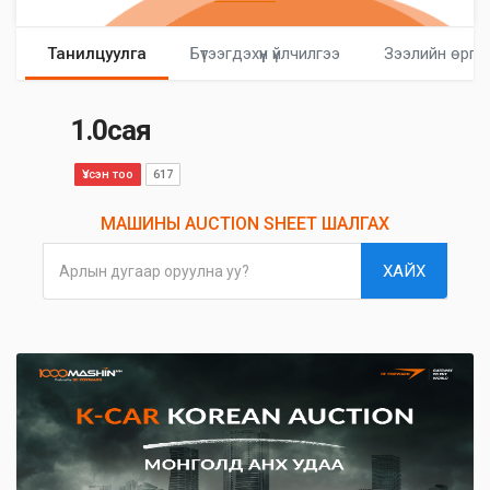
Танилцуулга
Бүтээгдэхүүн үйлчилгээ
Зээлийн өргө
1.0сая
Үзсэн тоо
617
МАШИНЫ AUCTION SHEET ШАЛГАХ
ХАЙХ
Арлын дугаар оруулна уу?