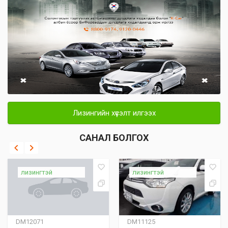
Лизингийн хүсэлт илгээх
САНАЛ БОЛГОХ
лизингтэй
лизингтэй
DM12071
DM11125