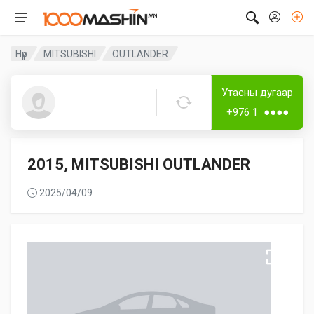
Нүүр
MITSUBISHI
OUTLANDER
Дугаар аваагүй
Лизингтэй
Утасны дугаар
Guest5353
+976 1 ●●●●
2015, MITSUBISHI OUTLANDER
2025/04/09