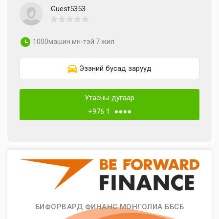
Guest5353
1000машин.мн-тэй 7 жил
Эзэний бусад зарууд
Утасны дугаар
+976 1 ●●●●
БИФОРВАРД ФИНАНС МОНГОЛИА ББСБ