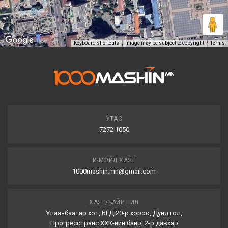
Keyboard shortcuts
Image may be subject to copyright
Terms
УТАС
7272 1050
И-МЭЙЛ ХАЯГ
1000mashin.mn@gmail.com
ХАЯГ/БАЙРШИЛ
Улаанбаатар хот, БГД 20-р хороо, Дунд гол,
Прогресстранс ХХК-ийн байр, 2-р давхар