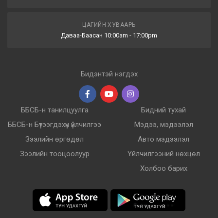
ЦАГИЙН ХУВААРЬ
Даваа-Баасан 10:00am - 17:00pm
Бидэнтэй нэгдэх
ББСБ-н танилцуулга
Бидний тухай
ББСБ-н Бүтээгдэхүүн үйлчилгээ
Мэдээ, мэдээлэл
Зээлийн өргөдөл
Авто мэдээлэл
Зээлийн тооцоолуур
Үйлчилгээний нөхцөл
Холбоо барих