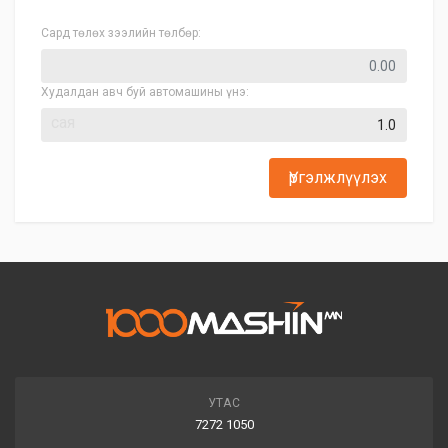
Сард төлөх зээлийн төлбөр:
Худалдан авч буй автомашины үнэ:
сая
Үргэлжлүүлэх
УТАС
7272 1050