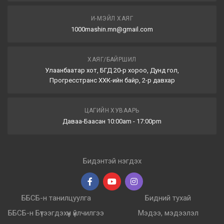
И-МЭЙЛ ХАЯГ
1000mashin.mn@gmail.com
ХАЯГ/БАЙРШИЛ
Улаанбаатар хот, БГД 20-р хороо, Дунд гол,
Прогресстранс ХХК-ийн байр, 2-р давхар
ЦАГИЙН ХУВААРЬ
Даваа-Баасан 10:00am - 17:00pm
Бидэнтэй нэгдэх
ББСБ-н танилцуулга
Бидний тухай
ББСБ-н Бүтээгдэхүүн үйлчилгээ
Мэдээ, мэдээлэл