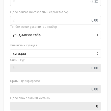
₮
Одоо байгаа нийт зээлийн сарын төлбөр
₮
Төлбөл зохих урьдчилгаа төлбөр
Лизингийн хугацаа
хугацаа
Сарын хүү:
%
Өрхийн цэвэр орлого:
Одоо авах зээлийн хэмжээ: