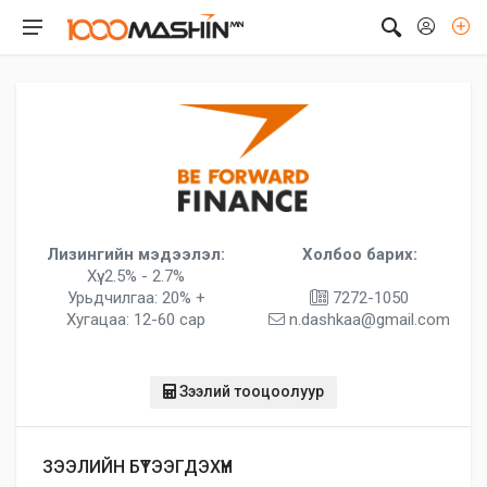
Лизингийн мэдээлэл:
Холбоо барих:
Хүү: 2.5% - 2.7%
Урьдчилгаа: 20% +
7272-1050
Хугацаа: 12-60 сар
n.dashkaa@gmail.com
Зээлий тооцоолуур
ЗЭЭЛИЙН БҮТЭЭГДЭХҮҮН