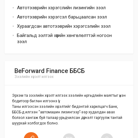
Автотээврийн хэрэгслийн лизингийн зээл
Автотээврийн хэрэгсэл барьцаалсан зээл
Хураагдсан автотээврийн хэрэгсэлийн зээл
Байгальд ээлтэй хүүгийн хөнгөлөлттэй ногоон
зээл
BeForward Finance ББСБ
Зээлийн хүсэлт илгээх
Эрхэм та зээлийн хүсэлт илгээх зээлийн өргөдлийн маягтыг үнэн
бодитоор бөглөн илгээнэ үү!
Таны илгээсэн зээлийн хүсэлтийг бидэнтэй харилцагч Банк,
ББСБ-д илгээн “автомашин лизингээр”-ээр худалдан авах
болзол хангаж буй талаар урьдчилсан дүгнэлт гаргуулж тантай
шуурхай холбогдох болно.