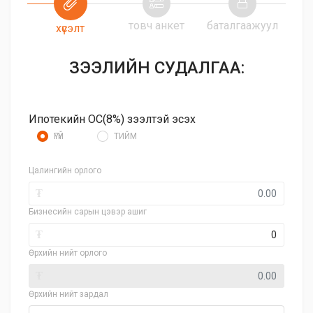
товч анкет
баталгаажуул
хүсэлт
ЗЭЭЛИЙН СУДАЛГАА:
Ипотекийн ОС(8%) зээлтэй эсэх
ҮГҮЙ
ТИЙМ
Цалингийн орлого
₮
Бизнесийн сарын цэвэр ашиг
₮
Өрхийн нийт орлого
₮
Өрхийн нийт зардал