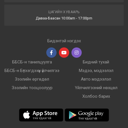
ЦАГИЙН ХУВААРЬ
Даваа-Баасан 10:00am - 17:00pm
Бидэнтэй нэгдэх
ББСБ-н танилцуулга
Бидний тухай
ББСБ-н Бүтээгдэхүүн үйлчилгээ
Мэдээ, мэдээлэл
Зээлийн өргөдөл
Авто мэдээлэл
Зээлийн тооцоолуур
Үйлчилгээний нөхцөл
Холбоо барих