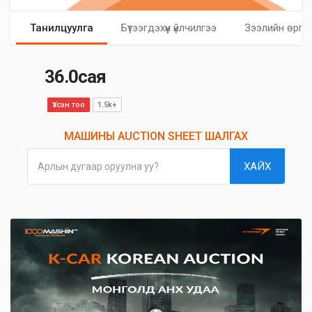
Танилцуулга
Бүтээгдэхүүн үйлчилгээ
Зээлийн өргө
36.0сая
Үзсэн тоо
1.5k+
МАШИНЫ AUCTION SHEET ШАЛГАХ
ХАЙХ
Арлын дугаар оруулна уу?