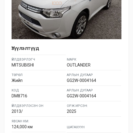
Үзүүлэлтүүд
ҮЙЛДВЭРЛЭГЧ
МАРК
MITSUBISHI
OUTLANDER
ТӨРӨЛ
АРЛЫН ДУГААР
Жийп
GG2W-0004164
КОД
АРЛЫН ДУГААР
DM8716
GG2W-0004164
ҮЙЛДВЭРЛЭСЭН ОН
ОРЖ ИРСЭН:
2013/
2025
ЯВСАН КМ:
124,000 км
ШАТАХУУН