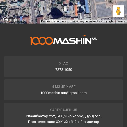
Keyboard shortcuts
Image may be subject to copyright
Terms
УТАС
7272 1050
И-МЭЙЛ ХАЯГ
1000mashin.mn@gmail.com
ХАЯГ/БАЙРШИЛ
Улаанбаатар хот, БГД 20-р хороо, Дунд гол,
Прогресстранс ХХК-ийн байр, 2-р давхар