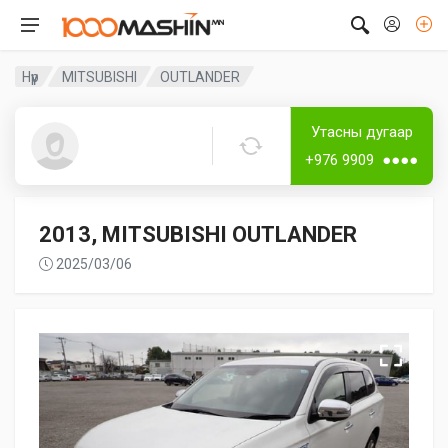
Нүүр
MITSUBISHI
OUTLANDER
Дугаар аваагүй
Утасны дугаар
Nyamdorj Javhlantugs
+976 9909 ●●●●
2013, MITSUBISHI OUTLANDER
2025/03/06