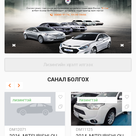
Лизингийн хүсэлт илгээх
САНАЛ БОЛГОХ
лизингтэй
лизингтэй
DM12071
DM11125