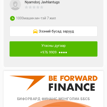
Nyamdorj Javhlantugs
1000машин.мн-тэй 7 жил
Эзэний бусад зарууд
Утасны дугаар
+976 9909 ●●●●
БИФОРВАРД ФИНАНС МОНГОЛИА ББСБ