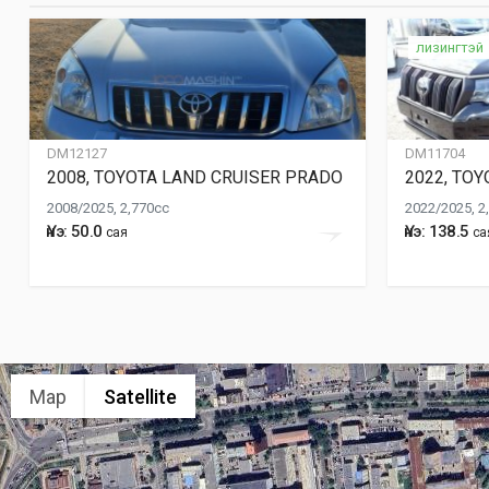
лизингтэй
DM12127
DM11704
2008, TOYOTA LAND CRUISER PRADO
2022, TO
2008/2025, 2,770cc
2022/2025, 2
Үнэ: 50.0
Үнэ: 138.5
сая
са
Map
Satellite