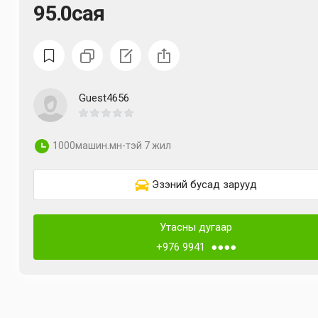
95.0сая
Guest4656
1000машин.мн-тэй 7 жил
Эзэний бусад зарууд
Утасны дугаар
+976 9941 ●●●●