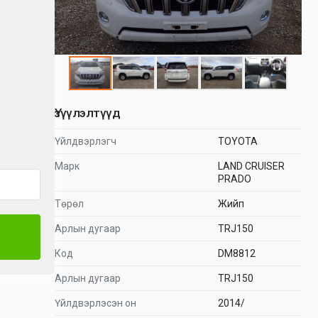
Үзүүлэлтүүд
Үйлдвэрлэгч
TOYOTA
Марк
LAND CRUISER
PRADO
Төрөл
Жийп
Арлын дугаар
TRJ150
Код
DM8812
Арлын дугаар
TRJ150
Үйлдвэрлэсэн он
2014/