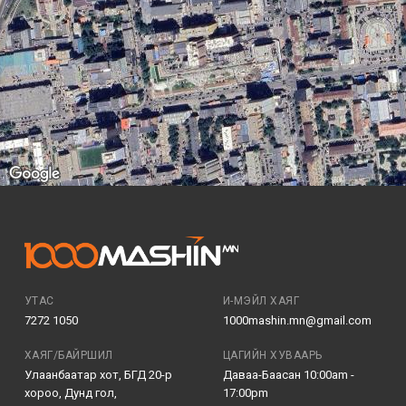
УТАС
И-МЭЙЛ ХАЯГ
7272 1050
1000mashin.mn@gmail.com
ХАЯГ/БАЙРШИЛ
ЦАГИЙН ХУВААРЬ
Улаанбаатар хот, БГД 20-р
Даваа-Баасан 10:00am -
хороо, Дунд гол,
17:00pm