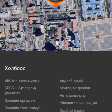
Холбоос
ББСБ-н танилцуулга
Бидний тухай
ББСБ-н Бүтээгдэхүүн
Мэдээ, мэдээлэл
үйлчилгээ
Авто мэдээлэл
Зээлийн өргөдөл
Үйлчилгээний нөхцөл
Зээлийн тооцоолуур
Холбоо барих