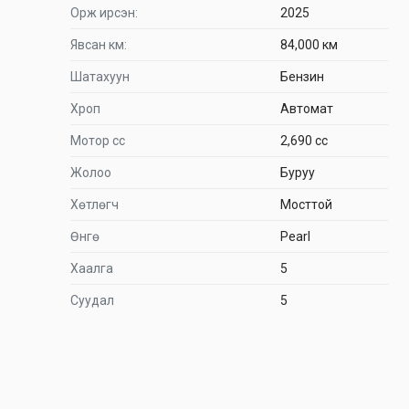
Орж ирсэн:
2025
Явсан км:
84,000 км
Шатахуун
Бензин
Хроп
Автомат
Мотор сс
2,690 cc
Жолоо
Буруу
Хөтлөгч
Мосттой
Өнгө
Pearl
Хаалга
5
Суудал
5