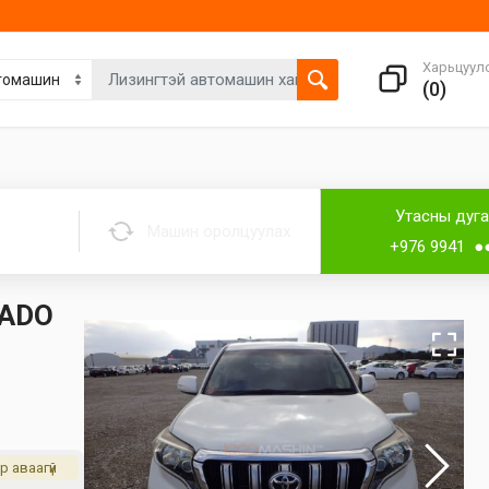
Харьцуул
(
0
)
Утасны дуг
Машин оролцуулах
+976 9941 ●
RADO
р аваагүй