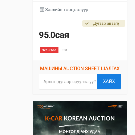
Зээлийн тооцоолуур
Дугаар аваагүй
95.0сая
Үзсэн тоо
393
МАШИНЫ AUCTION SHEET ШАЛГАХ
ХАЙХ
Арлын дугаар оруулна уу?