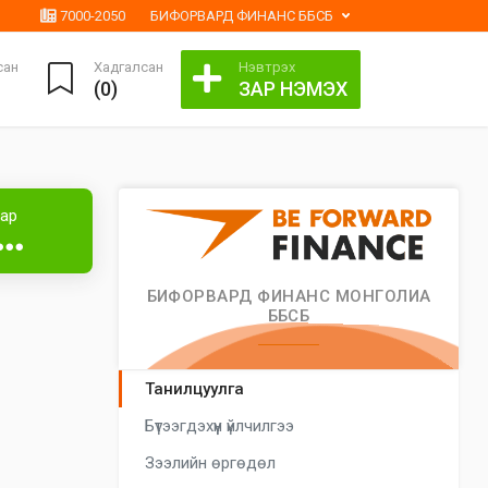
7000-2050
БИФОРВАРД ФИНАНС ББСБ
сан
Хадгалсан
Нэвтрэх
(
0
)
ЗАР НЭМЭХ
Лизингтэй
аар
●●●
БИФОРВАРД ФИНАНС МОНГОЛИА
ББСБ
Танилцуулга
Бүтээгдэхүүн үйлчилгээ
Зээлийн өргөдөл