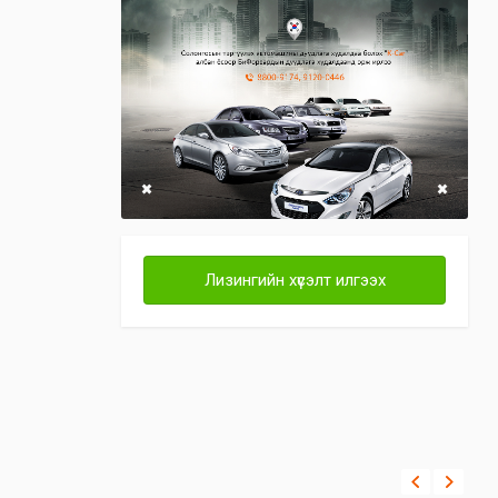
Лизингийн хүсэлт илгээх