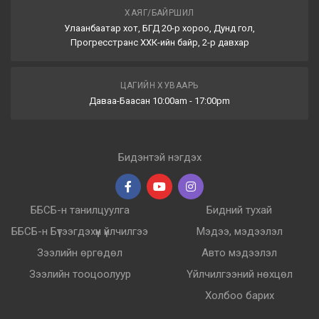
ХАЯГ/БАЙРШИЛ
Улаанбаатар хот, БГД 20-р хороо, Дунд гол,
Прогресстранс ХХК-ийн байр, 2-р давхар
ЦАГИЙН ХУВААРЬ
Даваа-Баасан 10:00am - 17:00pm
Бидэнтэй нэгдэх
ББСБ-н танилцуулга
Бидний тухай
ББСБ-н Бүтээгдэхүүн үйлчилгээ
Мэдээ, мэдээлэл
Зээлийн өргөдөл
Авто мэдээлэл
Зээлийн тооцоолуур
Үйлчилгээний нөхцөл
Холбоо барих