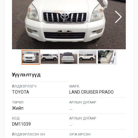
Үзүүлэлтүүд
ҮЙЛДВЭРЛЭГЧ
МАРК
TOYOTA
LAND CRUISER PRADO
ТӨРӨЛ
АРЛЫН ДУГААР
Жийп
...
КОД
АРЛЫН ДУГААР
DM11039
...
ҮЙЛДВЭРЛЭСЭН ОН
ОРЖ ИРСЭН: