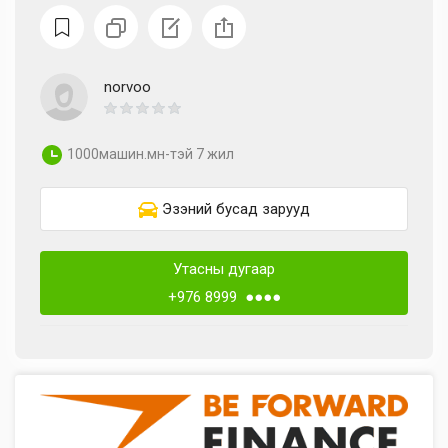
norvoo
1000машин.мн-тэй 7 жил
Эзэний бусад зарууд
Утасны дугаар
+976 8999 ●●●●