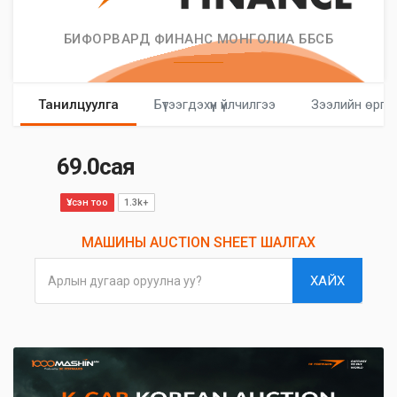
БИФОРВАРД ФИНАНС МОНГОЛИА ББСБ
Танилцуулга
Бүтээгдэхүүн үйлчилгээ
Зээлийн өргө
69.0сая
Үзсэн тоо
1.3k+
МАШИНЫ AUCTION SHEET ШАЛГАХ
ХАЙХ
Арлын дугаар оруулна уу?