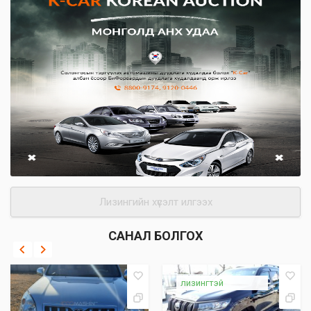
Лизингийн хүсэлт илгээх
САНАЛ БОЛГОХ
лизингтэй