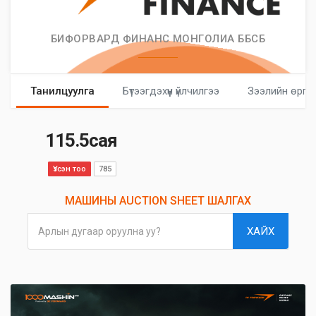
БИФОРВАРД ФИНАНС МОНГОЛИА ББСБ
Танилцуулга
Бүтээгдэхүүн үйлчилгээ
Зээлийн өргө
115.5сая
Үзсэн тоо
785
МАШИНЫ AUCTION SHEET ШАЛГАХ
ХАЙХ
Арлын дугаар оруулна уу?