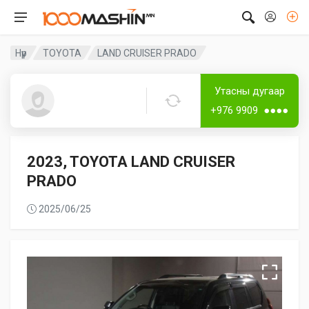
Нүүр
TOYOTA
LAND CRUISER PRADO
Дугаар аваагүй
Лизингтэй
Утасны дугаар
Guest4656
+976 9909 ●●●●
2023, TOYOTA LAND CRUISER
PRADO
2025/06/25