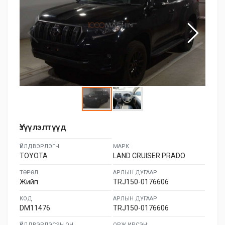
Үзүүлэлтүүд
ҮЙЛДВЭРЛЭГЧ
МАРК
TOYOTA
LAND CRUISER PRADO
ТӨРӨЛ
АРЛЫН ДУГААР
Жийп
TRJ150-0176606
КОД
АРЛЫН ДУГААР
DM11476
TRJ150-0176606
ҮЙЛДВЭРЛЭСЭН ОН
ОРЖ ИРСЭН: