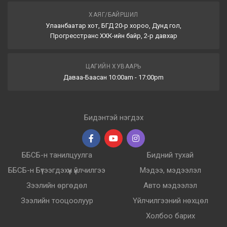
ХАЯГ/БАЙРШИЛ
Улаанбаатар хот, БГД 20-р хороо, Дунд гол,
Прогресстранс ХХК-ийн байр, 2-р давхар
ЦАГИЙН ХУВААРЬ
Даваа-Баасан 10:00am - 17:00pm
Бидэнтэй нэгдэх
ББСБ-н танилцуулга
Бидний тухай
ББСБ-н Бүтээгдэхүүн үйлчилгээ
Мэдээ, мэдээлэл
Зээлийн өргөдөл
Авто мэдээлэл
Зээлийн тооцоолуур
Үйлчилгээний нөхцөл
Холбоо барих