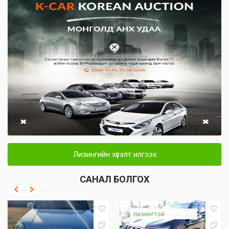
Лизингийн хүсэлт илгээх
САНАЛ БОЛГОХ
лизингтэй