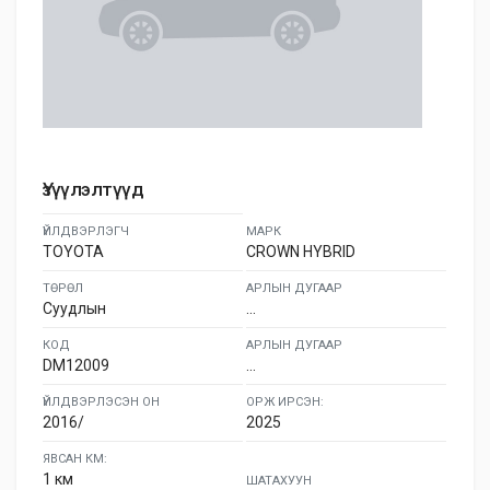
Үзүүлэлтүүд
ҮЙЛДВЭРЛЭГЧ
МАРК
TOYOTA
CROWN HYBRID
ТӨРӨЛ
АРЛЫН ДУГААР
Суудлын
...
КОД
АРЛЫН ДУГААР
DM12009
...
ҮЙЛДВЭРЛЭСЭН ОН
ОРЖ ИРСЭН:
2016/
2025
ЯВСАН КМ:
1 км
ШАТАХУУН