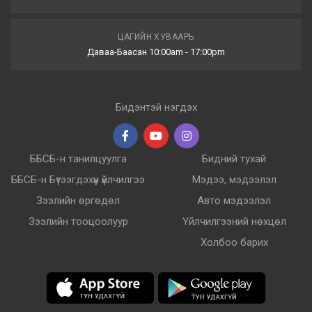
ЦАГИЙН ХУВААРЬ
Даваа-Баасан 10:00am - 17:00pm
Бидэнтэй нэгдэх
ББСБ-н танилцуулга
Бидний тухай
ББСБ-н Бүтээгдэхүүн үйлчилгээ
Мэдээ, мэдээлэл
Зээлийн өргөдөл
Авто мэдээлэл
Зээлийн тооцоолуур
Үйлчилгээний нөхцөл
Холбоо барих