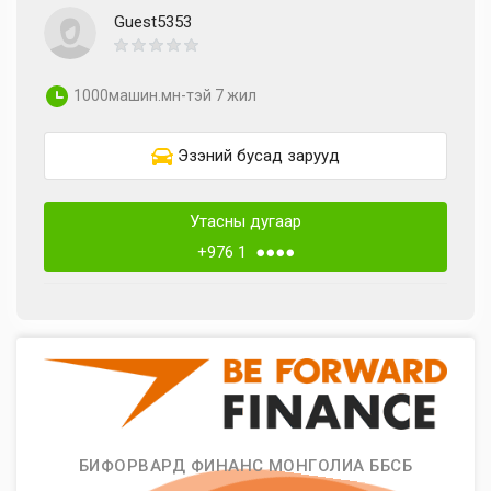
Guest5353
1000машин.мн-тэй 7 жил
Эзэний бусад зарууд
Утасны дугаар
+976 1 ●●●●
БИФОРВАРД ФИНАНС МОНГОЛИА ББСБ