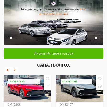
Лизингийн хүсэлт илгээх
САНАЛ БОЛГОХ
лизингтэй
лизингтэй
DM12208
DM12197