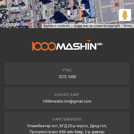
Keyboard shortcuts
Image may be subject to copyright
Terms
УТАС
7272 1050
И-МЭЙЛ ХАЯГ
1000mashin.mn@gmail.com
ХАЯГ/БАЙРШИЛ
Улаанбаатар хот, БГД 20-р хороо, Дунд гол,
Прогресстранс ХХК-ийн байр, 2-р давхар