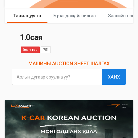
Танилцуулга
Бүтээгдэхүүн үйлчилгээ
Зээлийн өргө
1.0сая
Үзсэн тоо
751
МАШИНЫ AUCTION SHEET ШАЛГАХ
ХАЙХ
Арлын дугаар оруулна уу?