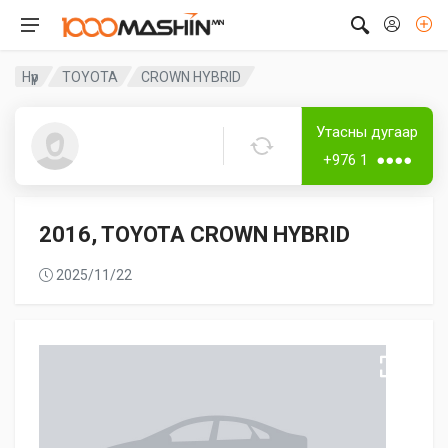
Нүүр
TOYOTA
CROWN HYBRID
Дугаар аваагүй
Лизингтэй
Утасны дугаар
Guest5353
+976 1 ●●●●
2016, TOYOTA CROWN HYBRID
2025/11/22