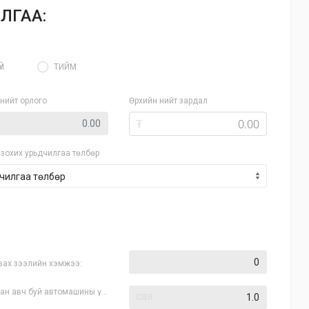
ЛГАА:
ҮЙ
ТИЙМ
нийт орлого
Өрхийн нийт зардал
₮
зохих урьдчилгаа төлбөр
вах зээлийн хэмжээ:
ан авч буй автомашины үнэ:
сая