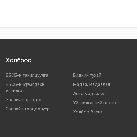
Холбоос
ББСБ-н танилцуулга
Бидний тухай
ББСБ-н Бүтээгдэхүүн
Мэдээ, мэдээлэл
үйлчилгээ
Авто мэдээлэл
Зээлийн өргөдөл
Үйлчилгээний нөхцөл
Зээлийн тооцоолуур
Холбоо барих