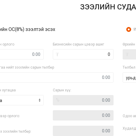
ЗЭЭЛИЙН СУДА
ийн ОС(8%) зээлтэй эсэх
ҮГ
н орлого
Бизнесийн сарын цэвэр ашиг
Өрхийн 
₮
₮
гаа нийт зээлийн сарын төлбөр
Төлбөл 
н хугацаа
Сарын хүү:
%
а
вэр орлого:
Одоо а
Худалд
х зээлийн төлбөр: