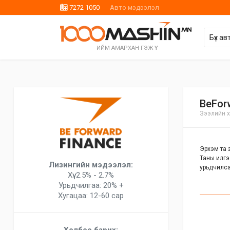
7272 1050
Авто мэдээлэл
ИЙМ АМАРХАН ГЭЖ ҮҮ
BeFor
Зээлийн х
Эрхэм та з
Таны илгэ
Лизингийн мэдээлэл:
урьдчилса
Хүү: 2.5% - 2.7%
Урьдчилгаа: 20% +
Хугацаа: 12-60 сар
Холбоо барих: