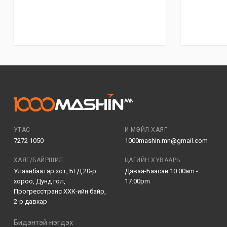
УТАС
И-МЭЙЛ ХАЯГ
7272 1050
1000mashin.mn@gmail.com
ХАЯГ/БАЙРШИЛ
ЦАГИЙН ХУВААРЬ
Улаанбаатар хот, БГД 20-р
Даваа-Баасан 10:00am -
хороо, Дунд гол,
17:00pm
Прогресстранс ХХК-ийн байр,
2-р давхар
Бидэнтэй нэгдэх