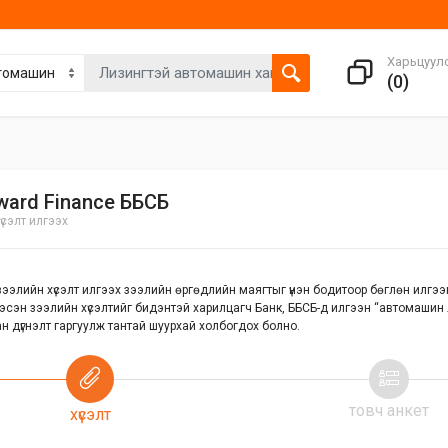
Харьцуул
(
0
)
ward Finance ББСБ
үсэлт илгээх
ээлийн хүсэлт илгээх зээлийн өргөдлийн маягтыг үнэн бодитоор бөглөн илгээнэ
эсэн зээлийн хүсэлтийг бидэнтэй харилцагч Банк, ББСБ-д илгээн “автомашин 
н дүгнэлт гаргуулж тантай шуурхай холбогдох болно.
товч анкет
хүсэлт