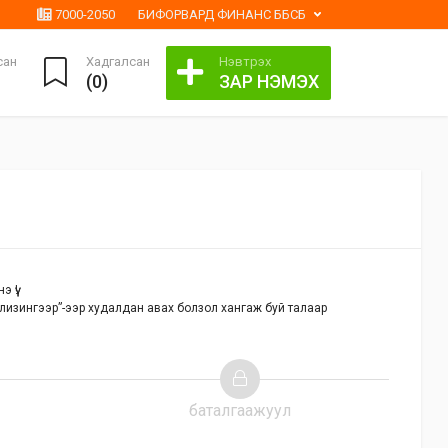
7000-2050
БИФОРВАРД ФИНАНС ББСБ
сан
Хадгалсан
Нэвтрэх
(
0
)
ЗАР НЭМЭХ
 үү!
лизингээр”-ээр худалдан авах болзол хангаж буй талаар
баталгаажуул