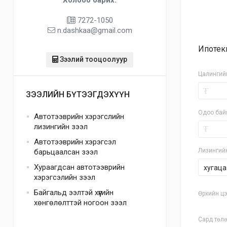
7272-1050
n.dashkaa@gmail.com
Ипотек
Зээлий тооцоолуур
Цалингий
₮
ЗЭЭЛИЙН БҮТЭЭГДЭХҮҮН
Одоо бай
Автотээврийн хэрэгслийн
лизингийн зээл
₮
Автотээврийн хэрэгсэл
Лизингий
барьцаалсан зээл
Хураагдсан автотээврийн
хугаца
хэрэгсэлийн зээл
Байгальд ээлтэй хүүгийн
Өрхийн цэ
хөнгөлөлттэй ногоон зээл
Сард төлө