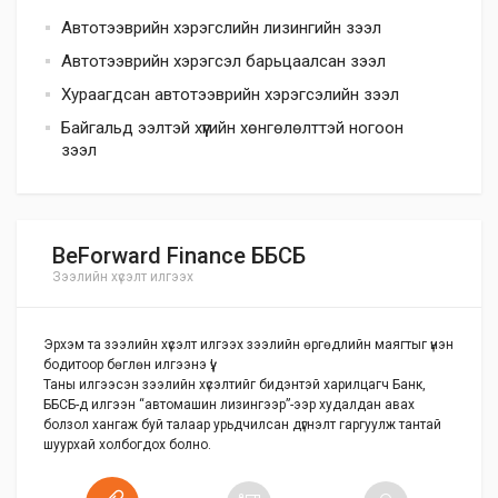
Автотээврийн хэрэгслийн лизингийн зээл
Автотээврийн хэрэгсэл барьцаалсан зээл
Хураагдсан автотээврийн хэрэгсэлийн зээл
Байгальд ээлтэй хүүгийн хөнгөлөлттэй ногоон
зээл
BeForward Finance ББСБ
Зээлийн хүсэлт илгээх
Эрхэм та зээлийн хүсэлт илгээх зээлийн өргөдлийн маягтыг үнэн
бодитоор бөглөн илгээнэ үү!
Таны илгээсэн зээлийн хүсэлтийг бидэнтэй харилцагч Банк,
ББСБ-д илгээн “автомашин лизингээр”-ээр худалдан авах
болзол хангаж буй талаар урьдчилсан дүгнэлт гаргуулж тантай
шуурхай холбогдох болно.