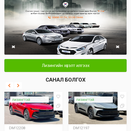
Лизингийн хүсэлт илгээх
САНАЛ БОЛГОХ
лизингтэй
лизингтэй
DM12208
DM12197