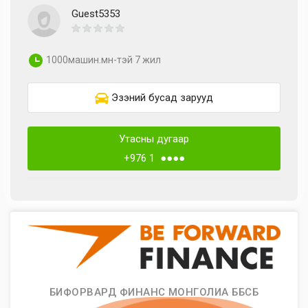
Guest5353
1000машин.мн-тэй 7 жил
Эзэний бусад зарууд
Утасны дугаар
+976 1 ●●●●
БИФОРВАРД ФИНАНС МОНГОЛИА ББСБ