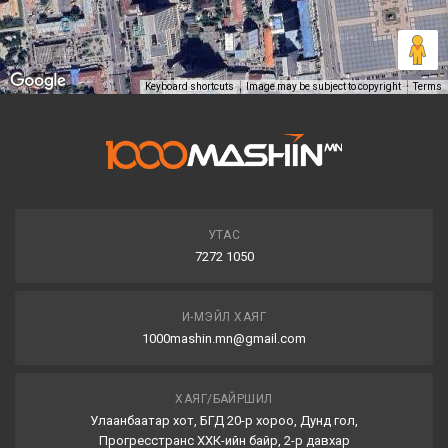
Keyboard shortcuts
Image may be subject to copyright
Terms
УТАС
7272 1050
И-МЭЙЛ ХАЯГ
1000mashin.mn@gmail.com
ХАЯГ/БАЙРШИЛ
Улаанбаатар хот, БГД 20-р хороо, Дунд гол,
Прогресстранс ХХК-ийн байр, 2-р давхар