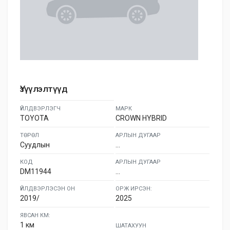
Үзүүлэлтүүд
ҮЙЛДВЭРЛЭГЧ
МАРК
TOYOTA
CROWN HYBRID
ТӨРӨЛ
АРЛЫН ДУГААР
Суудлын
...
КОД
АРЛЫН ДУГААР
DM11944
...
ҮЙЛДВЭРЛЭСЭН ОН
ОРЖ ИРСЭН:
2019/
2025
ЯВСАН КМ:
1 км
ШАТАХУУН