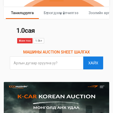
Танилцуулга
Бүтээгдэхүүн үйлчилгээ
Зээлийн өргө
1.0сая
Үзсэн тоо
1.5k+
МАШИНЫ AUCTION SHEET ШАЛГАХ
ХАЙХ
Арлын дугаар оруулна уу?