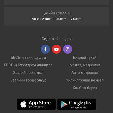
ЦАГИЙН ХУВААРЬ
Даваа-Баасан 10:00am - 17:00pm
Бидэнтэй нэгдэх
ББСБ-н танилцуулга
Бидний тухай
ББСБ-н Бүтээгдэхүүн үйлчилгээ
Мэдээ, мэдээлэл
Зээлийн өргөдөл
Авто мэдээлэл
Зээлийн тооцоолуур
Үйлчилгээний нөхцөл
Холбоо барих