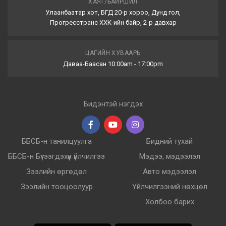
ХАЯГ/БАЙРШИЛ
Улаанбаатар хот, БГД 20-р хороо, Дунд гол,
Прогресстранс ХХК-ийн байр, 2-р давхар
ЦАГИЙН ХУВААРЬ
Даваа-Баасан 10:00am - 17:00pm
Бидэнтэй нэгдэх
ББСБ-н танилцуулга
Бидний тухай
ББСБ-н Бүтээгдэхүүн үйлчилгээ
Мэдээ, мэдээлэл
Зээлийн өргөдөл
Авто мэдээлэл
Зээлийн тооцоолуур
Үйлчилгээний нөхцөл
Холбоо барих