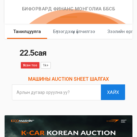
БИФОРВАРД ФИНАНС МОНГОЛИА ББСБ
Танилцуулга
Бүтээгдэхүүн үйлчилгээ
Зээлийн өргө
22.5сая
Үзсэн тоо
1k+
МАШИНЫ AUCTION SHEET ШАЛГАХ
ХАЙХ
Арлын дугаар оруулна уу?