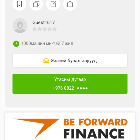
Guest1617
1000машин.мн-тэй 7 жил
Эзэний бусад зарууд
Утасны дугаар
+976 8822 ●●●●