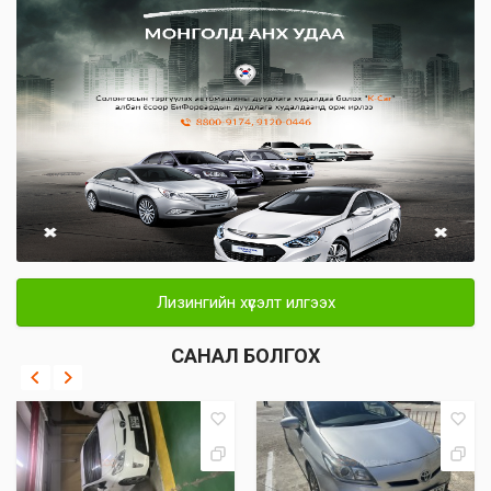
Лизингийн хүсэлт илгээх
САНАЛ БОЛГОХ