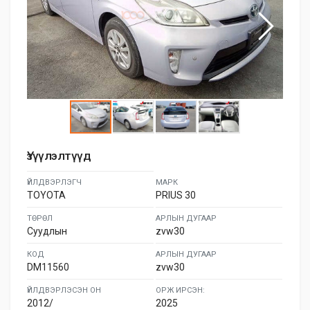
Үзүүлэлтүүд
ҮЙЛДВЭРЛЭГЧ
МАРК
TOYOTA
PRIUS 30
ТӨРӨЛ
АРЛЫН ДУГААР
Суудлын
zvw30
КОД
АРЛЫН ДУГААР
DM11560
zvw30
ҮЙЛДВЭРЛЭСЭН ОН
ОРЖ ИРСЭН:
2012/
2025