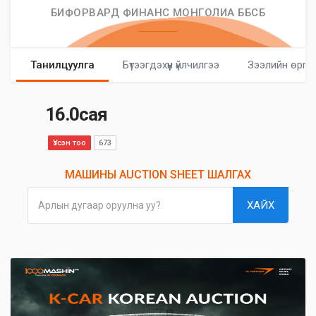
БИФОРВАРД ФИНАНС МОНГОЛИА ББСБ
Танилцуулга
Бүтээгдэхүүн үйлчилгээ
Зээлийн өргө
16.0сая
Үзсэн тоо
673
МАШИНЫ AUCTION SHEET ШАЛГАХ
ХАЙХ
Арлын дугаар оруулна уу?