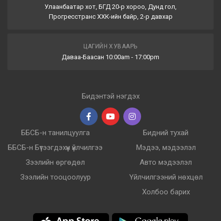
Улаанбаатар хот, БГД 20-р хороо, Дунд гол,
Прогресстранс ХХК-ийн байр, 2-р давхар
ЦАГИЙН ХУВААРЬ
Даваа-Баасан 10:00am - 17:00pm
Бидэнтэй нэгдэх
ББСБ-н танилцуулга
Бидний тухай
ББСБ-н Бүтээгдэхүүн үйлчилгээ
Мэдээ, мэдээлэл
Зээлийн өргөдөл
Авто мэдээлэл
Зээлийн тооцоолуур
Үйлчилгээний нөхцөл
Холбоо барих