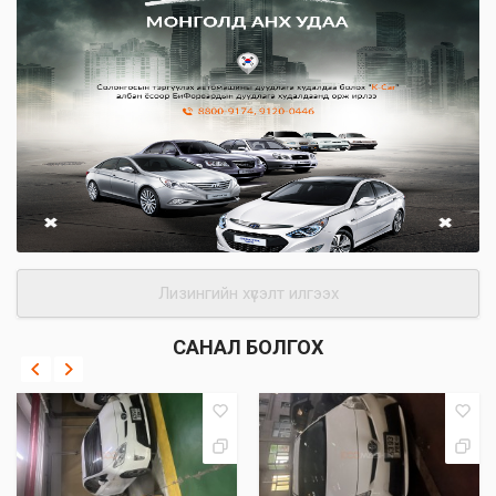
Лизингийн хүсэлт илгээх
САНАЛ БОЛГОХ