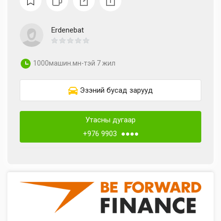
Erdenebat
1000машин.мн-тэй 7 жил
Эзэний бусад зарууд
Утасны дугаар
+976 9903 ●●●●