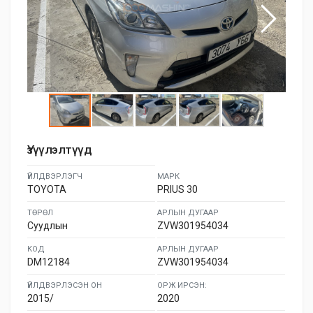
Үзүүлэлтүүд
ҮЙЛДВЭРЛЭГЧ
МАРК
TOYOTA
PRIUS 30
ТӨРӨЛ
АРЛЫН ДУГААР
Суудлын
ZVW301954034
КОД
АРЛЫН ДУГААР
DM12184
ZVW301954034
ҮЙЛДВЭРЛЭСЭН ОН
ОРЖ ИРСЭН:
2015/
2020